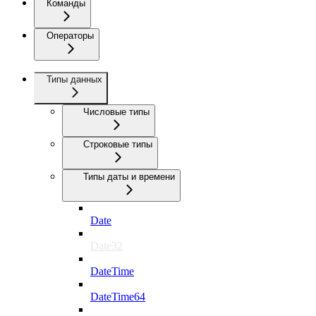
Команды
Операторы
Типы данных
Числовые типы
Строковые типы
Типы даты и времени
Date
Date32
DateTime
DateTime64