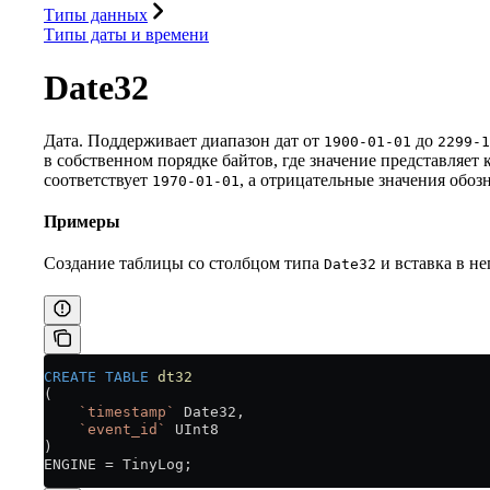
Типы данных
Типы даты и времени
Date32
Дата. Поддерживает диапазон дат от
до
1900-01-01
2299-1
в собственном порядке байтов, где значение представляет 
соответствует
, а отрицательные значения обоз
1970-01-01
Примеры
Создание таблицы со столбцом типа
и вставка в не
Date32
CREATE
 TABLE
 dt32
(
    `timestamp`
 Date32,
    `event_id`
 UInt8
)
ENGINE 
=
 TinyLog;