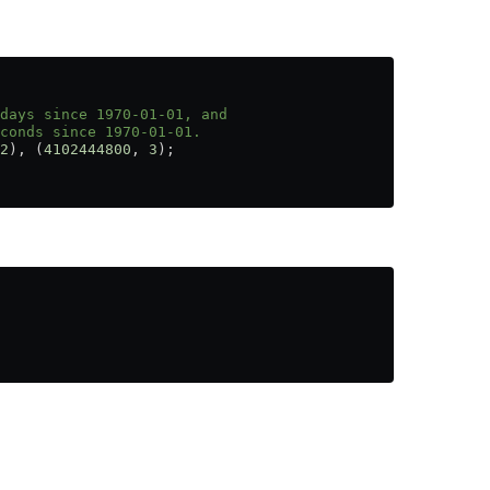
days since 1970-01-01, and
conds since 1970-01-01.
2
), (
4102444800
, 
3
);