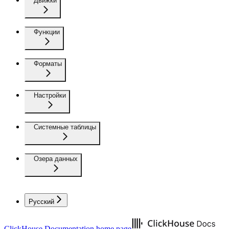
Движки
Функции
Форматы
Настройки
Системные таблицы
Озера данных
Русский
ClickHouse Documentation
home page