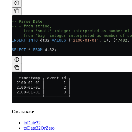
-- Parse Date
-- - from string,
-- - from 'small' integer interpreted as number of 
-- - from 'big' integer interpreted as number of se
INSERT INTO
 dt32 
VALUES
 (
'2100-01-01'
, 
1
), (
47482
, 
SELECT
 *
 FROM
 dt32;
┌──timestamp─┬─event_id─┐
│ 2100-01-01 │        1 │
│ 2100-01-01 │        2 │
│ 2100-01-01 │        3 │
└────────────┴──────────┘
См. также
toDate32
toDate32OrZero