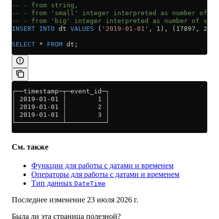
-- - from string,
-- - from 'small' integer interpreted as number of da
-- - from 'big' integer interpreted as number of seco
INSERT INTO
 dt 
VALUES
 (
'2019-01-01'
, 
1
), (
17897
, 
2
), 
SELECT
 *
 FROM
 dt;
┌──timestamp─┬─event_id─┐
│ 2019-01-01 │        1 │
│ 2019-01-01 │        2 │
│ 2019-01-01 │        3 │
└────────────┴──────────┘
См. также
Функции для работы с датами и временем
Операторы для работы с датами и временем
Тип данных
DateTime
Последнее изменение
23 июля 2026 г.
Была ли эта страница полезной?