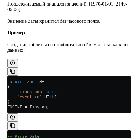
Поддерживаемый диапазон значений: [1970-01-01, 2149-
06-06].
Значение даты хранится без часового пояса.
Пример
Создание таблицы со столбцом типа
и вставка в неё
Date
данных:
CREATE
 TABLE
 dt
(
    `timestamp`
 Date
,
    `event_id`
 UInt8
)
ENGINE 
=
 TinyLog;
-- Parse Date