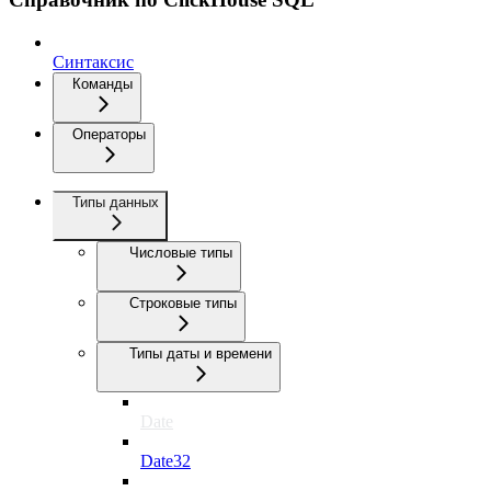
Синтаксис
Команды
Операторы
Типы данных
Числовые типы
Строковые типы
Типы даты и времени
Date
Date32