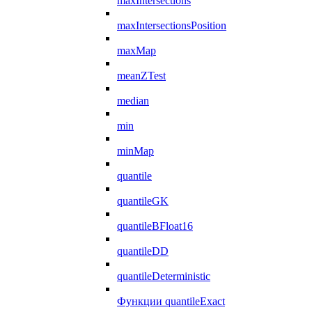
maxIntersections
maxIntersectionsPosition
maxMap
meanZTest
median
min
minMap
quantile
quantileGK
quantileBFloat16
quantileDD
quantileDeterministic
Функции quantileExact