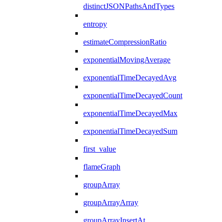
distinctJSONPathsAndTypes
entropy
estimateCompressionRatio
exponentialMovingAverage
exponentialTimeDecayedAvg
exponentialTimeDecayedCount
exponentialTimeDecayedMax
exponentialTimeDecayedSum
first_value
flameGraph
groupArray
groupArrayArray
groupArrayInsertAt