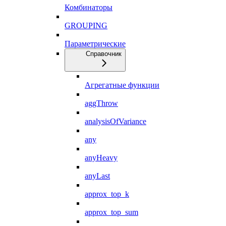
Комбинаторы
GROUPING
Параметрические
Справочник
Агрегатные функции
aggThrow
analysisOfVariance
any
anyHeavy
anyLast
approx_top_k
approx_top_sum