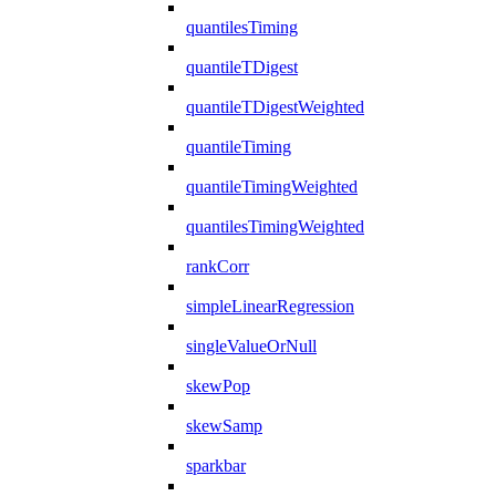
quantilesTiming
quantileTDigest
quantileTDigestWeighted
quantileTiming
quantileTimingWeighted
quantilesTimingWeighted
rankCorr
simpleLinearRegression
singleValueOrNull
skewPop
skewSamp
sparkbar