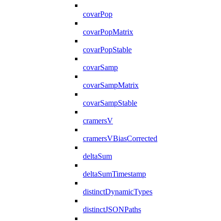
covarPop
covarPopMatrix
covarPopStable
covarSamp
covarSampMatrix
covarSampStable
cramersV
cramersVBiasCorrected
deltaSum
deltaSumTimestamp
distinctDynamicTypes
distinctJSONPaths