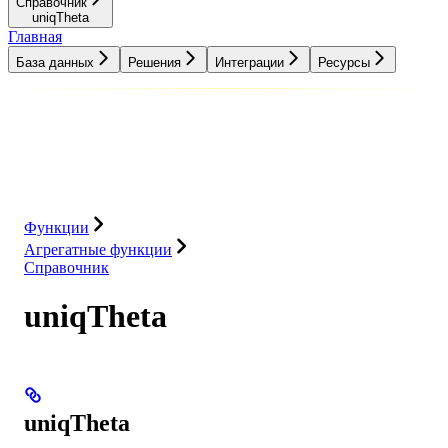
Справочник
uniqTheta
Главная
База данных
Решения
Интеграции
Ресурсы
База данных
Решения
Интеграции
Ресурсы
Функции
Агрегатные функции
Справочник
uniqTheta
uniqTheta