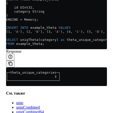
(
    id UInt32,
    category String
)
ENGINE 
=
 Memory;
INSERT INTO
 example_theta 
VALUES
(
1
, 
'A'
), (
2
, 
'B'
), (
3
, 
'A'
), (
4
, 
'C'
), (
5
, 
'B'
), (
6
,
SELECT
 uniqTheta(category) 
as
 theta_unique_categories
FROM
 example_theta;
Response
┌─theta_unique_categories─┐
│                       3 │
└─────────────────────────┘
См. также
uniq
uniqCombined
uniqCombined64