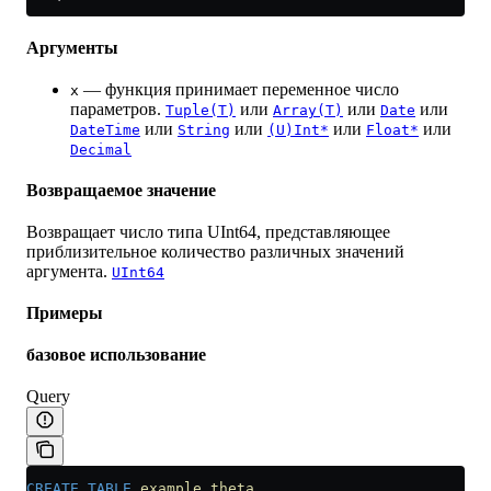
Аргументы
— функция принимает переменное число
x
параметров.
или
или
или
Tuple(T)
Array(T)
Date
или
или
или
или
DateTime
String
(U)Int*
Float*
Decimal
Возвращаемое значение
Возвращает число типа UInt64, представляющее
приблизительное количество различных значений
аргумента.
UInt64
Примеры
базовое использование
Query
CREATE
 TABLE
 example_theta