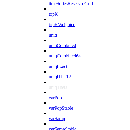
timeSeriesResetsToGrid
topK
topKWeighted
uniq
uniqCombined
uniqCombined64
uniqExact
uniqHLL12
uniqTheta
varPop
varPopStable
varSamp
varSampStable