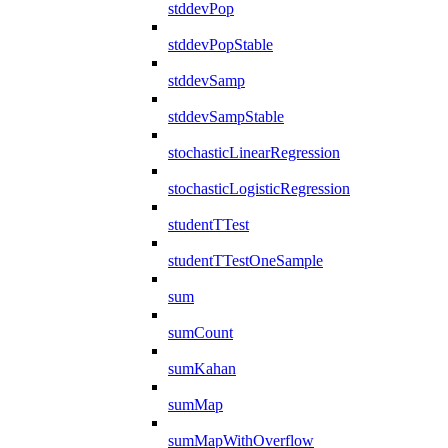
stddevPop
stddevPopStable
stddevSamp
stddevSampStable
stochasticLinearRegression
stochasticLogisticRegression
studentTTest
studentTTestOneSample
sum
sumCount
sumKahan
sumMap
sumMapWithOverflow