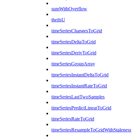
sumWithOverflow
theilsU
timeSeriesChangesToGrid
timeSeriesDeltaToGrid
timeSeriesDerivToGrid
timeSeriesGroupArray
timeSeriesInstantDeltaToGrid
timeSeriesInstantRateToGrid
timeSeriesLastTwoSamples
timeSeriesPredictLinearToGrid
timeSeriesRateToGrid
timeSeriesResampleToGridWithStaleness