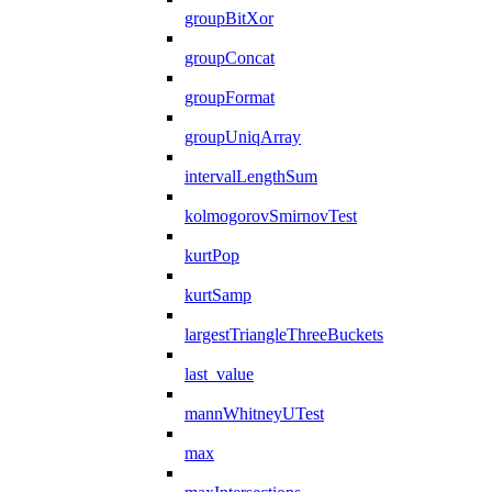
groupBitXor
groupConcat
groupFormat
groupUniqArray
intervalLengthSum
kolmogorovSmirnovTest
kurtPop
kurtSamp
largestTriangleThreeBuckets
last_value
mannWhitneyUTest
max