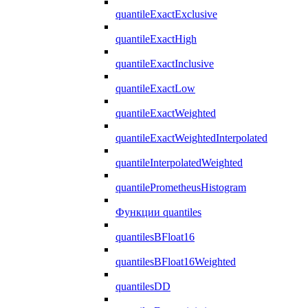
quantileExactExclusive
quantileExactHigh
quantileExactInclusive
quantileExactLow
quantileExactWeighted
quantileExactWeightedInterpolated
quantileInterpolatedWeighted
quantilePrometheusHistogram
Функции quantiles
quantilesBFloat16
quantilesBFloat16Weighted
quantilesDD