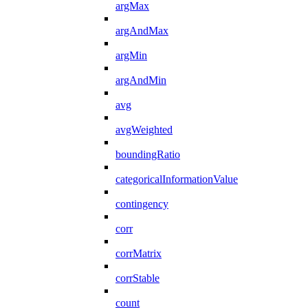
argMax
argAndMax
argMin
argAndMin
avg
avgWeighted
boundingRatio
categoricalInformationValue
contingency
corr
corrMatrix
corrStable
count