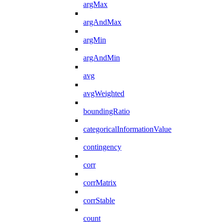
argMax
argAndMax
argMin
argAndMin
avg
avgWeighted
boundingRatio
categoricalInformationValue
contingency
corr
corrMatrix
corrStable
count