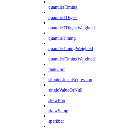
quantilesTiming
quantileTDigest
quantileTDigestWeighted
quantileTiming
quantileTimingWeighted
quantilesTimingWeighted
rankCorr
simpleLinearRegression
singleValueOrNull
skewPop
skewSamp
sparkbar