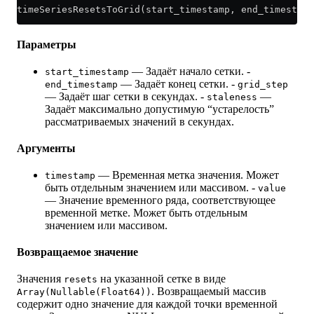
timeSeriesResetsToGrid(start_timestamp, end_timestamp
Параметры
— Задаёт начало сетки. -
start_timestamp
— Задаёт конец сетки. -
end_timestamp
grid_step
— Задаёт шаг сетки в секундах. -
—
staleness
Задаёт максимально допустимую “устарелость”
рассматриваемых значений в секундах.
Аргументы
— Временная метка значения. Может
timestamp
быть отдельным значением или массивом. -
value
— Значение временного ряда, соответствующее
временной метке. Может быть отдельным
значением или массивом.
Возвращаемое значение
Значения
на указанной сетке в виде
resets
. Возвращаемый массив
Array(Nullable(Float64))
содержит одно значение для каждой точки временной