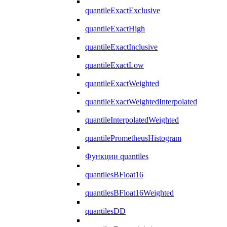
quantileExactExclusive
quantileExactHigh
quantileExactInclusive
quantileExactLow
quantileExactWeighted
quantileExactWeightedInterpolated
quantileInterpolatedWeighted
quantilePrometheusHistogram
Функции quantiles
quantilesBFloat16
quantilesBFloat16Weighted
quantilesDD