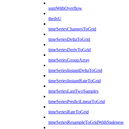
sumWithOverflow
theilsU
timeSeriesChangesToGrid
timeSeriesDeltaToGrid
timeSeriesDerivToGrid
timeSeriesGroupArray
timeSeriesInstantDeltaToGrid
timeSeriesInstantRateToGrid
timeSeriesLastTwoSamples
timeSeriesPredictLinearToGrid
timeSeriesRateToGrid
timeSeriesResampleToGridWithStaleness