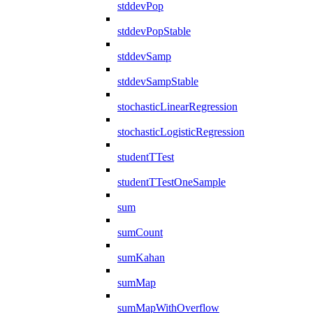
stddevPop
stddevPopStable
stddevSamp
stddevSampStable
stochasticLinearRegression
stochasticLogisticRegression
studentTTest
studentTTestOneSample
sum
sumCount
sumKahan
sumMap
sumMapWithOverflow