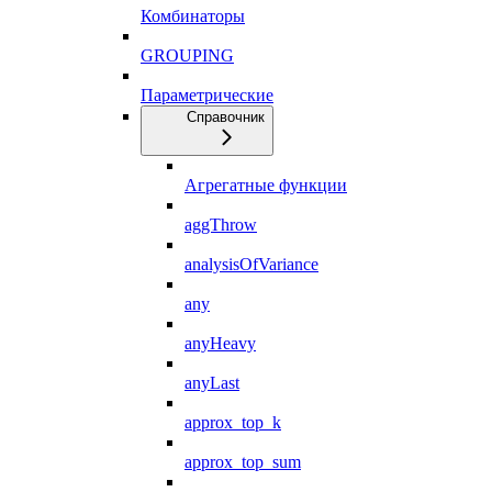
Комбинаторы
GROUPING
Параметрические
Справочник
Агрегатные функции
aggThrow
analysisOfVariance
any
anyHeavy
anyLast
approx_top_k
approx_top_sum