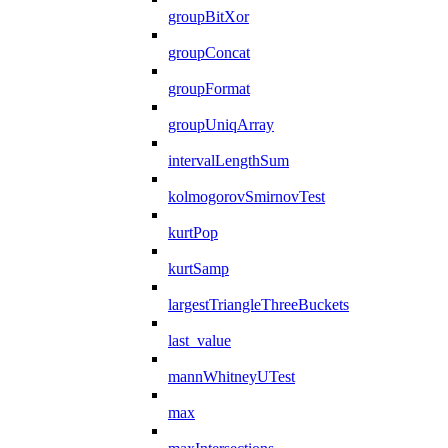
groupBitXor
groupConcat
groupFormat
groupUniqArray
intervalLengthSum
kolmogorovSmirnovTest
kurtPop
kurtSamp
largestTriangleThreeBuckets
last_value
mannWhitneyUTest
max