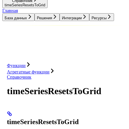
Справочник
timeSeriesResetsToGrid
Главная
База данных
Решения
Интеграции
Ресурсы
База данных
Решения
Интеграции
Ресурсы
Функции
Агрегатные функции
Справочник
timeSeriesResetsToGrid
timeSeriesResetsToGrid