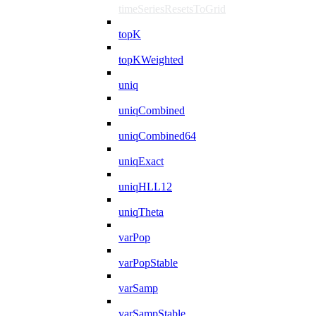
timeSeriesResetsToGrid
topK
topKWeighted
uniq
uniqCombined
uniqCombined64
uniqExact
uniqHLL12
uniqTheta
varPop
varPopStable
varSamp
varSampStable