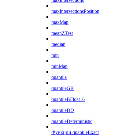
maxIntersections
maxIntersectionsPosition
maxMap
meanZTest
median
min
minMap
quantile
quantileGK
quantileBFloat16
quantileDD
quantileDeterministic
Функции quantileExact