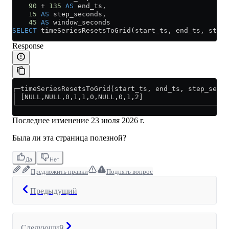
    90
 +
 135
 AS
 end_ts,
    15
 AS
 step_seconds,
    45
 AS
 window_seconds
SELECT
 timeSeriesResetsToGrid(start_ts, end_ts, step_
Response
┌─timeSeriesResetsToGrid(start_ts, end_ts, step_secon
│ [NULL,NULL,0,1,1,0,NULL,0,1,2]                     
└────────────────────────────────────────────────────
Последнее изменение
23 июля 2026 г.
Была ли эта страница полезной?
Да
Нет
Предложить правки
Поднять вопрос
Предыдущий
Следующий