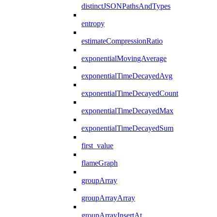
distinctJSONPathsAndTypes
entropy
estimateCompressionRatio
exponentialMovingAverage
exponentialTimeDecayedAvg
exponentialTimeDecayedCount
exponentialTimeDecayedMax
exponentialTimeDecayedSum
first_value
flameGraph
groupArray
groupArrayArray
groupArrayInsertAt