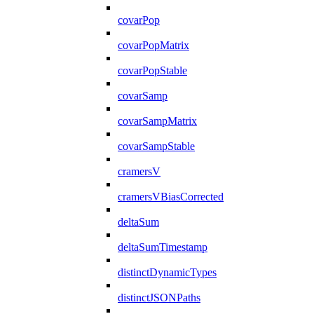
covarPop
covarPopMatrix
covarPopStable
covarSamp
covarSampMatrix
covarSampStable
cramersV
cramersVBiasCorrected
deltaSum
deltaSumTimestamp
distinctDynamicTypes
distinctJSONPaths