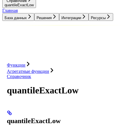
Справочник
quantileExactLow
Главная
База данных
Решения
Интеграции
Ресурсы
База данных
Решения
Интеграции
Ресурсы
Функции
Агрегатные функции
Справочник
quantileExactLow
quantileExactLow