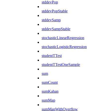
stddevPop
stddevPopStable
stddevSamp
stddevSampStable
stochasticLinearRegression
stochasticLogisticRegression
studentTTest
studentTTestOneSample
sum
sumCount
sumKahan
sumMap
sumMapWithOverflow