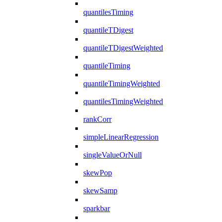
quantilesTiming
quantileTDigest
quantileTDigestWeighted
quantileTiming
quantileTimingWeighted
quantilesTimingWeighted
rankCorr
simpleLinearRegression
singleValueOrNull
skewPop
skewSamp
sparkbar