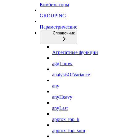
Комбинаторы
GROUPING
Параметрические
Справочник
Агрегатные функции
aggThrow
analysisOfVariance
any
anyHeavy
anyLast
approx_top_k
approx_top_sum