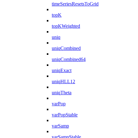
timeSeriesResetsToGrid
topK
topKWeighted
uniq
uniqCombined
uniqCombined64
uniqExact
uniqHLL12
uniqTheta
varPop
varPopStable
varSamp
varSampStable