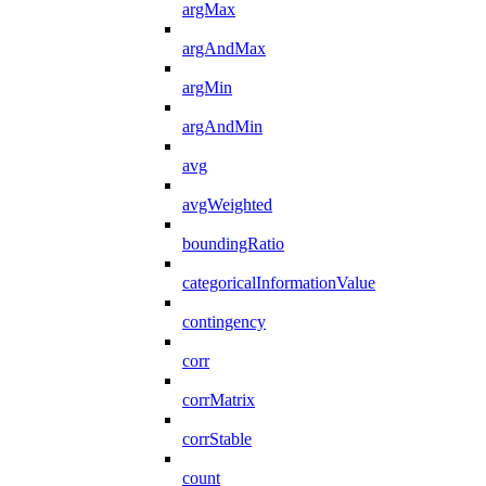
argMax
argAndMax
argMin
argAndMin
avg
avgWeighted
boundingRatio
categoricalInformationValue
contingency
corr
corrMatrix
corrStable
count