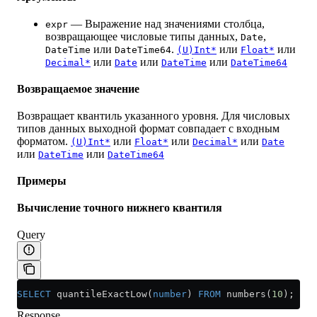
— Выражение над значениями столбца,
expr
возвращающее числовые типы данных,
,
Date
или
.
или
или
DateTime
DateTime64
(U)Int*
Float*
или
или
или
Decimal*
Date
DateTime
DateTime64
Возвращаемое значение
Возвращает квантиль указанного уровня. Для числовых
типов данных выходной формат совпадает с входным
форматом.
или
или
или
(U)Int*
Float*
Decimal*
Date
или
или
DateTime
DateTime64
Примеры
Вычисление точного нижнего квантиля
Query
SELECT
 quantileExactLow(
number
) 
FROM
 numbers(
10
);
Response