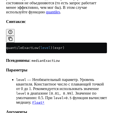
состояния не объединяются (то есть запрос работает
менее эффективно, чем мог бы). В этом случае
используйте функцию
quantiles
.
Синтаксис
quantileExactLow(
level
)(expr)
Псевдонимы
:
medianExactLow
Параметры
— Необязательный параметр. Уровень
level
квантиля. Константное число с плавающей точкой
от 0 до 1. Рекомендуется использовать значение
в диапазоне
. Значение по
level
[0.01, 0.99]
умолчанию: 0.5. При
функция вычисляет
level=0.5
медиану.
Float*
Аргументы