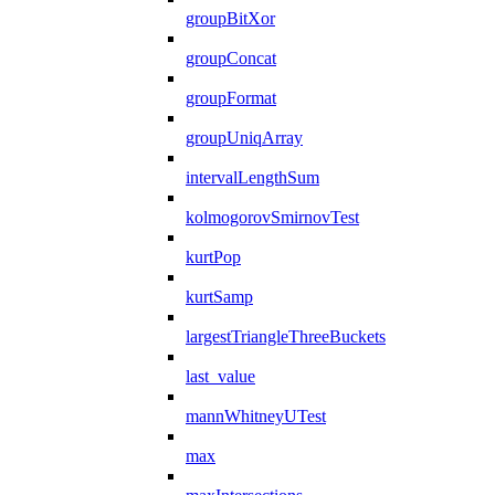
groupBitXor
groupConcat
groupFormat
groupUniqArray
intervalLengthSum
kolmogorovSmirnovTest
kurtPop
kurtSamp
largestTriangleThreeBuckets
last_value
mannWhitneyUTest
max