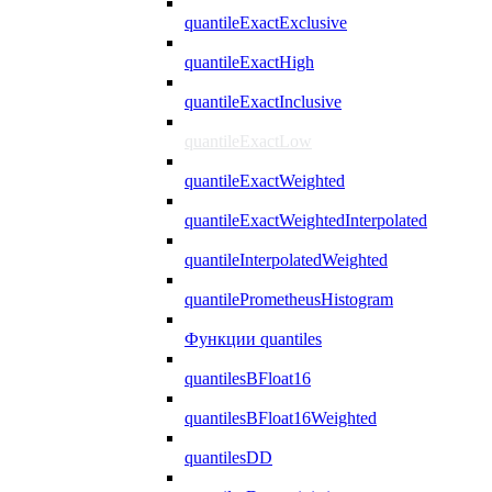
quantileExactExclusive
quantileExactHigh
quantileExactInclusive
quantileExactLow
quantileExactWeighted
quantileExactWeightedInterpolated
quantileInterpolatedWeighted
quantilePrometheusHistogram
Функции quantiles
quantilesBFloat16
quantilesBFloat16Weighted
quantilesDD