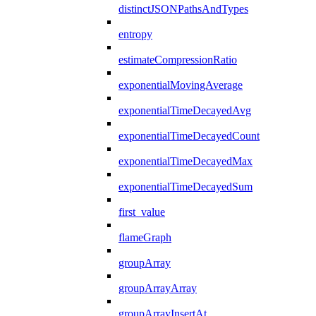
distinctJSONPathsAndTypes
entropy
estimateCompressionRatio
exponentialMovingAverage
exponentialTimeDecayedAvg
exponentialTimeDecayedCount
exponentialTimeDecayedMax
exponentialTimeDecayedSum
first_value
flameGraph
groupArray
groupArrayArray
groupArrayInsertAt