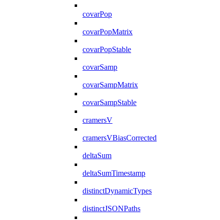
covarPop
covarPopMatrix
covarPopStable
covarSamp
covarSampMatrix
covarSampStable
cramersV
cramersVBiasCorrected
deltaSum
deltaSumTimestamp
distinctDynamicTypes
distinctJSONPaths