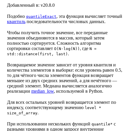
Добавленный в: v20.8.0
Подобно
, эта функция вычисляет точный
quantileExact
квантиль
последовательности числовых данных.
Чтобы получить точное значение, все переданные
значения объединяются в массив, который затем
полностью сортируется. Сложность алгоритма
сортировки составляет
, где
O(N·log(N))
N =
.
std::distance(first, last)
Возвращаемое значение зависит от уровня квантиля и
количества элементов в выборке: если уровень равен 0.5,
то для чётного числа элементов функция возвращает
меньшее из двух средних значений, а для нечётного —
средний элемент. Медиана вычисляется аналогично
реализации
median_low
, используемой в Python.
Для всех остальных уровней возвращается элемент по
индексу, соответствующему значению
level *
.
size_of_array
При использовании нескольких функций
с
quantile*
разными уровнями в одном запросе внутренние