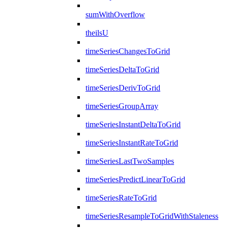
sumWithOverflow
theilsU
timeSeriesChangesToGrid
timeSeriesDeltaToGrid
timeSeriesDerivToGrid
timeSeriesGroupArray
timeSeriesInstantDeltaToGrid
timeSeriesInstantRateToGrid
timeSeriesLastTwoSamples
timeSeriesPredictLinearToGrid
timeSeriesRateToGrid
timeSeriesResampleToGridWithStaleness