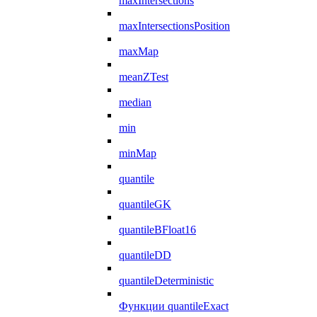
maxIntersections
maxIntersectionsPosition
maxMap
meanZTest
median
min
minMap
quantile
quantileGK
quantileBFloat16
quantileDD
quantileDeterministic
Функции quantileExact