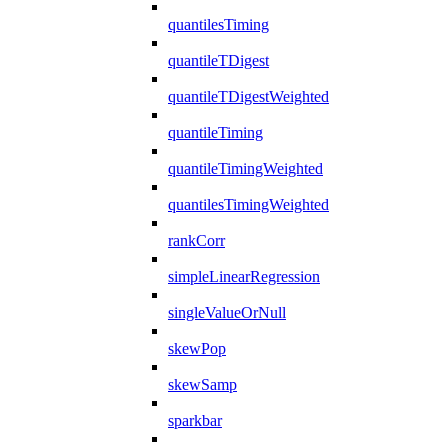
quantilesTiming
quantileTDigest
quantileTDigestWeighted
quantileTiming
quantileTimingWeighted
quantilesTimingWeighted
rankCorr
simpleLinearRegression
singleValueOrNull
skewPop
skewSamp
sparkbar