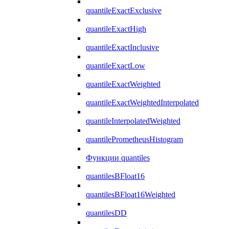
quantileExactExclusive
quantileExactHigh
quantileExactInclusive
quantileExactLow
quantileExactWeighted
quantileExactWeightedInterpolated
quantileInterpolatedWeighted
quantilePrometheusHistogram
Функции quantiles
quantilesBFloat16
quantilesBFloat16Weighted
quantilesDD