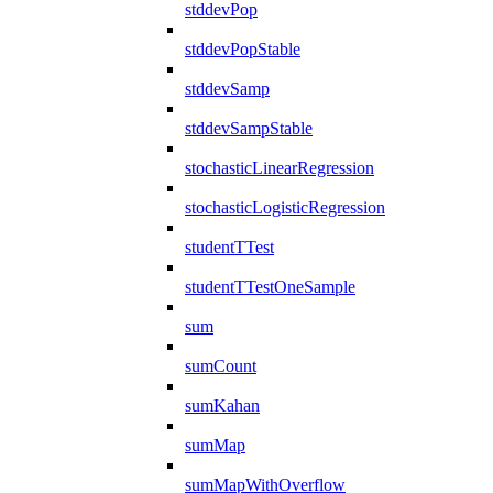
stddevPop
stddevPopStable
stddevSamp
stddevSampStable
stochasticLinearRegression
stochasticLogisticRegression
studentTTest
studentTTestOneSample
sum
sumCount
sumKahan
sumMap
sumMapWithOverflow