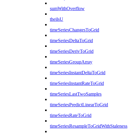
sumWithOverflow
theilsU
timeSeriesChangesToGrid
timeSeriesDeltaToGrid
timeSeriesDerivToGrid
timeSeriesGroupArray
timeSeriesInstantDeltaToGrid
timeSeriesInstantRateToGrid
timeSeriesLastTwoSamples
timeSeriesPredictLinearToGrid
timeSeriesRateToGrid
timeSeriesResampleToGridWithStaleness