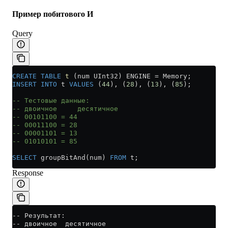
Пример побитового И
Query
CREATE
 TABLE
 t
 (num UInt32) ENGINE 
=
 Memory;
INSERT INTO
 t 
VALUES
 (
44
), (
28
), (
13
), (
85
);
-- Тестовые данные:
-- двоичное     десятичное
-- 00101100 = 44
-- 00011100 = 28
-- 00001101 = 13
-- 01010101 = 85
SELECT
 groupBitAnd(num) 
FROM
 t;
Response
-- Результат:
-- двоичное  десятичное