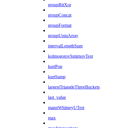
groupBitXor
groupConcat
groupFormat
groupUniqArray
intervalLengthSum
kolmogorovSmirnovTest
kurtPop
kurtSamp
largestTriangleThreeBuckets
last_value
mannWhitneyUTest
max