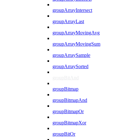
groupArrayIntersect
groupArrayLast
groupArrayMovingAvg
groupArrayMovingSum
groupArraySample
groupArraySorted
groupBitAnd
groupBitmap
groupBitmapAnd
groupBitmapOr
groupBitmapXor
groupBitOr