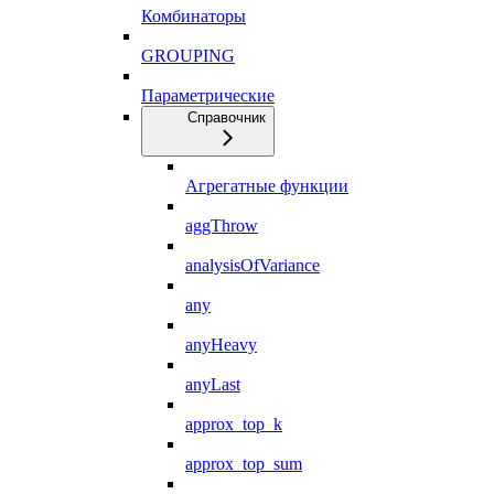
Комбинаторы
GROUPING
Параметрические
Справочник
Агрегатные функции
aggThrow
analysisOfVariance
any
anyHeavy
anyLast
approx_top_k
approx_top_sum