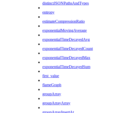
distinctJSONPathsAndTypes
entropy
estimateCompressionRatio
exponentialMovingAverage
exponentialTimeDecayedAvg
exponentialTimeDecayedCount
exponentialTimeDecayedMax
exponentialTimeDecayedSum
first_value
flameGraph
groupArray
groupArrayArray
groupArrayInsertAt