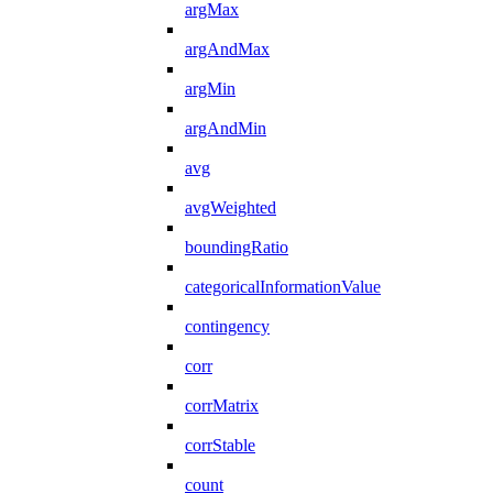
argMax
argAndMax
argMin
argAndMin
avg
avgWeighted
boundingRatio
categoricalInformationValue
contingency
corr
corrMatrix
corrStable
count