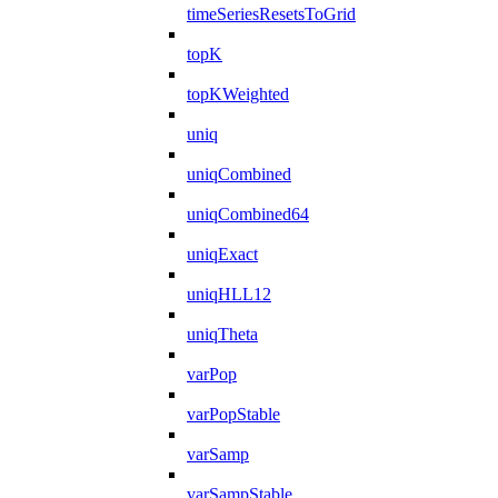
timeSeriesResetsToGrid
topK
topKWeighted
uniq
uniqCombined
uniqCombined64
uniqExact
uniqHLL12
uniqTheta
varPop
varPopStable
varSamp
varSampStable