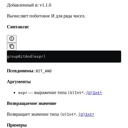
Добавленный в: v1.1.0
Вычисляет побитовое И для ряда чисел.
Синтаксис
groupBitAnd(expr)
Псевдонимы
:
BIT_AND
Аргументы
— выражение типа
.
expr
(U)Int*
(U)Int*
Возвращаемое значение
Возвращает значение типа
.
(U)Int*
(U)Int*
Примеры