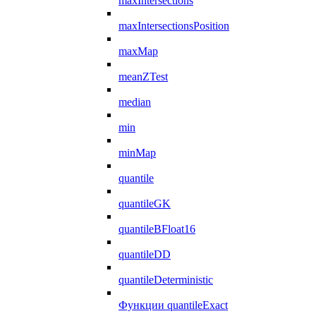
maxIntersections
maxIntersectionsPosition
maxMap
meanZTest
median
min
minMap
quantile
quantileGK
quantileBFloat16
quantileDD
quantileDeterministic
Функции quantileExact