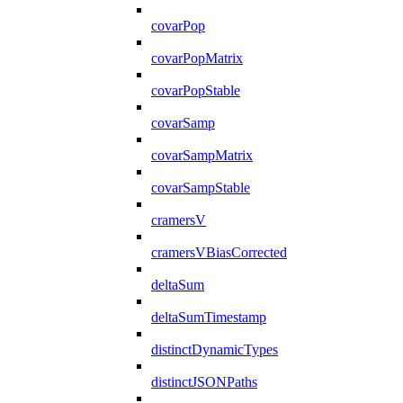
covarPop
covarPopMatrix
covarPopStable
covarSamp
covarSampMatrix
covarSampStable
cramersV
cramersVBiasCorrected
deltaSum
deltaSumTimestamp
distinctDynamicTypes
distinctJSONPaths