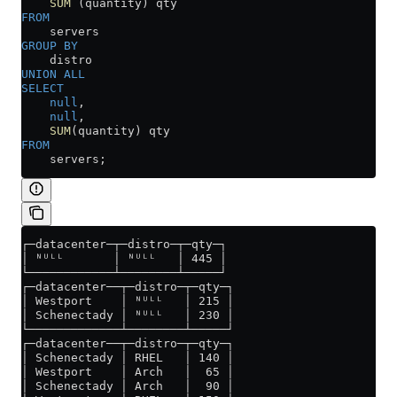
    SUM
 (quantity) qty
FROM
    servers
GROUP BY
    distro
UNION ALL
SELECT
    null
,
    null
,
    SUM
(quantity) qty
FROM
    servers;
┌─datacenter─┬─distro─┬─qty─┐
│ ᴺᵁᴸᴸ       │ ᴺᵁᴸᴸ   │ 445 │
└────────────┴────────┴─────┘
┌─datacenter──┬─distro─┬─qty─┐
│ Westport    │ ᴺᵁᴸᴸ   │ 215 │
│ Schenectady │ ᴺᵁᴸᴸ   │ 230 │
└─────────────┴────────┴─────┘
┌─datacenter──┬─distro─┬─qty─┐
│ Schenectady │ RHEL   │ 140 │
│ Westport    │ Arch   │  65 │
│ Schenectady │ Arch   │  90 │