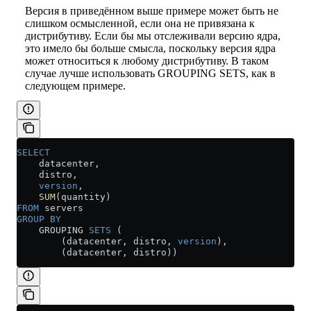
Версия в приведённом выше примере может быть не
слишком осмысленной, если она не привязана к
дистрибутиву. Если бы мы отслеживали версию ядра,
это имело бы больше смысла, поскольку версия ядра
может относиться к любому дистрибутиву. В таком
случае лучше использовать GROUPING SETS, как в
следующем примере.
SELECT
    datacenter,
    distro,
    version
,
    SUM
(quantity)
FROM
 servers
GROUP BY
    GROUPING 
SETS
 (
        (datacenter, distro, 
version
),
        (datacenter, distro))