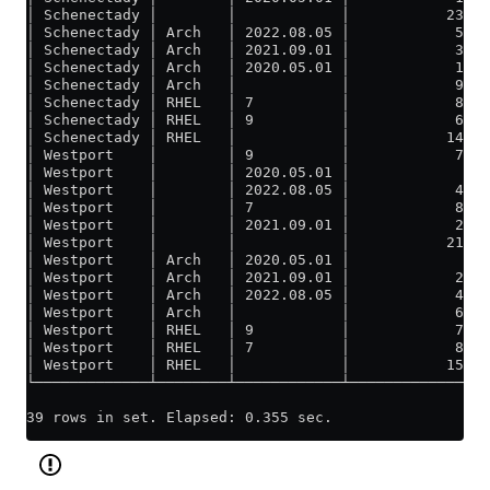
│ Schenectady │        │            │           230 │
│ Schenectady │ Arch   │ 2022.08.05 │            50 │
│ Schenectady │ Arch   │ 2021.09.01 │            30 │
│ Schenectady │ Arch   │ 2020.05.01 │            10 │
│ Schenectady │ Arch   │            │            90 │
│ Schenectady │ RHEL   │ 7          │            80 │
│ Schenectady │ RHEL   │ 9          │            60 │
│ Schenectady │ RHEL   │            │           140 │
│ Westport    │        │ 9          │            70 │
│ Westport    │        │ 2020.05.01 │             5 │
│ Westport    │        │ 2022.08.05 │            40 │
│ Westport    │        │ 7          │            80 │
│ Westport    │        │ 2021.09.01 │            20 │
│ Westport    │        │            │           215 │
│ Westport    │ Arch   │ 2020.05.01 │             5 │
│ Westport    │ Arch   │ 2021.09.01 │            20 │
│ Westport    │ Arch   │ 2022.08.05 │            40 │
│ Westport    │ Arch   │            │            65 │
│ Westport    │ RHEL   │ 9          │            70 │
│ Westport    │ RHEL   │ 7          │            80 │
│ Westport    │ RHEL   │            │           150 │
└─────────────┴────────┴────────────┴───────────────┘
39 rows in set. Elapsed: 0.355 sec. 