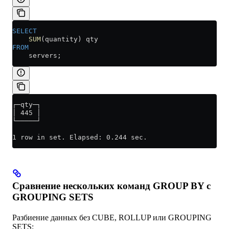
SELECT
    SUM
(quantity) qty
FROM
    servers;
┌─qty─┐
│ 445 │
└─────┘
1 row in set. Elapsed: 0.244 sec. 
Сравнение нескольких команд GROUP BY с
GROUPING SETS
Разбиение данных без CUBE, ROLLUP или GROUPING
SETS: