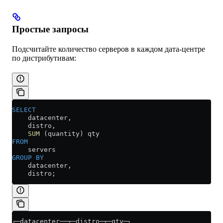
Простые запросы
Подсчитайте количество серверов в каждом дата-центре
по дистрибутивам:
SELECT
    datacenter,
    distro, 
    SUM
 (quantity) qty
FROM
    servers
GROUP BY
    datacenter,
    distro;
┌─datacenter──┬─distro─┬─qty─┐