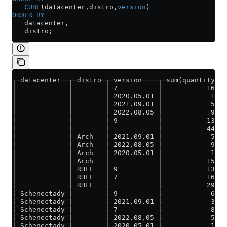
   CUBE
(datacenter,distro,
version
)
ORDER BY
   datacenter,
   distro;
┌─datacenter──┬─distro─┬─version────┬─sum(quantity)─┐
│             │        │ 7          │           160 │
│             │        │ 2020.05.01 │            15 │
│             │        │ 2021.09.01 │            50 │
│             │        │ 2022.08.05 │            90 │
│             │        │ 9          │           130 │
│             │        │            │           445 │
│             │ Arch   │ 2021.09.01 │            50 │
│             │ Arch   │ 2022.08.05 │            90 │
│             │ Arch   │ 2020.05.01 │            15 │
│             │ Arch   │            │           155 │
│             │ RHEL   │ 9          │           130 │
│             │ RHEL   │ 7          │           160 │
│             │ RHEL   │            │           290 │
│ Schenectady │        │ 9          │            60 │
│ Schenectady │        │ 2021.09.01 │            30 │
│ Schenectady │        │ 7          │            80 │
│ Schenectady │        │ 2022.08.05 │            50 │
│ Schenectady │        │ 2020.05.01 │            10 │