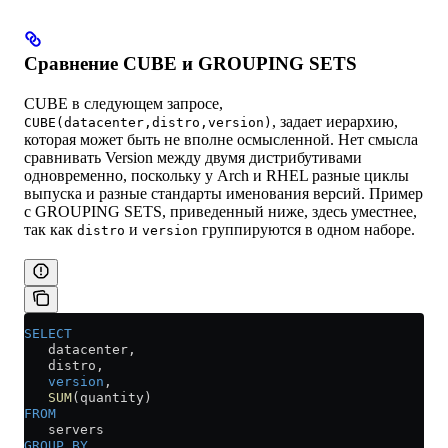
Сравнение CUBE и GROUPING SETS
CUBE в следующем запросе,
, задает иерархию,
CUBE(datacenter,distro,version)
которая может быть не вполне осмысленной. Нет смысла
сравнивать Version между двумя дистрибутивами
одновременно, поскольку у Arch и RHEL разные циклы
выпуска и разные стандарты именования версий. Пример
с GROUPING SETS, приведенный ниже, здесь уместнее,
так как
и
группируются в одном наборе.
distro
version
SELECT
   datacenter,
   distro,
   version
,
   SUM
(quantity)
FROM
   servers
GROUP BY