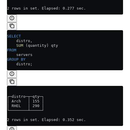
2 rows in set. Elapsed: 0.277 sec. 
SELECT
    distro, 
    SUM
 (quantity) qty
FROM
    servers
GROUP BY
    distro;
┌─distro─┬─qty─┐
│ Arch   │ 155 │
│ RHEL   │ 290 │
└────────┴─────┘
2 rows in set. Elapsed: 0.352 sec. 