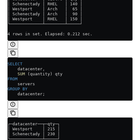
│ Schenectady │ RHEL   │ 140 │
│ Westport    │ Arch   │  65 │
│ Schenectady │ Arch   │  90 │
│ Westport    │ RHEL   │ 150 │
└─────────────┴────────┴─────┘
4 rows in set. Elapsed: 0.212 sec.
SELECT
    datacenter, 
    SUM
 (quantity) qty
FROM
    servers
GROUP BY
    datacenter;
┌─datacenter──┬─qty─┐
│ Westport    │ 215 │
│ Schenectady │ 230 │
└─────────────┴─────┘