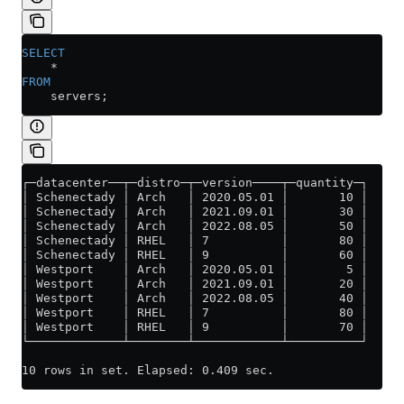
SELECT
    *
FROM
    servers;
┌─datacenter──┬─distro─┬─version────┬─quantity─┐
│ Schenectady │ Arch   │ 2020.05.01 │       10 │
│ Schenectady │ Arch   │ 2021.09.01 │       30 │
│ Schenectady │ Arch   │ 2022.08.05 │       50 │
│ Schenectady │ RHEL   │ 7          │       80 │
│ Schenectady │ RHEL   │ 9          │       60 │
│ Westport    │ Arch   │ 2020.05.01 │        5 │
│ Westport    │ Arch   │ 2021.09.01 │       20 │
│ Westport    │ Arch   │ 2022.08.05 │       40 │
│ Westport    │ RHEL   │ 7          │       80 │
│ Westport    │ RHEL   │ 9          │       70 │
└─────────────┴────────┴────────────┴──────────┘
10 rows in set. Elapsed: 0.409 sec.