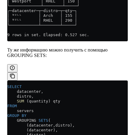
│ Westport    │ RHEL   │ 150 │
└─────────────┴────────┴─────┘
┌─datacenter─┬─distro─┬─qty─┐
│ ᴺᵁᴸᴸ       │ Arch   │ 155 │
│ ᴺᵁᴸᴸ       │ RHEL   │ 290 │
└────────────┴────────┴─────┘
9 rows in set. Elapsed: 0.527 sec. 
Ту же информацию можно получить с помощью
GROUPING SETS:
SELECT
    datacenter,
    distro, 
    SUM
 (quantity) qty
FROM
    servers
GROUP BY
    GROUPING 
SETS
(
        (datacenter,distro),
        (datacenter),
        (distro),