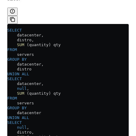
SELECT
    datacenter,
    distro, 
    SUM
 (quantity) qty
FROM
    servers
GROUP BY
    datacenter,
    distro
UNION ALL
SELECT
    datacenter, 
    null
,
    SUM
 (quantity) qty
FROM
    servers
GROUP BY
    datacenter
UNION ALL
SELECT
    null
,
    distro, 