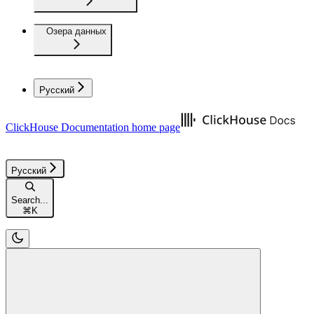
Озера данных
Русский
ClickHouse Documentation
home page
Русский
Search...
⌘
K