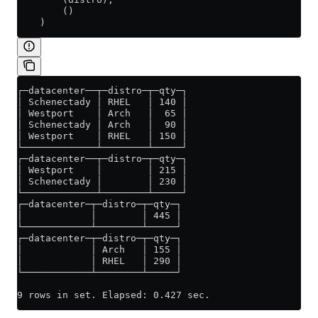
        ()
    )
┌─datacenter──┬─distro─┬─qty─┐
│ Schenectady │ RHEL   │ 140 │
│ Westport    │ Arch   │  65 │
│ Schenectady │ Arch   │  90 │
│ Westport    │ RHEL   │ 150 │
└─────────────┴────────┴─────┘
┌─datacenter──┬─distro─┬─qty─┐
│ Westport    │        │ 215 │
│ Schenectady │        │ 230 │
└─────────────┴────────┴─────┘
┌─datacenter─┬─distro─┬─qty─┐
│            │        │ 445 │
└────────────┴────────┴─────┘
┌─datacenter─┬─distro─┬─qty─┐
│            │ Arch   │ 155 │
│            │ RHEL   │ 290 │
└────────────┴────────┴─────┘
9 rows in set. Elapsed: 0.427 sec.