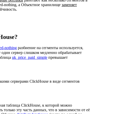
ьные реплики
работают как несколько сегментов в
ed-nothing, а Объектное хранилище
заменяет
йчивость.
House?
ed-nothing
разбиение на сегменты используется,
② один сервер слишком медленно обрабатывает
таблица
uk_price_paid_simple
превышает
кими серверами ClickHouse в виде сегментов
ная таблица ClickHouse, к которой можно
 только эту часть данных, что в зависимости от её