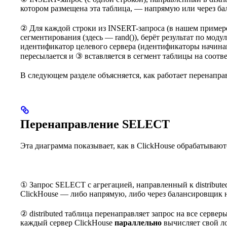
котором размещена эта таблица, — напрямую или через б
② Для каждой строки из INSERT-запроса (в нашем примере
сегментирования (здесь — rand()), берёт результат по моду
идентификатор целевого сервера (идентификаторы начинают
пересылается и ③ вставляется в сегмент таблицы на соотв
В следующем разделе объясняется, как работает перенапр
Перенаправление SELECT
Эта диаграмма показывает, как в ClickHouse обрабатываютс
① Запрос SELECT с агрегацией, направленный к distribute
ClickHouse — либо напрямую, либо через балансировщик 
② distributed таблица перенаправляет запрос на все серве
каждый сервер ClickHouse
параллельно
вычисляет свой ло