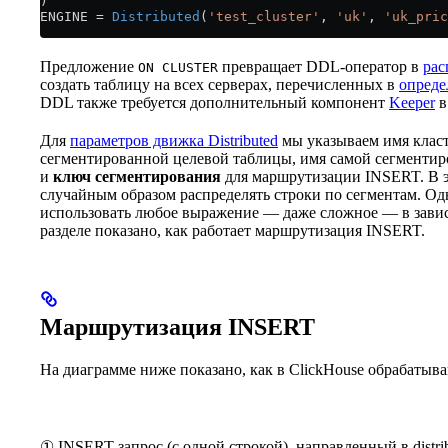
)
ENGINE 
=
 Distributed
(
'test_cluster'
, 
'uk'
, 
'uk_pric
Предложение
превращает DDL-оператор в
рас
ON CLUSTER
создать таблицу на всех серверах, перечисленных в
опреде
DDL также требуется дополнительный компонент
Keeper
Для
параметров движка Distributed
мы указываем имя класт
сегментированной целевой таблицы, имя самой сегментир
и
ключ сегментирования
для маршрутизации INSERT. В 
случайным образом распределять строки по сегментам. Од
использовать любое выражение — даже сложное — в завис
разделе показано, как работает маршрутизация INSERT.
Маршрутизация INSERT
На диаграмме ниже показано, как в ClickHouse обрабатываю
① INSERT-запрос (с одной строкой), направленный в distrib