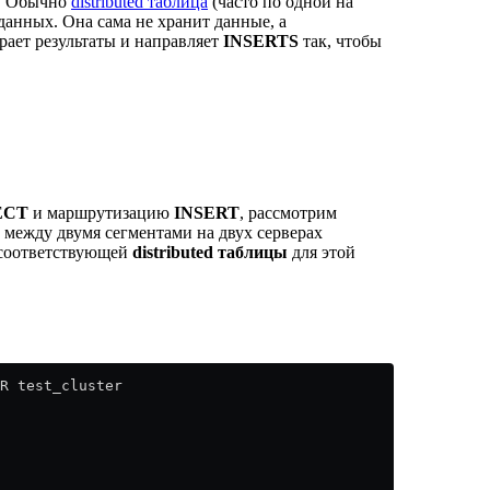
м. Обычно
distributed таблица
(часто по одной на
данных. Она сама не хранит данные, а
рает результаты и направляет
INSERTS
так, чтобы
ECT
и маршрутизацию
INSERT
, рассмотрим
 между двумя сегментами на двух серверах
 соответствующей
distributed таблицы
для этой
R test_cluster