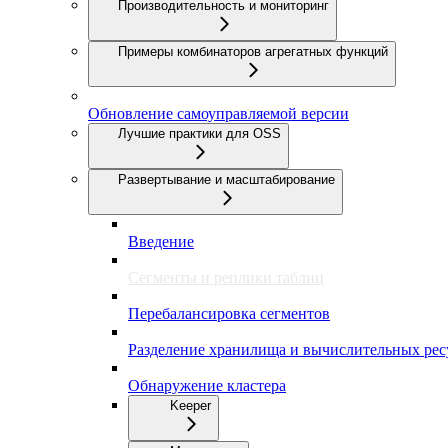
Производительность и мониторинг
Примеры комбинаторов агрегатных функций
Обновление самоуправляемой версии
Лучшие практики для OSS
Развертывание и масштабирование
Введение
Сегменты и реплики таблиц
Перебалансировка сегментов
Разделение хранилища и вычислительных рес
Обнаружение кластера
Keeper