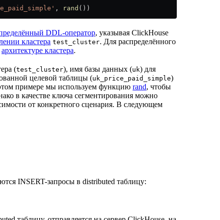
e_paid_simple'
, 
rand
())
пределённый DDL-оператор
, указывая ClickHouse
лении кластера
. Для распределённого
test_cluster
в
архитектуре кластера
.
ера (
), имя базы данных (
) для
test_cluster
uk
ованной целевой таблицы (
)
uk_price_paid_simple
этом примере мы используем функцию
rand
, чтобы
нако в качестве ключа сегментирования можно
имости от конкретного сценария. В следующем
тся INSERT-запросы в distributed таблицу:
uted таблицу, отправляется на сервер ClickHouse, на