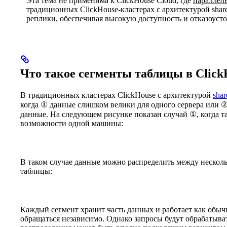
Эта тема не применима к ClickHouse Cloud, где
параллел
традиционных ClickHouse-кластерах с архитектурой shar
реплики, обеспечивая высокую доступность и отказоусто
Что такое сегменты таблицы в Click
В традиционных кластерах ClickHouse с архитектурой
shar
когда ① данные слишком велики для одного сервера или 
данные. На следующем рисунке показан случай ①, когда 
возможности одной машины:
В таком случае данные можно распределить между несколь
таблицы:
Каждый сегмент хранит часть данных и работает как обыч
обращаться независимо. Однако запросы будут обрабатывать