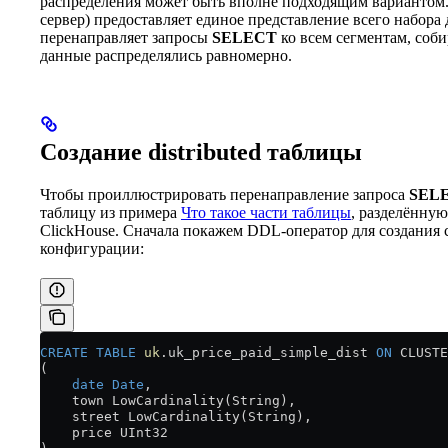
распределения может быть вполне подходящим варианто
сервер) предоставляет единое представление всего набора 
перенаправляет запросы
SELECT
ко всем сегментам, соби
данные распределялись равномерно.
Создание distributed таблицы
Чтобы проиллюстрировать перенаправление запроса
SEL
таблицу из примера
Что такое части таблицы
, разделённую
ClickHouse. Сначала покажем DDL-оператор для создания
конфигурации:
CREATE
 TABLE
 uk
.uk_price_paid_simple_dist 
ON
 CLUSTE
(
    date
 Date
,
    town LowCardinality(String),
    street LowCardinality(String),
    price UInt32