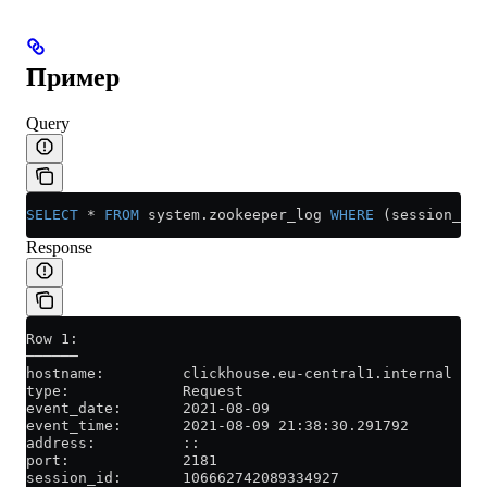
Пример
Query
SELECT
 *
 FROM
 system
.
zookeeper_log
 WHERE
 (session_id 
Response
Row 1:
──────
hostname:         clickhouse.eu-central1.internal
type:             Request
event_date:       2021-08-09
event_time:       2021-08-09 21:38:30.291792
address:          ::
port:             2181
session_id:       106662742089334927