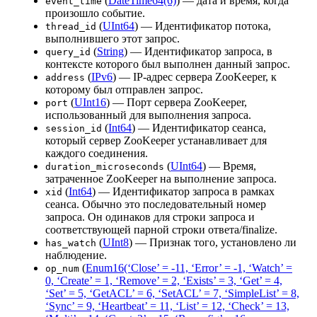
(
DateTime64(6)
) — дата и время, когда
event_time
произошло событие.
(
UInt64
) — Идентификатор потока,
thread_id
выполнившего этот запрос.
(
String
) — Идентификатор запроса, в
query_id
контексте которого был выполнен данный запрос.
(
IPv6
) — IP-адрес сервера ZooKeeper, к
address
которому был отправлен запрос.
(
UInt16
) — Порт сервера ZooKeeper,
port
использованный для выполнения запроса.
(
Int64
) — Идентификатор сеанса,
session_id
который сервер ZooKeeper устанавливает для
каждого соединения.
(
UInt64
) — Время,
duration_microseconds
затраченное ZooKeeper на выполнение запроса.
(
Int64
) — Идентификатор запроса в рамках
xid
сеанса. Обычно это последовательный номер
запроса. Он одинаков для строки запроса и
соответствующей парной строки ответа/finalize.
(
UInt8
) — Признак того, установлено ли
has_watch
наблюдение.
(
Enum16(‘Close’ = -11, ‘Error’ = -1, ‘Watch’ =
op_num
0, ‘Create’ = 1, ‘Remove’ = 2, ‘Exists’ = 3, ‘Get’ = 4,
‘Set’ = 5, ‘GetACL’ = 6, ‘SetACL’ = 7, ‘SimpleList’ = 8,
‘Sync’ = 9, ‘Heartbeat’ = 11, ‘List’ = 12, ‘Check’ = 13,