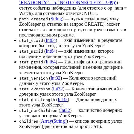
‘READONLY’ = 5, ‘NOTCONNECTED’ = 999))
) —
статус события наблюдения (для ответов с op_num =
Watch), для остальных ответов: NULL.
(
String
) — путь к созданному узлу
path_created
ZooKeeper (в ответах на запрос CREATE); может
отличаться от исходного пути, если узел создаётся в
последовательном режиме.
(
Int64
) — zxid изменения, в результате
stat_czxid
которого был создан этот узел ZooKeeper.
(
Int64
) — zxid изменения, которое
stat_mzxid
последним изменило этот узел ZooKeeper.
(
Int64
) — Идентификатор транзакции
stat_pzxid
изменения, которая последней изменила дочерние
элементы этого узла ZooKeeper.
(
Int32
) — Количество изменений
stat_version
данных у этого узла ZooKeeper.
(
Int32
) — Количество изменений в
stat_cversion
дочерних узлах этого узла ZooKeeper.
(
Int32
) — Длина поля данных
stat_dataLength
этого узла ZooKeeper.
(
Int32
) — количество дочерних
stat_numChildren
узлов данного узла ZooKeeper.
(
Array(String)
) — список дочерних узлов
children
ZooKeeper (для ответов на запрос LIST).