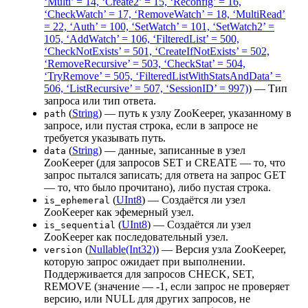
‘Multi’ = 14, ‘Create2’ = 15, ‘Reconfig’ = 16,
‘CheckWatch’ = 17, ‘RemoveWatch’ = 18, ‘MultiRead’
= 22, ‘Auth’ = 100, ‘SetWatch’ = 101, ‘SetWatch2’ =
105, ‘AddWatch’ = 106, ‘FilteredList’ = 500,
‘CheckNotExists’ = 501, ‘CreateIfNotExists’ = 502,
‘RemoveRecursive’ = 503, ‘CheckStat’ = 504,
‘TryRemove’ = 505, ‘FilteredListWithStatsAndData’ =
506, ‘ListRecursive’ = 507, ‘SessionID’ = 997)
) — Тип
запроса или тип ответа.
(
String
) — путь к узлу ZooKeeper, указанному в
path
запросе, или пустая строка, если в запросе не
требуется указывать путь.
(
String
) — данные, записанные в узел
data
ZooKeeper (для запросов SET и CREATE — то, что
запрос пытался записать; для ответа на запрос GET
— то, что было прочитано), либо пустая строка.
(
UInt8
) — Создаётся ли узел
is_ephemeral
ZooKeeper как эфемерный узел.
(
UInt8
) — Создаётся ли узел
is_sequential
ZooKeeper как последовательный узел.
(
Nullable(Int32)
) — Версия узла ZooKeeper,
version
которую запрос ожидает при выполнении.
Поддерживается для запросов CHECK, SET,
REMOVE (значение — -1, если запрос не проверяет
версию, или NULL для других запросов, не