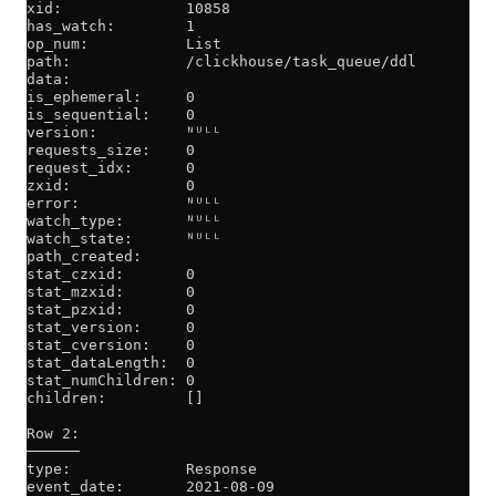
xid:              10858
has_watch:        1
op_num:           List
path:             /clickhouse/task_queue/ddl
data:
is_ephemeral:     0
is_sequential:    0
version:          ᴺᵁᴸᴸ
requests_size:    0
request_idx:      0
zxid:             0
error:            ᴺᵁᴸᴸ
watch_type:       ᴺᵁᴸᴸ
watch_state:      ᴺᵁᴸᴸ
path_created:
stat_czxid:       0
stat_mzxid:       0
stat_pzxid:       0
stat_version:     0
stat_cversion:    0
stat_dataLength:  0
stat_numChildren: 0
children:         []
Row 2:
──────
type:             Response
event_date:       2021-08-09