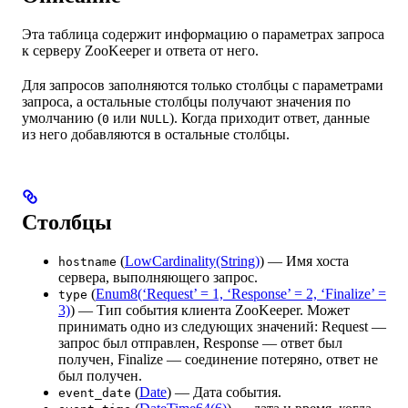
Эта таблица содержит информацию о параметрах запроса
к серверу ZooKeeper и ответа от него.
Для запросов заполняются только столбцы с параметрами
запроса, а остальные столбцы получают значения по
умолчанию (
или
). Когда приходит ответ, данные
0
NULL
из него добавляются в остальные столбцы.
Столбцы
(
LowCardinality(String)
) — Имя хоста
hostname
сервера, выполняющего запрос.
(
Enum8(‘Request’ = 1, ‘Response’ = 2, ‘Finalize’ =
type
3)
) — Тип события клиента ZooKeeper. Может
принимать одно из следующих значений: Request —
запрос был отправлен, Response — ответ был
получен, Finalize — соединение потеряно, ответ не
был получен.
(
Date
) — Дата события.
event_date