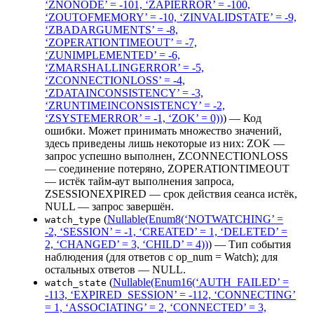
‘ZNONODE’ = -101, ‘ZAPIERROR’ = -100,
‘ZOUTOFMEMORY’ = -10, ‘ZINVALIDSTATE’ = -9,
‘ZBADARGUMENTS’ = -8,
‘ZOPERATIONTIMEOUT’ = -7,
‘ZUNIMPLEMENTED’ = -6,
‘ZMARSHALLINGERROR’ = -5,
‘ZCONNECTIONLOSS’ = -4,
‘ZDATAINCONSISTENCY’ = -3,
‘ZRUNTIMEINCONSISTENCY’ = -2,
‘ZSYSTEMERROR’ = -1, ‘ZOK’ = 0))
) — Код
ошибки. Может принимать множество значений,
здесь приведены лишь некоторые из них: ZOK —
запрос успешно выполнен, ZCONNECTIONLOSS
— соединение потеряно, ZOPERATIONTIMEOUT
— истёк тайм-аут выполнения запроса,
ZSESSIONEXPIRED — срок действия сеанса истёк,
NULL — запрос завершён.
(
Nullable(Enum8(‘NOTWATCHING’ =
watch_type
-2, ‘SESSION’ = -1, ‘CREATED’ = 1, ‘DELETED’ =
2, ‘CHANGED’ = 3, ‘CHILD’ = 4))
) — Тип события
наблюдения (для ответов с op_num = Watch); для
остальных ответов — NULL.
(
Nullable(Enum16(‘AUTH_FAILED’ =
watch_state
-113, ‘EXPIRED_SESSION’ = -112, ‘CONNECTING’
= 1, ‘ASSOCIATING’ = 2, ‘CONNECTED’ = 3,