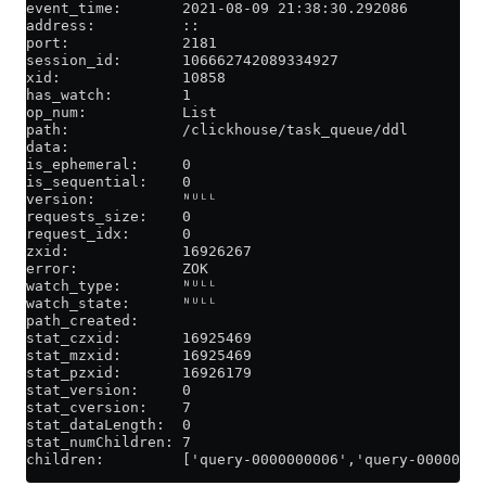
event_time:       2021-08-09 21:38:30.292086
address:          ::
port:             2181
session_id:       106662742089334927
xid:              10858
has_watch:        1
op_num:           List
path:             /clickhouse/task_queue/ddl
data:
is_ephemeral:     0
is_sequential:    0
version:          ᴺᵁᴸᴸ
requests_size:    0
request_idx:      0
zxid:             16926267
error:            ZOK
watch_type:       ᴺᵁᴸᴸ
watch_state:      ᴺᵁᴸᴸ
path_created:
stat_czxid:       16925469
stat_mzxid:       16925469
stat_pzxid:       16926179
stat_version:     0
stat_cversion:    7
stat_dataLength:  0
stat_numChildren: 7
children:         ['query-0000000006','query-0000000