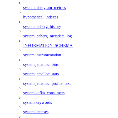
system.histogram_metrics
hypothetical_indexes
system.iceberg_history
system.iceberg_metadata_log
INFORMATION_SCHEMA
system.instrumentation
system.jemalloc_bins
system.jemalloc_stats
system.jemalloc_profile_text
system.kafka_consumers
system.keywords
system.licenses