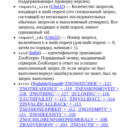
поддерживающих проверку версии).
(
UInt32
) — Количество запросов,
requests_size
входящих в multi request (это специальный запрос,
состоящий из нескольких последовательных
обычных запросов и выполняемый атомарно). Все
запросы, входящие в multi request, имеют
одинаковый xid.
(
UInt32
) — Номер запроса,
request_idx
включённого в multi request (для multi request — 0,
затем по порядку, начиная с 1).
(
Int64
) — идентификатор транзакции
zxid
ZooKeeper. Порядковый номер, выдаваемый
сервером ZooKeeper в ответ на успешно
выполненный запрос (0, если запрос не был
выполнен/вернул ошибку/клиент не знает, был ли
запрос выполнен).
(
Nullable(Enum8(‘ZNOWATCHER’ = -121,
error
‘ZNOTREADONLY’ = -119, ‘ZSESSIONMOVED’ =
-118, ‘ZNOTHING’ = -117, ‘ZCLOSING’ = -116,
‘ZAUTHFAILED’ = -115, ‘ZINVALIDACL’ = -114,
‘ZINVALIDCALLBACK’ = -113,
‘ZSESSIONEXPIRED’ = -112, ‘ZNOTEMPTY’ =
-111, ‘ZNODEEXISTS’ = -110,
‘ZNOCHILDRENFOREPHEMERALS’ = -108,
‘ZBADVERSION’ = -103, ‘ZNOAUTH’ = -102,