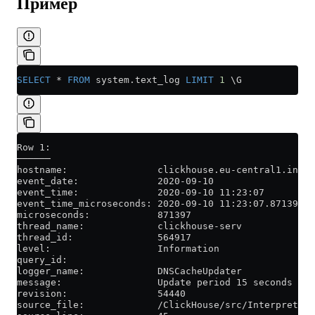
Пример
SELECT
 *
 FROM
 system
.
text_log
 LIMIT
 1
 \G
Row 1:
──────
hostname:                clickhouse.eu-central1.inter
event_date:              2020-09-10
event_time:              2020-09-10 11:23:07
event_time_microseconds: 2020-09-10 11:23:07.871397
microseconds:            871397
thread_name:             clickhouse-serv
thread_id:               564917
level:                   Information
query_id:
logger_name:             DNSCacheUpdater
message:                 Update period 15 seconds
revision:                54440
source_file:             /ClickHouse/src/Interpreters