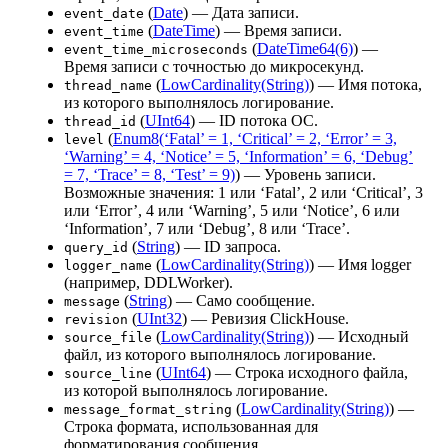
(
Date
) — Дата записи.
event_date
(
DateTime
) — Время записи.
event_time
(
DateTime64(6)
) —
event_time_microseconds
Время записи с точностью до микросекунд.
(
LowCardinality(String)
) — Имя потока,
thread_name
из которого выполнялось логирование.
(
UInt64
) — ID потока ОС.
thread_id
(
Enum8(‘Fatal’ = 1, ‘Critical’ = 2, ‘Error’ = 3,
level
‘Warning’ = 4, ‘Notice’ = 5, ‘Information’ = 6, ‘Debug’
= 7, ‘Trace’ = 8, ‘Test’ = 9)
) — Уровень записи.
Возможные значения: 1 или ‘Fatal’, 2 или ‘Critical’, 3
или ‘Error’, 4 или ‘Warning’, 5 или ‘Notice’, 6 или
‘Information’, 7 или ‘Debug’, 8 или ‘Trace’.
(
String
) — ID запроса.
query_id
(
LowCardinality(String)
) — Имя logger
logger_name
(например, DDLWorker).
(
String
) — Само сообщение.
message
(
UInt32
) — Ревизия ClickHouse.
revision
(
LowCardinality(String)
) — Исходный
source_file
файл, из которого выполнялось логирование.
(
UInt64
) — Строка исходного файла,
source_line
из которой выполнялось логирование.
(
LowCardinality(String)
) —
message_format_string
Строка формата, использованная для
форматирования сообщения.