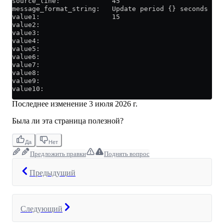
source_line:             45
message_format_string:   Update period {} seconds
value1:                  15
value2:                  
value3:                  
value4:                  
value5:                  
value6:                  
value7:                  
value8:                  
value9:                  
value10:                  
Последнее изменение
3 июля 2026 г.
Была ли эта страница полезной?
Да
Нет
Предложить правки
Поднять вопрос
Предыдущий
Следующий