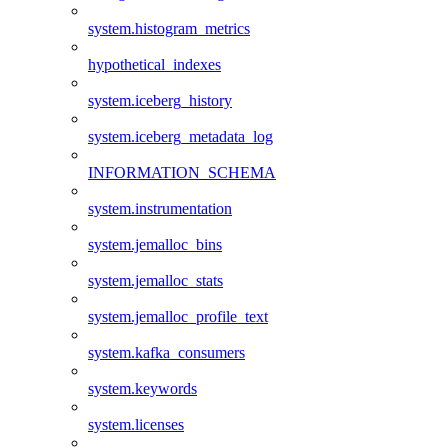
system.histogram_metrics
hypothetical_indexes
system.iceberg_history
system.iceberg_metadata_log
INFORMATION_SCHEMA
system.instrumentation
system.jemalloc_bins
system.jemalloc_stats
system.jemalloc_profile_text
system.kafka_consumers
system.keywords
system.licenses