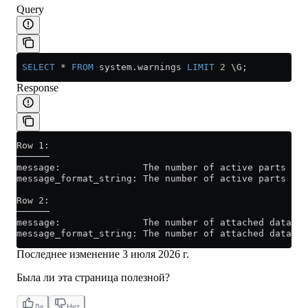
Query
 SELECT
 *
 FROM
 system
.
warnings
 LIMIT
 2
 \G;
Response
Row 1:
──────
message:               The number of active parts is 
message_format_string: The number of active parts is 
Row 2:
──────
message:               The number of attached databas
message_format_string: The number of attached databas
Последнее изменение
3 июля 2026 г.
Была ли эта страница полезной?
Да
Нет