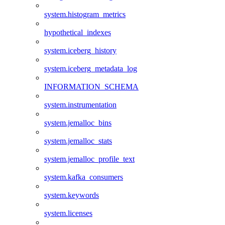
system.histogram_metrics
hypothetical_indexes
system.iceberg_history
system.iceberg_metadata_log
INFORMATION_SCHEMA
system.instrumentation
system.jemalloc_bins
system.jemalloc_stats
system.jemalloc_profile_text
system.kafka_consumers
system.keywords
system.licenses