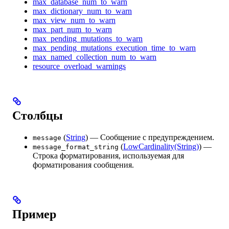
max_database_num_to_warn
max_dictionary_num_to_warn
max_view_num_to_warn
max_part_num_to_warn
max_pending_mutations_to_warn
max_pending_mutations_execution_time_to_warn
max_named_collection_num_to_warn
resource_overload_warnings
Столбцы
(
String
) — Сообщение с предупреждением.
message
(
LowCardinality(String)
) —
message_format_string
Строка форматирования, используемая для
форматирования сообщения.
Пример