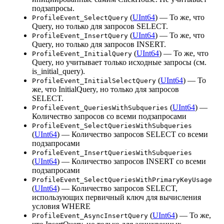
подзапросы.
(
UInt64
) — То же, что
ProfileEvent_SelectQuery
Query, но только для запросов SELECT.
(
UInt64
) — То же, что
ProfileEvent_InsertQuery
Query, но только для запросов INSERT.
(
UInt64
) — То же, что
ProfileEvent_InitialQuery
Query, но учитывает только исходные запросы (см.
is_initial_query).
(
UInt64
) — То
ProfileEvent_InitialSelectQuery
же, что InitialQuery, но только для запросов
SELECT.
(
UInt64
) —
ProfileEvent_QueriesWithSubqueries
Количество запросов со всеми подзапросами
ProfileEvent_SelectQueriesWithSubqueries
(
UInt64
) — Количество запросов SELECT со всеми
подзапросами
ProfileEvent_InsertQueriesWithSubqueries
(
UInt64
) — Количество запросов INSERT со всеми
подзапросами
ProfileEvent_SelectQueriesWithPrimaryKeyUsage
(
UInt64
) — Количество запросов SELECT,
использующих первичный ключ для вычисления
условия WHERE
(
UInt64
) — То же,
ProfileEvent_AsyncInsertQuery