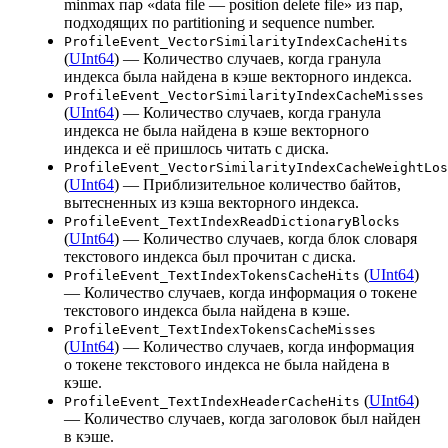
minmax пар «data file — position delete file» из пар,
подходящих по partitioning и sequence number.
ProfileEvent_VectorSimilarityIndexCacheHits
(
UInt64
) — Количество случаев, когда гранула
индекса была найдена в кэше векторного индекса.
ProfileEvent_VectorSimilarityIndexCacheMisses
(
UInt64
) — Количество случаев, когда гранула
индекса не была найдена в кэше векторного
индекса и её пришлось читать с диска.
ProfileEvent_VectorSimilarityIndexCacheWeightLos
(
UInt64
) — Приблизительное количество байтов,
вытесненных из кэша векторного индекса.
ProfileEvent_TextIndexReadDictionaryBlocks
(
UInt64
) — Количество случаев, когда блок словаря
текстового индекса был прочитан с диска.
(
UInt64
)
ProfileEvent_TextIndexTokensCacheHits
— Количество случаев, когда информация о токене
текстового индекса была найдена в кэше.
ProfileEvent_TextIndexTokensCacheMisses
(
UInt64
) — Количество случаев, когда информация
о токене текстового индекса не была найдена в
кэше.
(
UInt64
)
ProfileEvent_TextIndexHeaderCacheHits
— Количество случаев, когда заголовок был найден
в кэше.