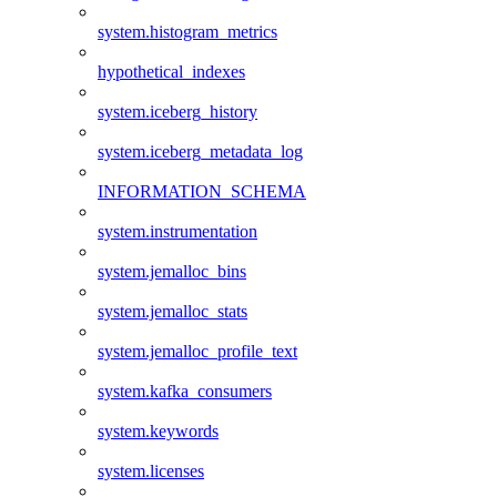
system.histogram_metrics
hypothetical_indexes
system.iceberg_history
system.iceberg_metadata_log
INFORMATION_SCHEMA
system.instrumentation
system.jemalloc_bins
system.jemalloc_stats
system.jemalloc_profile_text
system.kafka_consumers
system.keywords
system.licenses