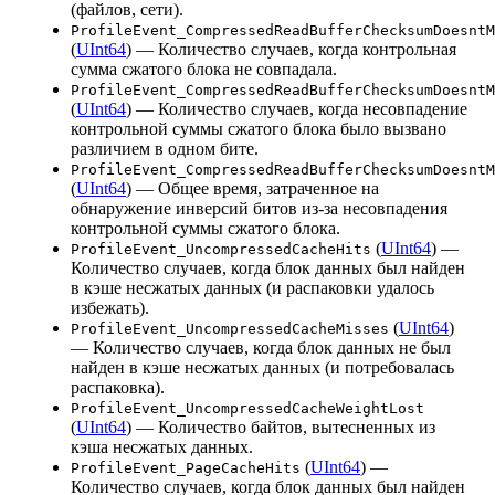
(файлов, сети).
ProfileEvent_CompressedReadBufferChecksumDoesntM
(
UInt64
) — Количество случаев, когда контрольная
сумма сжатого блока не совпадала.
ProfileEvent_CompressedReadBufferChecksumDoesntM
(
UInt64
) — Количество случаев, когда несовпадение
контрольной суммы сжатого блока было вызвано
различием в одном бите.
ProfileEvent_CompressedReadBufferChecksumDoesntM
(
UInt64
) — Общее время, затраченное на
обнаружение инверсий битов из-за несовпадения
контрольной суммы сжатого блока.
(
UInt64
) —
ProfileEvent_UncompressedCacheHits
Количество случаев, когда блок данных был найден
в кэше несжатых данных (и распаковки удалось
избежать).
(
UInt64
)
ProfileEvent_UncompressedCacheMisses
— Количество случаев, когда блок данных не был
найден в кэше несжатых данных (и потребовалась
распаковка).
ProfileEvent_UncompressedCacheWeightLost
(
UInt64
) — Количество байтов, вытесненных из
кэша несжатых данных.
(
UInt64
) —
ProfileEvent_PageCacheHits
Количество случаев, когда блок данных был найден