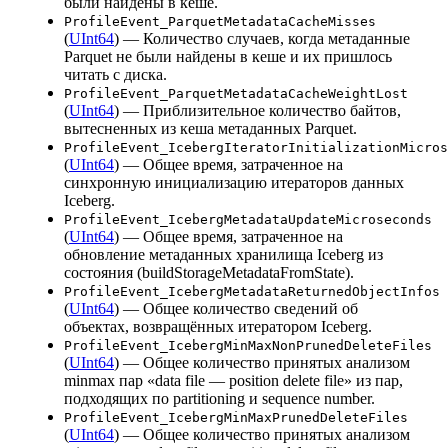
были найдены в кеше.
ProfileEvent_ParquetMetadataCacheMisses
(
UInt64
) — Количество случаев, когда метаданные
Parquet не были найдены в кеше и их пришлось
читать с диска.
ProfileEvent_ParquetMetadataCacheWeightLost
(
UInt64
) — Приблизительное количество байтов,
вытесненных из кеша метаданных Parquet.
ProfileEvent_IcebergIteratorInitializationMicros
(
UInt64
) — Общее время, затраченное на
синхронную инициализацию итераторов данных
Iceberg.
ProfileEvent_IcebergMetadataUpdateMicroseconds
(
UInt64
) — Общее время, затраченное на
обновление метаданных хранилища Iceberg из
состояния (buildStorageMetadataFromState).
ProfileEvent_IcebergMetadataReturnedObjectInfos
(
UInt64
) — Общее количество сведений об
объектах, возвращённых итератором Iceberg.
ProfileEvent_IcebergMinMaxNonPrunedDeleteFiles
(
UInt64
) — Общее количество принятых анализом
minmax пар «data file — position delete file» из пар,
подходящих по partitioning и sequence number.
ProfileEvent_IcebergMinMaxPrunedDeleteFiles
(
UInt64
) — Общее количество принятых анализом