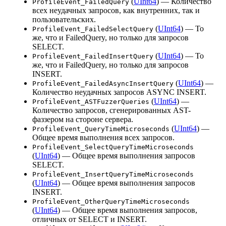
(
UInt64
) — Количество
ProfileEvent_FailedQuery
всех неудачных запросов, как внутренних, так и
пользовательских.
(
UInt64
) — То
ProfileEvent_FailedSelectQuery
же, что и FailedQuery, но только для запросов
SELECT.
(
UInt64
) — То
ProfileEvent_FailedInsertQuery
же, что и FailedQuery, но только для запросов
INSERT.
(
UInt64
) —
ProfileEvent_FailedAsyncInsertQuery
Количество неудачных запросов ASYNC INSERT.
(
UInt64
) —
ProfileEvent_ASTFuzzerQueries
Количество запросов, сгенерированных AST-
фаззером на стороне сервера.
(
UInt64
) —
ProfileEvent_QueryTimeMicroseconds
Общее время выполнения всех запросов.
ProfileEvent_SelectQueryTimeMicroseconds
(
UInt64
) — Общее время выполнения запросов
SELECT.
ProfileEvent_InsertQueryTimeMicroseconds
(
UInt64
) — Общее время выполнения запросов
INSERT.
ProfileEvent_OtherQueryTimeMicroseconds
(
UInt64
) — Общее время выполнения запросов,
отличных от SELECT и INSERT.