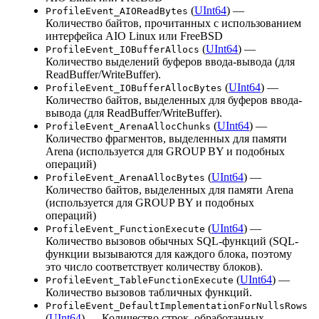
(
UInt64
) —
ProfileEvent_AIOReadBytes
Количество байтов, прочитанных с использованием
интерфейса AIO Linux или FreeBSD
(
UInt64
) —
ProfileEvent_IOBufferAllocs
Количество выделений буферов ввода-вывода (для
ReadBuffer/WriteBuffer).
(
UInt64
) —
ProfileEvent_IOBufferAllocBytes
Количество байтов, выделенных для буферов ввода-
вывода (для ReadBuffer/WriteBuffer).
(
UInt64
) —
ProfileEvent_ArenaAllocChunks
Количество фрагментов, выделенных для памяти
Arena (используется для GROUP BY и подобных
операций)
(
UInt64
) —
ProfileEvent_ArenaAllocBytes
Количество байтов, выделенных для памяти Arena
(используется для GROUP BY и подобных
операций)
(
UInt64
) —
ProfileEvent_FunctionExecute
Количество вызовов обычных SQL-функций (SQL-
функции вызываются для каждого блока, поэтому
это число соответствует количеству блоков).
(
UInt64
) —
ProfileEvent_TableFunctionExecute
Количество вызовов табличных функций.
ProfileEvent_DefaultImplementationForNullsRows
(
UInt64
) — Количество строк, обработанных