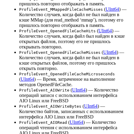
пришлось повторно отображать в память.
(
UInt64
) —
ProfileEvent_MMappedFileCacheMisses
Количество случаев, когда файл не был найден в
кэше MMap (для read_method ‘mmap’), поэтому его
пришлось повторно отображать в память.
(
UInt64
) —
ProfileEvent_OpenedFileCacheHits
Количество случаев, когда файл был найден в кэше
открытых файлов, поэтому его не пришлось
открывать повторно.
(
UInt64
) —
ProfileEvent_OpenedFileCacheMisses
Количество случаев, когда файл не был найден в
кэше открытых файлов, поэтому его пришлось
открыть повторно.
ProfileEvent_OpenedFileCacheMicroseconds
(
UInt64
) — Время, затраченное на выполнение
методов OpenedFileCache.
(
UInt64
) — Количество
ProfileEvent_AIOWrite
операций записи с использованием интерфейса
AIO Linux или FreeBSD
(
UInt64
) —
ProfileEvent_AIOWriteBytes
Количество байтов, записанных с использованием
интерфейса AIO Linux или FreeBSD
(
UInt64
) — Количество
ProfileEvent_AIORead
операций чтения с использованием интерфейса
AIO Linux или FreeBSD