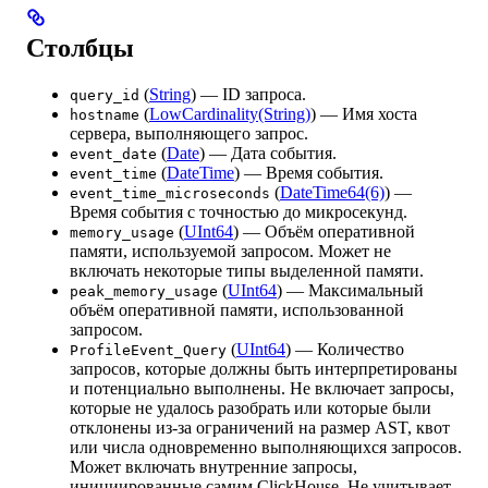
Столбцы
(
String
) — ID запроса.
query_id
(
LowCardinality(String)
) — Имя хоста
hostname
сервера, выполняющего запрос.
(
Date
) — Дата события.
event_date
(
DateTime
) — Время события.
event_time
(
DateTime64(6)
) —
event_time_microseconds
Время события с точностью до микросекунд.
(
UInt64
) — Объём оперативной
memory_usage
памяти, используемой запросом. Может не
включать некоторые типы выделенной памяти.
(
UInt64
) — Максимальный
peak_memory_usage
объём оперативной памяти, использованной
запросом.
(
UInt64
) — Количество
ProfileEvent_Query
запросов, которые должны быть интерпретированы
и потенциально выполнены. Не включает запросы,
которые не удалось разобрать или которые были
отклонены из-за ограничений на размер AST, квот
или числа одновременно выполняющихся запросов.
Может включать внутренние запросы,
инициированные самим ClickHouse. Не учитывает