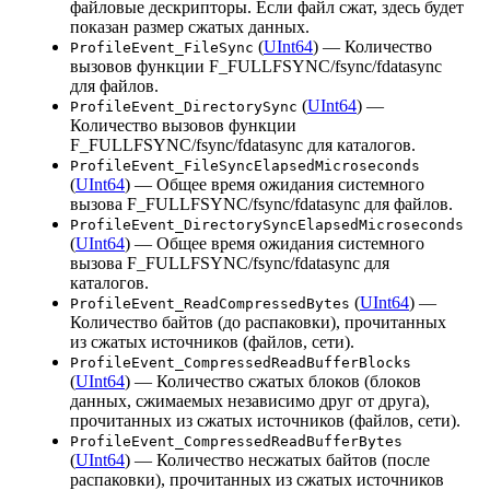
файловые дескрипторы. Если файл сжат, здесь будет
показан размер сжатых данных.
(
UInt64
) — Количество
ProfileEvent_FileSync
вызовов функции F_FULLFSYNC/fsync/fdatasync
для файлов.
(
UInt64
) —
ProfileEvent_DirectorySync
Количество вызовов функции
F_FULLFSYNC/fsync/fdatasync для каталогов.
ProfileEvent_FileSyncElapsedMicroseconds
(
UInt64
) — Общее время ожидания системного
вызова F_FULLFSYNC/fsync/fdatasync для файлов.
ProfileEvent_DirectorySyncElapsedMicroseconds
(
UInt64
) — Общее время ожидания системного
вызова F_FULLFSYNC/fsync/fdatasync для
каталогов.
(
UInt64
) —
ProfileEvent_ReadCompressedBytes
Количество байтов (до распаковки), прочитанных
из сжатых источников (файлов, сети).
ProfileEvent_CompressedReadBufferBlocks
(
UInt64
) — Количество сжатых блоков (блоков
данных, сжимаемых независимо друг от друга),
прочитанных из сжатых источников (файлов, сети).
ProfileEvent_CompressedReadBufferBytes
(
UInt64
) — Количество несжатых байтов (после
распаковки), прочитанных из сжатых источников