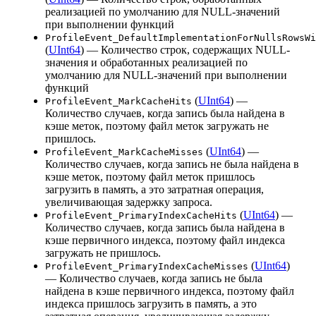
реализацией по умолчанию для NULL-значений
при выполнении функций
ProfileEvent_DefaultImplementationForNullsRowsWi
(
UInt64
) — Количество строк, содержащих NULL-
значения и обработанных реализацией по
умолчанию для NULL-значений при выполнении
функций
(
UInt64
) —
ProfileEvent_MarkCacheHits
Количество случаев, когда запись была найдена в
кэше меток, поэтому файл меток загружать не
пришлось.
(
UInt64
) —
ProfileEvent_MarkCacheMisses
Количество случаев, когда запись не была найдена в
кэше меток, поэтому файл меток пришлось
загрузить в память, а это затратная операция,
увеличивающая задержку запроса.
(
UInt64
) —
ProfileEvent_PrimaryIndexCacheHits
Количество случаев, когда запись была найдена в
кэше первичного индекса, поэтому файл индекса
загружать не пришлось.
(
UInt64
)
ProfileEvent_PrimaryIndexCacheMisses
— Количество случаев, когда запись не была
найдена в кэше первичного индекса, поэтому файл
индекса пришлось загрузить в память, а это