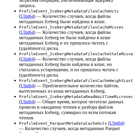
затратная операция, увеличивающая задержку
запроса.
ProfileEvent_IcebergMetadataFilesCacheHits
(
UInt64
) — Количество случаев, когда файлы
метаданных Iceberg были найдены в кеше.
ProfileEvent_IcebergMetadataFilesCacheMisses
(
UInt64
) — Количество случаев, когда файлы
метаданных Iceberg не были найдены в кеше
метаданных Iceberg и их пришлось читать с
(удалённого) диска.
ProfileEvent_IcebergMetadataFilesCacheStaleMisse
(
UInt64
) — Количество случаев, когда файлы
метаданных Iceberg были найдены в кеше, но
считались устаревшими, и их пришлось читать с
(удалённого) диска.
ProfileEvent_IcebergMetadataFilesCacheWeightLost
(
UInt64
) — Приблизительное количество байтов,
вытесненных из кеша метаданных Iceberg.
ProfileEvent_IcebergMetadataReadWaitTimeMicrosec
(
UInt64
) — Общее время, которое читатели данных
провели в ожидании чтения и разбора файлов
метаданных Iceberg, суммарно по всем потокам
чтения.
(
UInt64
)
ProfileEvent_ParquetMetadataCacheHits
— Количество случаев, когда метаданные Parquet