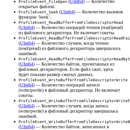
(
UInt64
) — Количество
ProfileEvent_FileOpen
открытых файлов.
(
UInt64
) — Количество вызовов
ProfileEvent_Seek
функции ‘lseek’.
ProfileEvent_ReadBufferFromFileDescriptorRead
(
UInt64
) — Количество операций чтения (read/pread)
из файлового дескриптора. Не включает сокеты.
ProfileEvent_ReadBufferFromFileDescriptorReadFai
(
UInt64
) — Количество случаев, когда чтение
(read/pread) из файлового дескриптора завершалось
ошибкой.
ProfileEvent_ReadBufferFromFileDescriptorReadByt
(
UInt64
) — Количество байтов, прочитанных из
файловых дескрипторов. Если файл сжат, здесь
будет показан размер сжатых данных.
ProfileEvent_WriteBufferFromFileDescriptorWrite
(
UInt64
) — Количество операций записи
(write/pwrite) в файловый дескриптор. Не включает
сокеты.
ProfileEvent_WriteBufferFromFileDescriptorWriteF
(
UInt64
) — Количество случаев, когда запись
(write/pwrite) в файловый дескриптор завершалась
ошибкой.
ProfileEvent_WriteBufferFromFileDescriptorWriteB
(
UInt64
) — Количество байтов, записанных в