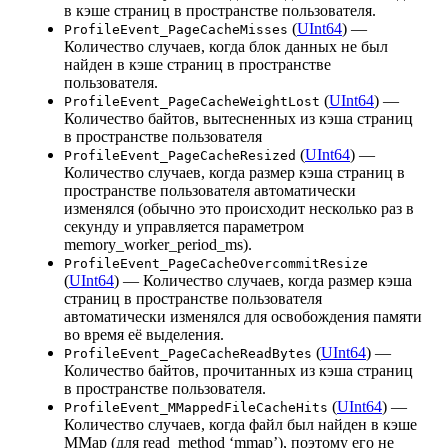
в кэше страниц в пространстве пользователя.
(
UInt64
) —
ProfileEvent_PageCacheMisses
Количество случаев, когда блок данных не был
найден в кэше страниц в пространстве
пользователя.
(
UInt64
) —
ProfileEvent_PageCacheWeightLost
Количество байтов, вытесненных из кэша страниц
в пространстве пользователя
(
UInt64
) —
ProfileEvent_PageCacheResized
Количество случаев, когда размер кэша страниц в
пространстве пользователя автоматически
изменялся (обычно это происходит несколько раз в
секунду и управляется параметром
memory_worker_period_ms).
ProfileEvent_PageCacheOvercommitResize
(
UInt64
) — Количество случаев, когда размер кэша
страниц в пространстве пользователя
автоматически изменялся для освобождения памяти
во время её выделения.
(
UInt64
) —
ProfileEvent_PageCacheReadBytes
Количество байтов, прочитанных из кэша страниц
в пространстве пользователя.
(
UInt64
) —
ProfileEvent_MMappedFileCacheHits
Количество случаев, когда файл был найден в кэше
MMap (для read_method ‘mmap’), поэтому его не