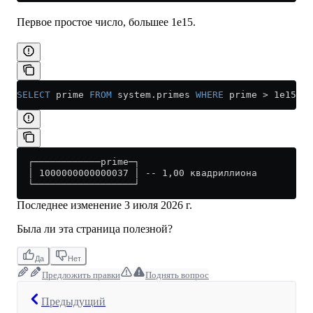
Первое простое число, большее 1e15.
SELECT
 prime 
FROM
 system
.
primes
 WHERE
 prime 
>
 1e15 
LI
  ┌────────────prime─┐
  │ 1000000000000037 │ -- 1,00 квадриллиона
  └──────────────────┘
Последнее изменение
3 июля 2026 г.
Была ли эта страница полезной?
Да
Нет
Предложить правки
Поднять вопрос
Предыдущий