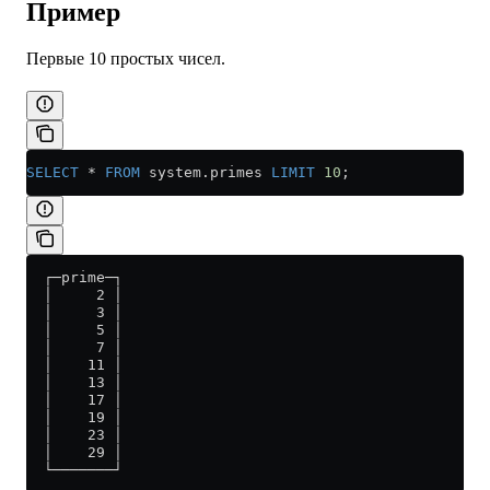
Пример
Первые 10 простых чисел.
SELECT
 *
 FROM
 system
.
primes
 LIMIT
 10
;
  ┌─prime─┐
  │     2 │
  │     3 │
  │     5 │
  │     7 │
  │    11 │
  │    13 │
  │    17 │
  │    19 │
  │    23 │
  │    29 │
  └───────┘