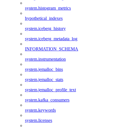
system.histogram_metrics
hypothetical_indexes
system.iceberg_history
system.iceberg_metadata_log
INFORMATION_SCHEMA
system.instrumentation
system.jemalloc_bins
system.jemalloc_stats
system.jemalloc_profile_text
system.kafka_consumers
system.keywords
system.licenses