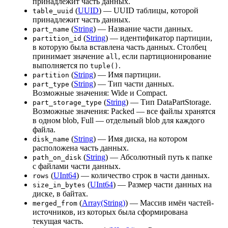
принадлежит часть данных.
(
UUID
) — UUID таблицы, которой
table_uuid
принадлежит часть данных.
(
String
) — Название части данных.
part_name
(
String
) — идентификатор партиции,
partition_id
в которую была вставлена часть данных. Столбец
принимает значение
, если партиционирование
all
выполняется по
.
tuple()
(
String
) — Имя партиции.
partition
(
String
) — Тип части данных.
part_type
Возможные значения: Wide и Compact.
(
String
) — Тип DataPartStorage.
part_storage_type
Возможные значения: Packed — все файлы хранятся
в одном blob, Full — отдельный blob для каждого
файла.
(
String
) — Имя диска, на котором
disk_name
расположена часть данных.
(
String
) — Абсолютный путь к папке
path_on_disk
с файлами части данных.
(
UInt64
) — количество строк в части данных.
rows
(
UInt64
) — Размер части данных на
size_in_bytes
диске, в байтах.
(
Array(String)
) — Массив имён частей-
merged_from
источников, из которых была сформирована
текущая часть.