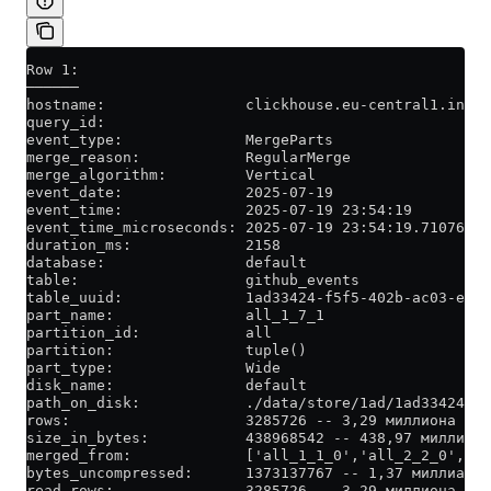
Row 1:
──────
hostname:                clickhouse.eu-central1.inter
query_id:
event_type:              MergeParts
merge_reason:            RegularMerge
merge_algorithm:         Vertical
event_date:              2025-07-19
event_time:              2025-07-19 23:54:19
event_time_microseconds: 2025-07-19 23:54:19.710761
duration_ms:             2158
database:                default
table:                   github_events
table_uuid:              1ad33424-f5f5-402b-ac03-ec82
part_name:               all_1_7_1
partition_id:            all
partition:               tuple()
part_type:               Wide
disk_name:               default
path_on_disk:            ./data/store/1ad/1ad33424-f5
rows:                    3285726 -- 3,29 миллиона
size_in_bytes:           438968542 -- 438,97 миллиона
merged_from:             ['all_1_1_0','all_2_2_0','al
bytes_uncompressed:      1373137767 -- 1,37 миллиарда
read_rows:               3285726 -- 3,29 миллиона