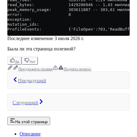
read_bytes:              1429206946 -- 1,43 миллиарда
peak_memory_usage:       303611887 -- 303,61 миллиона
error:                   0
exception:
mutation_ids:
ProfileEvents:           {'FileOpen':703,'ReadBufferF
Последнее изменение
3 июля 2026 г.
Была ли эта страница полезной?
Да
Нет
Предложить правки
Поднять вопрос
Предыдущий
Следующий
На этой странице
Описание