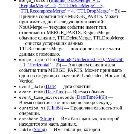
(
Enum8(‘NotAMerge’ = 1,
merge_reason
‘RegularMerge’ = 2, ‘TTLDeleteMerge’ = 3,
‘TTLRecompressMerge’ = 4, ‘TTLDropMerge’ = 5)
) —
Причина события типа MERGE_PARTS. Может
принимать одно из следующих значений:
NotAMerge — текущее событие имеет тип,
отличный от MERGE_PARTS, RegularMerge —
обычное слияние, TTLDeleteMerge, TTLDropMerge
— очистка устаревших данных.
TTLRecompressMerge — повторное сжатие части
данных с помощью.
(
Enum8(‘Undecided’ = 0, ‘Vertical’
merge_algorithm
= 1, ‘Horizontal’ = 2)
) — Алгоритм слияния для
события типа MERGE_PARTS. Может принимать
одно из следующих значений: Undecided, Horizontal,
Vertical
(
Date
) — дата события.
event_date
(
DateTime
) — Время события.
event_time
(
DateTime64(6)
) —
event_time_microseconds
Время события с точностью до микросекунд.
(
UInt64
) — Продолжительность этой
duration_ms
операции.
(
String
) — Имя базы данных, в которой
database
находится эта часть данных.
(
String
) — Имя таблицы, которой
table