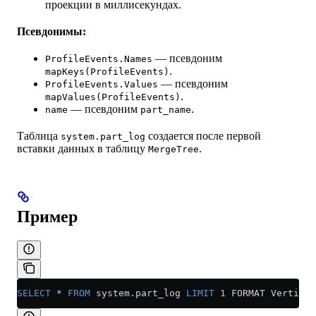
проекции в миллисекундах.
Псевдонимы:
— псевдоним
ProfileEvents.Names
.
mapKeys(ProfileEvents)
— псевдоним
ProfileEvents.Values
.
mapValues(ProfileEvents)
— псевдоним
.
name
part_name
Таблица
создается после первой
system.part_log
вставки данных в таблицу
.
MergeTree
Пример
SELECT
 *
 FROM
 system
.
part_log
 LIMIT
 1
 FORMAT Vertical