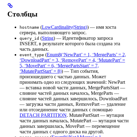
Столбцы
(
LowCardinality(String)
) — имя хоста
hostname
сервера, выполняющего запрос.
(
String
) — Идентификатор запроса
query_id
INSERT, в результате которого была создана эта
часть данных.
(
Enum8(‘NewPart’ = 1, ‘MergeParts’ = 2,
event_type
‘DownloadPart’ = 3, ‘RemovePart’ = 4, ‘MutatePart’ =
5, ‘MovePart’ = 6, ‘MergePartsStart’ = 7,
‘MutatePartStart’ = 8)
) — Тип события,
произошедшего с частью данных. Может
принимать одно из следующих значений: NewPart
— вставка новой части данных, MergePartsStart —
слияние частей данных началось, MergeParts —
слияние частей данных завершилось, DownloadPart
— загрузка части данных, RemovePart — удаление
или отсоединение части данных с помощью
DETACH PARTITION
. MutatePartStart — мутация
части данных началась, MutatePart — мутация части
данных завершилась, MovePart — перемещение
части данных с одного диска на другой.