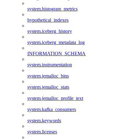
system.histogram_metrics
hypothetical_indexes
system.iceberg_history
system.iceberg_metadata_log
INFORMATION_SCHEMA
system.instrumentation
system.jemalloc_bins
system.jemalloc_stats
system.jemalloc_profile_text
system.kafka_consumers
system.keywords
system.licenses