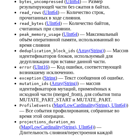
(
UInt64
) — Размер
bytes_uncompressed
результирующей части без сжатия в байтах.
(
UInt64
) — Количество строк,
read_rows
прочитанных в ходе слияния.
(
UInt64
) — Количество байтов,
read_bytes
считанных при слиянии.
(
UInt64
) — Максимальный
peak_memory_usage
объём оперативной памяти, использованный во
время слияния
(
Array(String)
) — Массив
deduplication_block_ids
идентификаторов блоков, используемый для
дедупликации при вставке данной части.
(
UInt16
) — Код ошибки, соответствующей
error
возникшему исключению.
(
String
) — Текст сообщения об ошибке.
exception
(
Array(String)
) — массив
mutation_ids
идентификаторов мутаций, применённых к
исходной части (merged_from), для события типа
MUTATE_PART_START и MUTATE_PART.
(
Map(LowCardinality(String), UInt64)
)
ProfileEvents
— Все события профилирования, собранные во
время этой операции.
projections_duration_ms
(
Map(LowCardinality(String), UInt64)
) —
Длительность слияния/перестроения каждой