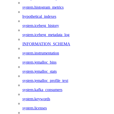
system.histogram_metrics
hypothetical_indexes
system.iceberg_history
system.iceberg_metadata_log
INFORMATION_SCHEMA
system.instrumentation
system.jemalloc_bins
system.jemalloc_stats
system.jemalloc_profile_text
system.kafka_consumers
system.keywords
system.licenses