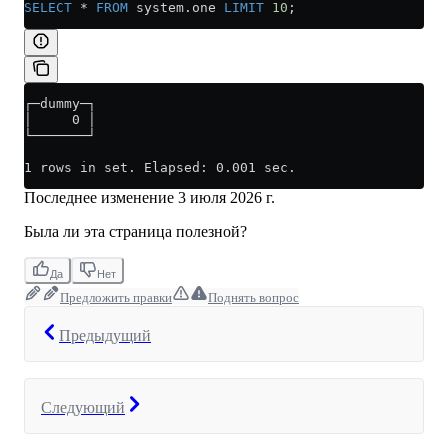
SELECT
 *
 FROM
 system
.
one
 LIMIT
 10
;
┌─dummy─┐
│     0 │
└───────┘
1 rows in set. Elapsed: 0.001 sec.
Последнее изменение
3 июля 2026 г.
Была ли эта страница полезной?
Да
Нет
Предложить правки
Поднять вопрос
Предыдущий
Следующий