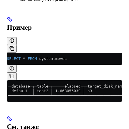
Пример
SELECT
 *
 FROM
 system
.
moves
┌─database─┬─table─┬─────elapsed─┬─target_disk_name─┬
│ default  │ test2 │ 1.668056039 │ s3               │
└──────────┴───────┴─────────────┴──────────────────┴
См. также