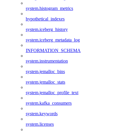
system.histogram_metrics
hypothetical_indexes
system.iceberg_history
system.iceberg_metadata_log
INFORMATION_SCHEMA
system.instrumentation
system.jemalloc_bins
system.jemalloc_stats
system.jemalloc_profile_text
system.kafka_consumers
system.keywords
system.licenses