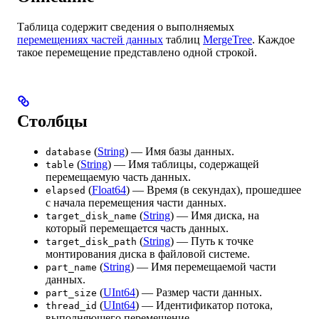
Таблица содержит сведения о выполняемых
перемещениях частей данных
таблиц
MergeTree
. Каждое
такое перемещение представлено одной строкой.
Столбцы
(
String
) — Имя базы данных.
database
(
String
) — Имя таблицы, содержащей
table
перемещаемую часть данных.
(
Float64
) — Время (в секундах), прошедшее
elapsed
с начала перемещения части данных.
(
String
) — Имя диска, на
target_disk_name
который перемещается часть данных.
(
String
) — Путь к точке
target_disk_path
монтирования диска в файловой системе.
(
String
) — Имя перемещаемой части
part_name
данных.
(
UInt64
) — Размер части данных.
part_size
(
UInt64
) — Идентификатор потока,
thread_id
выполняющего перемещение.