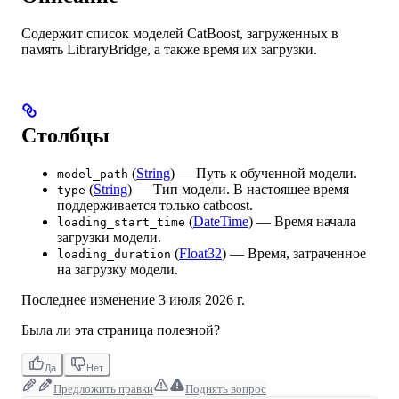
Содержит список моделей CatBoost, загруженных в
память LibraryBridge, а также время их загрузки.
Столбцы
(
String
) — Путь к обученной модели.
model_path
(
String
) — Тип модели. В настоящее время
type
поддерживается только catboost.
(
DateTime
) — Время начала
loading_start_time
загрузки модели.
(
Float32
) — Время, затраченное
loading_duration
на загрузку модели.
Последнее изменение
3 июля 2026 г.
Была ли эта страница полезной?
Да
Нет
Предложить правки
Поднять вопрос