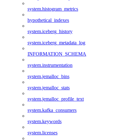
system.histogram_metrics
hypothetical_indexes
system.iceberg_history
system.iceberg_metadata_log
INFORMATION_SCHEMA
system.instrumentation
system.jemalloc_bins
system.jemalloc_stats
system.jemalloc_profile_text
system.kafka_consumers
system.keywords
system.licenses