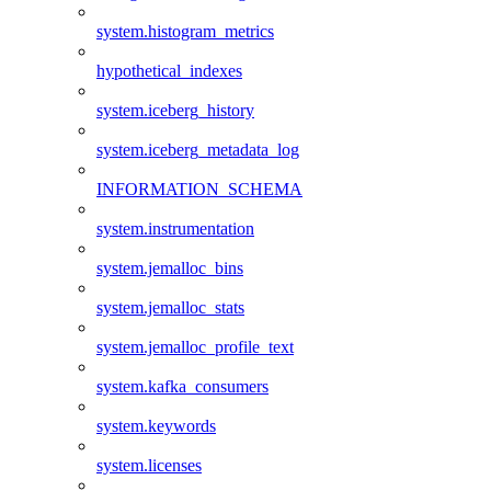
system.histogram_metrics
hypothetical_indexes
system.iceberg_history
system.iceberg_metadata_log
INFORMATION_SCHEMA
system.instrumentation
system.jemalloc_bins
system.jemalloc_stats
system.jemalloc_profile_text
system.kafka_consumers
system.keywords
system.licenses