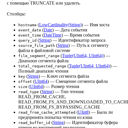
с помощью TRUNCATE или удалить.
Столбцы:
(
LowCardinality(String)
) — Имя хоста
hostname
(
Date
) — Дата события
event_date
(
DateTime
) — Время события
event_time
(
String
) — Идентификатор запроса
query_id
(
String
) — Путь к сегменту
source_file_path
файла в файловой системе
(
Tuple(UInt64, UInt64)
) —
file_segment_range
Диапазон сегмента файла
(
Tuple(UInt64, UInt64)
) —
total_requested_range
Полный диапазон чтения
(
String
) — Ключ сегмента файла
key
(
UInt64
) — Смещение сегмента файла
offset
(
UInt64
) — Размер чтения
size
(
String
) — Тип чтения:
read_type
READ_FROM_CACHE,
READ_FROM_FS_AND_DOWNLOADED_TO_CACHE
READ_FROM_FS_BYPASSING_CACHE
(
UInt8
) — Была ли
read_from_cache_attempted
предпринята попытка чтения из кэша
(
String
) — Идентификатор буфера
read_buffer_id
чтения во внутренней реализации