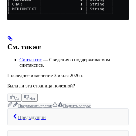
│ CHAR       │                1 │ String   │
│ MEDIUMTEXT │                1 │ String   │
└────────────┴──────────────────┴──────────┘
См. также
Синтаксис
— Сведения о поддерживаемом
синтаксисе.
Последнее изменение
3 июля 2026 г.
Была ли эта страница полезной?
Да
Нет
Предложить правки
Поднять вопрос
Предыдущий