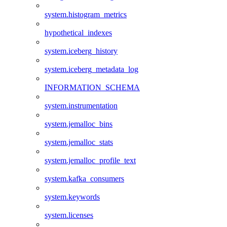
system.histogram_metrics
hypothetical_indexes
system.iceberg_history
system.iceberg_metadata_log
INFORMATION_SCHEMA
system.instrumentation
system.jemalloc_bins
system.jemalloc_stats
system.jemalloc_profile_text
system.kafka_consumers
system.keywords
system.licenses