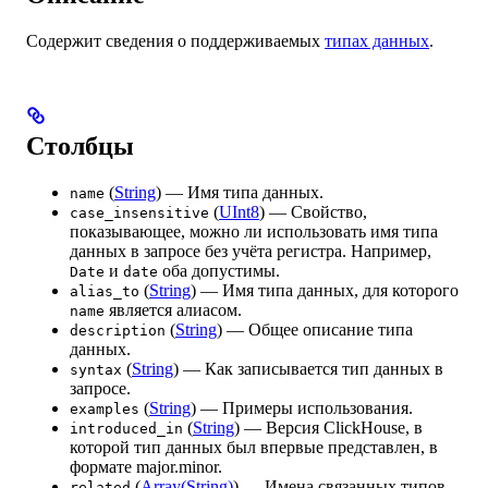
Содержит сведения о поддерживаемых
типах данных
.
Столбцы
(
String
) — Имя типа данных.
name
(
UInt8
) — Свойство,
case_insensitive
показывающее, можно ли использовать имя типа
данных в запросе без учёта регистра. Например,
и
оба допустимы.
Date
date
(
String
) — Имя типа данных, для которого
alias_to
является алиасом.
name
(
String
) — Общее описание типа
description
данных.
(
String
) — Как записывается тип данных в
syntax
запросе.
(
String
) — Примеры использования.
examples
(
String
) — Версия ClickHouse, в
introduced_in
которой тип данных был впервые представлен, в
формате major.minor.
(
Array(String)
) — Имена связанных типов
related