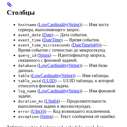
Столбцы
(
LowCardinality(String)
) — Имя хоста
hostname
сервера, выполняющего запрос.
(
Date
) — Дата события.
event_date
(
DateTime
) — Время события.
event_time
(
DateTime64(6)
) —
event_time_microseconds
Время события с точностью до микросекунд.
(
String
) — Идентификатор запроса,
query_id
связанного с фоновой задачей.
(
LowCardinality(String)
) — Имя базы
database
данных.
(
LowCardinality(String)
) — Имя таблицы.
table
(
UUID
) — UUID таблицы, к которой
table_uuid
относится фоновая задача.
(
LowCardinality(String)
) — Имя фоновой
log_name
задачи.
(
UInt64
) — Продолжительность
duration_ms
выполнения задачи в миллисекундах.
(
UInt16
) — Код возникшего исключения.
error
(
String
) — Текст сообщения об ошибке.
exception