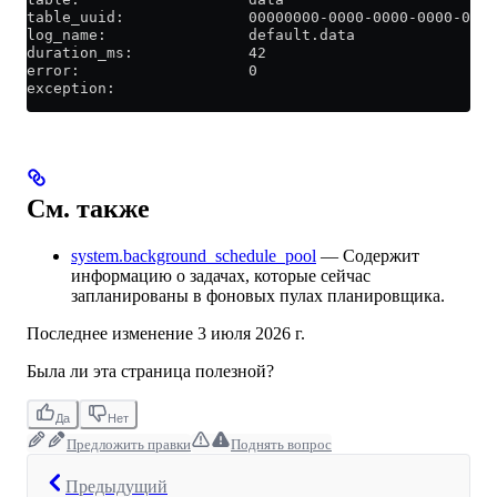
table_uuid:              00000000-0000-0000-0000-0000
log_name:                default.data
duration_ms:             42
error:                   0
exception:
См. также
system.background_schedule_pool
— Содержит
информацию о задачах, которые сейчас
запланированы в фоновых пулах планировщика.
Последнее изменение
3 июля 2026 г.
Была ли эта страница полезной?
Да
Нет
Предложить правки
Поднять вопрос
Предыдущий