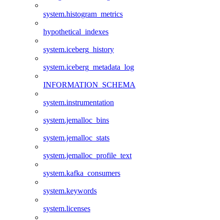
system.histogram_metrics
hypothetical_indexes
system.iceberg_history
system.iceberg_metadata_log
INFORMATION_SCHEMA
system.instrumentation
system.jemalloc_bins
system.jemalloc_stats
system.jemalloc_profile_text
system.kafka_consumers
system.keywords
system.licenses