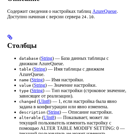
Содержит сведения о настройках таблиц
AzureQueue
.
Доступно начиная с версии сервера
.
24.10
Столбцы
(
String
) — База данных таблицы с
database
движком AzureQueue.
(
String
) — Имя таблицы с движком
table
AzureQueue.
(
String
) — Имя настройки.
name
(
String
) — Значение настройки.
value
(
String
) — Тип настройки (строковое значение,
type
зависящее от реализации).
(
UInt8
) — 1, если настройка была явно
changed
задана в конфигурации или явно изменена.
(
String
) — Описание настройки.
description
(
UInt8
) — Показывает, может ли
alterable
текущий пользователь изменить настройку с
помощью ALTER TABLE MODIFY SETTING: 0 —
текущий пользователь не может изменить