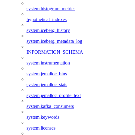
system.histogram_metrics
hypothetical_indexes
system.iceberg_history
system.iceberg_metadata_log
INFORMATION_SCHEMA
system.instrumentation
system.jemalloc_bins
system.jemalloc_stats
system.jemalloc_profile_text
system.kafka_consumers
system.keywords
system.licenses