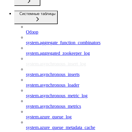
Системные таблицы
Обзор
system.aggregate_function_combinators
system.aggregated_zookeeper_log
system.asynchronous_insert_log
system.asynchronous_inserts
system.asynchronous_loader
system.asynchronous_metric_log
system.asynchronous_metrics
system.azure_queue_log
system.azure_queue_metadata_cache