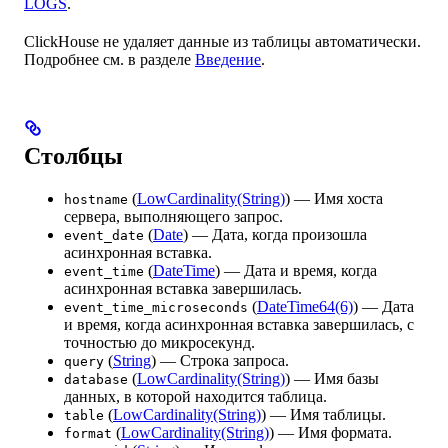
LOGS
.
ClickHouse не удаляет данные из таблицы автоматически.
Подробнее см. в разделе
Введение
.
Столбцы
(
LowCardinality(String)
) — Имя хоста
hostname
сервера, выполняющего запрос.
(
Date
) — Дата, когда произошла
event_date
асинхронная вставка.
(
DateTime
) — Дата и время, когда
event_time
асинхронная вставка завершилась.
(
DateTime64(6)
) — Дата
event_time_microseconds
и время, когда асинхронная вставка завершилась, с
точностью до микросекунд.
(
String
) — Строка запроса.
query
(
LowCardinality(String)
) — Имя базы
database
данных, в которой находится таблица.
(
LowCardinality(String)
) — Имя таблицы.
table
(
LowCardinality(String)
) — Имя формата.
format