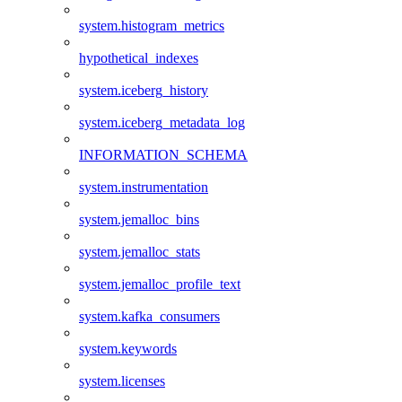
system.histogram_metrics
hypothetical_indexes
system.iceberg_history
system.iceberg_metadata_log
INFORMATION_SCHEMA
system.instrumentation
system.jemalloc_bins
system.jemalloc_stats
system.jemalloc_profile_text
system.kafka_consumers
system.keywords
system.licenses