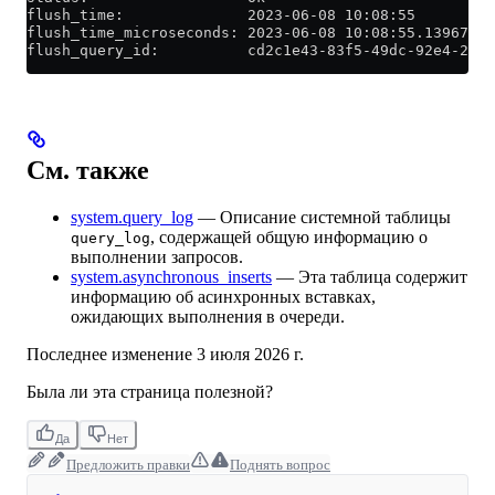
flush_time:              2023-06-08 10:08:55
flush_time_microseconds: 2023-06-08 10:08:55.139676
flush_query_id:          cd2c1e43-83f5-49dc-92e4-2fbc
См. также
system.query_log
— Описание системной таблицы
, содержащей общую информацию о
query_log
выполнении запросов.
system.asynchronous_inserts
— Эта таблица содержит
информацию об асинхронных вставках,
ожидающих выполнения в очереди.
Последнее изменение
3 июля 2026 г.
Была ли эта страница полезной?
Да
Нет
Предложить правки
Поднять вопрос