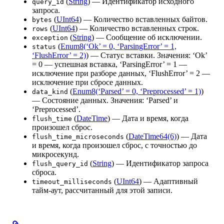
(
String
) — Идентификатор исходного
query_id
запроса.
(
UInt64
) — Количество вставленных байтов.
bytes
(
UInt64
) — Количество вставленных строк.
rows
(
String
) — Сообщение об исключении.
exception
(
Enum8(‘Ok’ = 0, ‘ParsingError’ = 1,
status
‘FlushError’ = 2)
) — Статус вставки. Значения: ‘Ok’
= 0 — успешная вставка, ‘ParsingError’ = 1 —
исключение при разборе данных, ‘FlushError’ = 2 —
исключение при сбросе данных.
(
Enum8(‘Parsed’ = 0, ‘Preprocessed’ = 1)
)
data_kind
— Состояние данных. Значения: ‘Parsed’ и
‘Preprocessed’.
(
DateTime
) — Дата и время, когда
flush_time
произошел сброс.
(
DateTime64(6)
) — Дата
flush_time_microseconds
и время, когда произошел сброс, с точностью до
микросекунд.
(
String
) — Идентификатор запроса
flush_query_id
сброса.
(
UInt64
) — Адаптивный
timeout_milliseconds
тайм-аут, рассчитанный для этой записи.