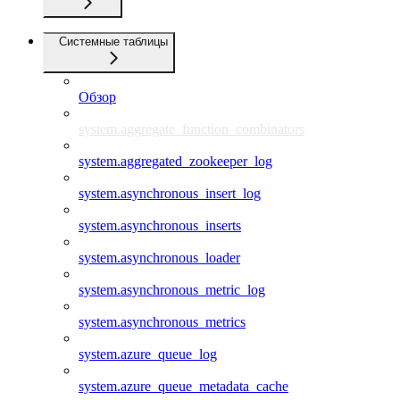
Системные таблицы
Обзор
system.aggregate_function_combinators
system.aggregated_zookeeper_log
system.asynchronous_insert_log
system.asynchronous_inserts
system.asynchronous_loader
system.asynchronous_metric_log
system.asynchronous_metrics
system.azure_queue_log
system.azure_queue_metadata_cache