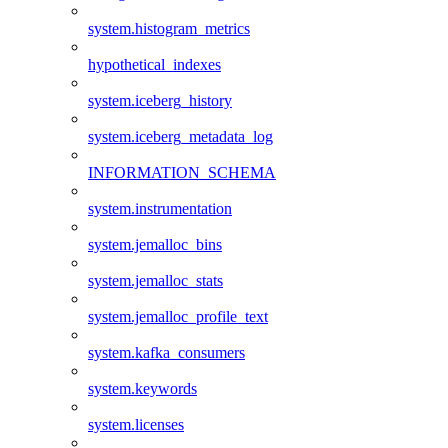
system.histogram_metrics
hypothetical_indexes
system.iceberg_history
system.iceberg_metadata_log
INFORMATION_SCHEMA
system.instrumentation
system.jemalloc_bins
system.jemalloc_stats
system.jemalloc_profile_text
system.kafka_consumers
system.keywords
system.licenses