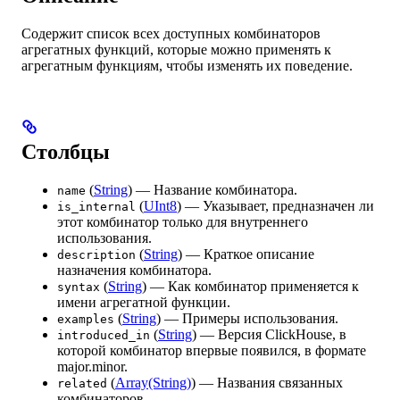
Содержит список всех доступных комбинаторов
агрегатных функций, которые можно применять к
агрегатным функциям, чтобы изменять их поведение.
Столбцы
(
String
) — Название комбинатора.
name
(
UInt8
) — Указывает, предназначен ли
is_internal
этот комбинатор только для внутреннего
использования.
(
String
) — Краткое описание
description
назначения комбинатора.
(
String
) — Как комбинатор применяется к
syntax
имени агрегатной функции.
(
String
) — Примеры использования.
examples
(
String
) — Версия ClickHouse, в
introduced_in
которой комбинатор впервые появился, в формате
major.minor.
(
Array(String)
) — Названия связанных
related
комбинаторов.