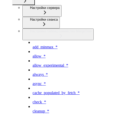
Настройки сервера
Настройки сеанса
Настройки таблиц семейства MergeTree
add_minmax_*
allow_*
allow_experimental_*
always_*
async_*
cache_populated_by_fetch_*
check_*
cleanup_*