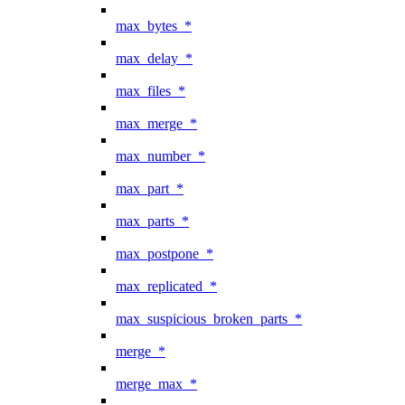
max_bytes_*
max_delay_*
max_files_*
max_merge_*
max_number_*
max_part_*
max_parts_*
max_postpone_*
max_replicated_*
max_suspicious_broken_parts_*
merge_*
merge_max_*