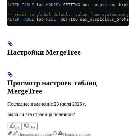
ALTER
 TABLE
 tab 
MODIFY
 SETTING max_suspicious_broken_
-- reset to global default (value from system.merge_t
ALTER
 TABLE
 tab 
RESET
 SETTING max_suspicious_broken_p
Настройки MergeTree
Просмотр настроек таблиц
MergeTree
Последнее изменение
23 июля 2026 г.
Была ли эта страница полезной?
Да
Нет
Предложить правки
Поднять вопрос