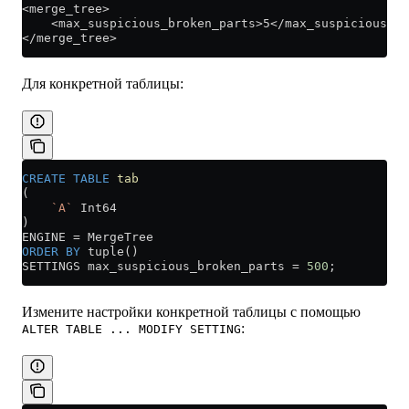
<merge_tree>
    <max_suspicious_broken_parts>5</max_suspicious_br
</merge_tree>
Для конкретной таблицы:
CREATE
 TABLE
 tab
(
    `A`
 Int64
)
ENGINE 
=
 MergeTree
ORDER BY
 tuple()
SETTINGS max_suspicious_broken_parts 
=
 500
;
Измените настройки конкретной таблицы с помощью
:
ALTER TABLE ... MODIFY SETTING