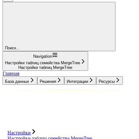
Поиск...
Navigation
Настройки таблиц семейства MergeTree
Настройки таблиц MergeTree
Главная
База данных
Решения
Интеграции
Ресурсы
База данных
Решения
Интеграции
Ресурсы
Настройки
Настройки таблиц семейства MergeTree