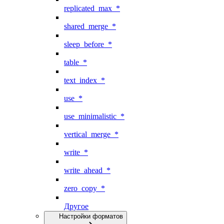
replicated_max_*
shared_merge_*
sleep_before_*
table_*
text_index_*
use_*
use_minimalistic_*
vertical_merge_*
write_*
write_ahead_*
zero_copy_*
Другое
Настройки форматов