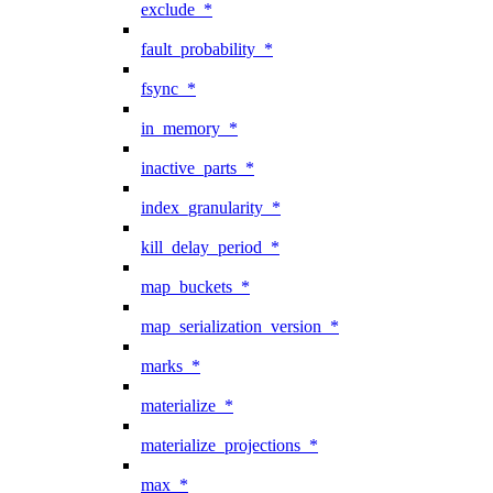
exclude_*
fault_probability_*
fsync_*
in_memory_*
inactive_parts_*
index_granularity_*
kill_delay_period_*
map_buckets_*
map_serialization_version_*
marks_*
materialize_*
materialize_projections_*
max_*