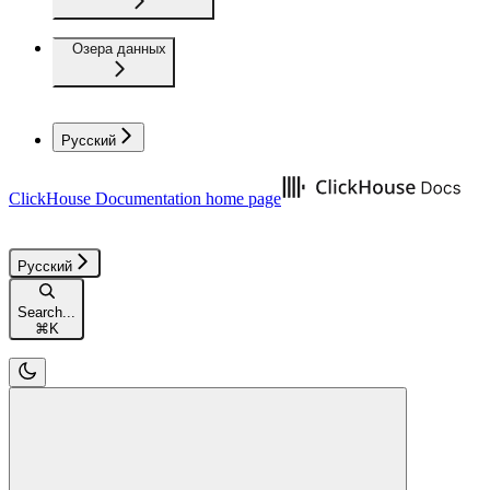
Озера данных
Русский
ClickHouse Documentation
home page
Русский
Search...
⌘
K