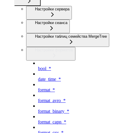
Настройки сервера
Настройки сеанса
Настройки таблиц семейства MergeTree
Настройки форматов
bool_*
date_time_*
format_*
format_avro_*
format_binary_*
format_capn_*
format_csv_*