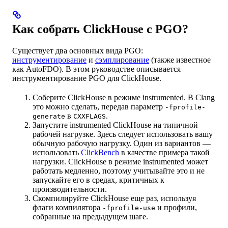
Как собрать ClickHouse с PGO?
Существует два основных вида PGO:
инструментирование
и
сэмплирование
(также известное
как AutoFDO). В этом руководстве описывается
инструментирование PGO для ClickHouse.
Соберите ClickHouse в режиме instrumented. В Clang
это можно сделать, передав параметр
-fprofile-
в
.
generate
CXXFLAGS
Запустите instrumented ClickHouse на типичной
рабочей нагрузке. Здесь следует использовать вашу
обычную рабочую нагрузку. Один из вариантов —
использовать
ClickBench
в качестве примера такой
нагрузки. ClickHouse в режиме instrumented может
работать медленно, поэтому учитывайте это и не
запускайте его в средах, критичных к
производительности.
Скомпилируйте ClickHouse еще раз, используя
флаги компилятора
и профили,
-fprofile-use
собранные на предыдущем шаге.