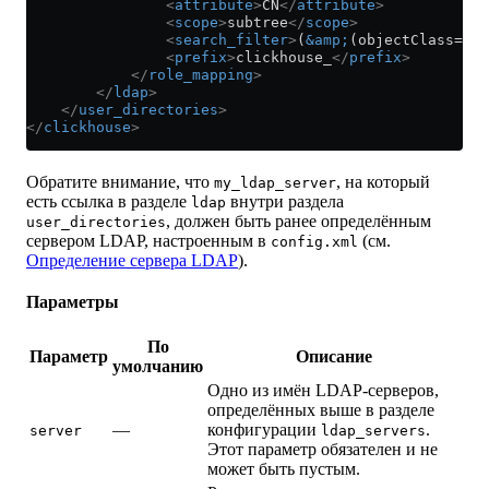
                <
attribute
>
CN
</
attribute
>
                <
scope
>
subtree
</
scope
>
                <
search_filter
>
(
&amp;
(objectClass=gro
                <
prefix
>
clickhouse_
</
prefix
>
            </
role_mapping
>
        </
ldap
>
    </
user_directories
>
</
clickhouse
>
Обратите внимание, что
, на который
my_ldap_server
есть ссылка в разделе
внутри раздела
ldap
, должен быть ранее определённым
user_directories
сервером LDAP, настроенным в
(см.
config.xml
Определение сервера LDAP
).
Параметры
По
Параметр
Описание
умолчанию
Одно из имён LDAP-серверов,
определённых выше в разделе
—
конфигурации
.
server
ldap_servers
Этот параметр обязателен и не
может быть пустым.