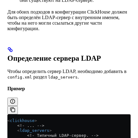
они существуют на LDAP-сервере.
Для обоих подходов в конфигурации ClickHouse должен
быть определён LDAP-сервер с внутренним именем,
чтобы на него могли ссылаться другие части
конфигурации.
Определение сервера LDAP
Чтобы определить сервер LDAP, необходимо добавить в
раздел
.
config.xml
ldap_servers
Пример
<
clickhouse
>
    <!- ... -->
    <
ldap_servers
>
        <!- Типичный LDAP-сервер. -->