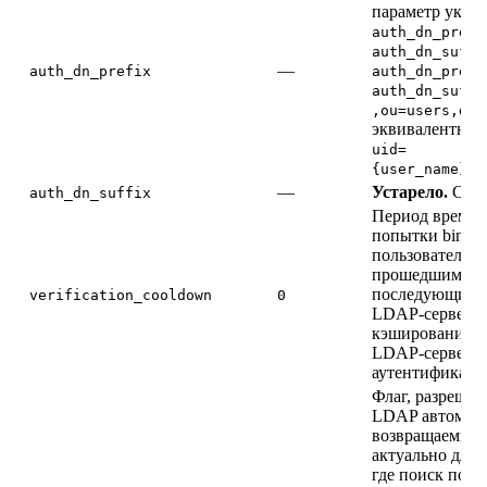
параметр указа
auth_dn_prefi
auth_dn_suffi
—
auth_dn_prefix
auth_dn_prefi
auth_dn_suffi
,ou=users,dc=
эквивалентны
uid=
{user_name},o
—
Устарело.
См.
auth_dn_suffix
Период времен
попытки bind, 
пользователь б
прошедшим аут
последующих з
verification_cooldown
0
LDAP-серверу.
кэширование и
LDAP-серверу 
аутентификаци
Флаг, разреша
LDAP автоматич
возвращаемым 
актуально для с
где поиск по п