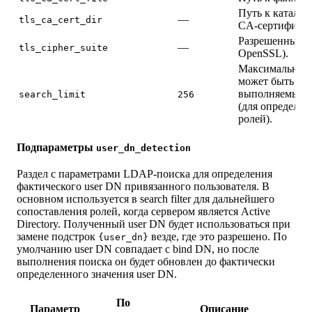
Путь к каталог
—
tls_ca_cert_dir
CA‑сертификат
Разрешенный н
—
tls_cipher_suite
OpenSSL).
Максимальное к
может быть во
выполняемым э
search_limit
256
(для определен
ролей).
Подпараметры
user_dn_detection
Раздел с параметрами LDAP-поиска для определения
фактического user DN привязанного пользователя. В
основном используется в search filter для дальнейшего
сопоставления ролей, когда сервером является Active
Directory. Полученный user DN будет использоваться при
замене подстрок
везде, где это разрешено. По
{user_dn}
умолчанию user DN совпадает с bind DN, но после
выполнения поиска он будет обновлен до фактически
определенного значения user DN.
По
Параметр
Описание