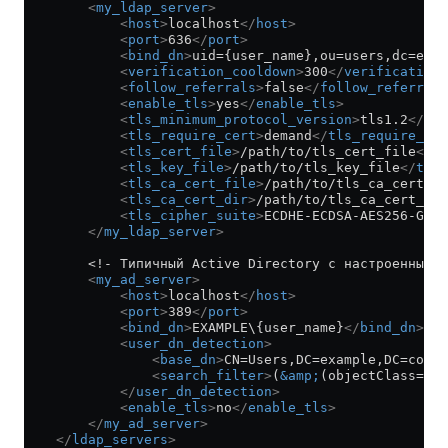
        <
my_ldap_server
>
            <
host
>
localhost
</
host
>
            <
port
>
636
</
port
>
            <
bind_dn
>
uid={user_name},ou=users,dc=exam
            <
verification_cooldown
>
300
</
verification_
            <
follow_referrals
>
false
</
follow_referrals
            <
enable_tls
>
yes
</
enable_tls
>
            <
tls_minimum_protocol_version
>
tls1.2
</
tls
            <
tls_require_cert
>
demand
</
tls_require_cer
            <
tls_cert_file
>
/path/to/tls_cert_file
</
tl
            <
tls_key_file
>
/path/to/tls_key_file
</
tls_
            <
tls_ca_cert_file
>
/path/to/tls_ca_cert_fi
            <
tls_ca_cert_dir
>
/path/to/tls_ca_cert_dir
            <
tls_cipher_suite
>
ECDHE-ECDSA-AES256-GCM-
        </
my_ldap_server
>
        <!- Типичный Active Directory с настроенным о
        <
my_ad_server
>
            <
host
>
localhost
</
host
>
            <
port
>
389
</
port
>
            <
bind_dn
>
EXAMPLE\{user_name}
</
bind_dn
>
            <
user_dn_detection
>
                <
base_dn
>
CN=Users,DC=example,DC=com
</
                <
search_filter
>
(
&amp;
(objectClass=use
            </
user_dn_detection
>
            <
enable_tls
>
no
</
enable_tls
>
        </
my_ad_server
>
    </
ldap_servers
>