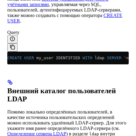
учётными записями
, управляемая через SQL,
пользователей, аутентифицируемых LDAP-серверами,
также можно создавать с помощью оператора
CREATE
USER
.
Query
CREATE
 USER
 my_user
 IDENTIFIED 
WITH
 ldap 
SERVER
 'my_l
Внешний каталог пользователей
LDAP
Помимо локально определённых пользователей, в
качестве источника пользовательских определений
можно использовать удалённый LDAP-сервер. Для этого
укажите имя ранее определённого LDAP-сервера (см.
Определение сервера LDAP
) в разделе
внутри
ldap