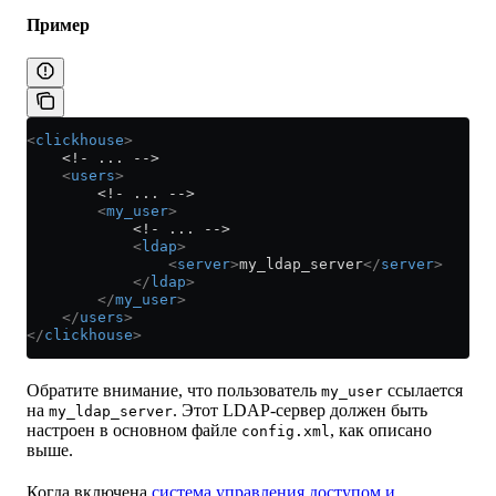
Пример
<
clickhouse
>
    <!- ... -->
    <
users
>
        <!- ... -->
        <
my_user
>
            <!- ... -->
            <
ldap
>
                <
server
>
my_ldap_server
</
server
>
            </
ldap
>
        </
my_user
>
    </
users
>
</
clickhouse
>
Обратите внимание, что пользователь
ссылается
my_user
на
. Этот LDAP-сервер должен быть
my_ldap_server
настроен в основном файле
, как описано
config.xml
выше.
Когда включена
система управления доступом и