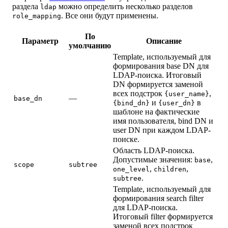
раздела
можно определить несколько разделов
ldap
. Все они будут применены.
role_mapping
По
Параметр
Описание
умолчанию
Template, используемый для
формирования base DN для
LDAP-поиска. Итоговый
DN формируется заменой
всех подстрок
,
{user_name}
—
base_dn
и
в
{bind_dn}
{user_dn}
шаблоне на фактические
имя пользователя, bind DN и
user DN при каждом LDAP-
поиске.
Область LDAP-поиска.
Допустимые значения:
,
base
scope
subtree
,
,
one_level
children
.
subtree
Template, используемый для
формирования search filter
для LDAP-поиска.
Итоговый filter формируется
заменой всех подстрок