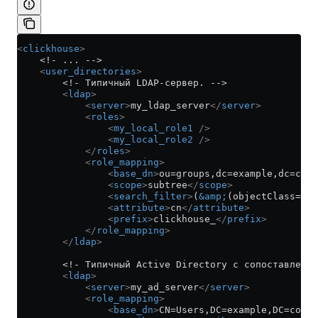
<
clickhouse
>
    <!- ... -->
    <
user_directories
>
        <!- Типичный LDAP-сервер. -->
        <
ldap
>
            <
server
>
my_ldap_server
</
server
>
            <
roles
>
                <
my_local_role1
 />
                <
my_local_role2
 />
            </
roles
>
            <
role_mapping
>
                <
base_dn
>
ou=groups,dc=example,dc=com
<
                <
scope
>
subtree
</
scope
>
                <
search_filter
>
(
&amp;
(objectClass=gro
                <
attribute
>
cn
</
attribute
>
                <
prefix
>
clickhouse_
</
prefix
>
            </
role_mapping
>
        </
ldap
>
        <!- Типичный Active Directory с сопоставление
        <
ldap
>
            <
server
>
my_ad_server
</
server
>
            <
role_mapping
>
                <
base_dn
>
CN=Users,DC=example,DC=com
</