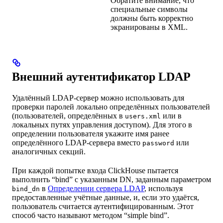
Обратите внимание, что
специальные символы
должны быть корректно
экранированы в XML.
Внешний аутентификатор LDAP
Удалённый LDAP-сервер можно использовать для
проверки паролей локально определённых пользователей
(пользователей, определённых в
или в
users.xml
локальных путях управления доступом). Для этого в
определении пользователя укажите имя ранее
определённого LDAP-сервера вместо
или
password
аналогичных секций.
При каждой попытке входа ClickHouse пытается
выполнить “bind” с указанным DN, заданным параметром
в
Определении сервера LDAP
, используя
bind_dn
предоставленные учётные данные, и, если это удаётся,
пользователь считается аутентифицированным. Этот
способ часто называют методом “simple bind”.