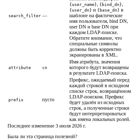
,
,
{user_name}
{bind_dn}
и
в
{user_dn}
{base_dn}
—
шаблоне на фактические
search_filter
имя пользователя, bind DN,
user DN и base DN при
каждом LDAP-поиске.
Обратите внимание, что
специальные символы
должны быть корректно
экранированы в XML.
Имя атрибута, значения
которого будут возвращены
attribute
cn
в результате LDAP-поиска.
Префикс, ожидаемый перед
каждой строкой в исходном
списке строк, возвращённом
LDAP-поиском. Префикс
пусто
prefix
будет удалён из исходных
строк, а полученные строки
будут интерпретироваться
как имена локальных ролей.
Последнее изменение
3 июля 2026 г.
Была ли эта страница полезной?