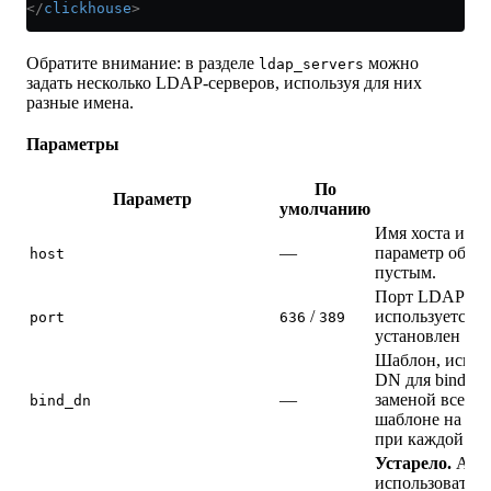
</
clickhouse
>
Обратите внимание: в разделе
можно
ldap_servers
задать несколько LDAP-серверов, используя для них
разные имена.
Параметры
По
Параметр
умолчанию
Имя хоста или 
—
параметр обяза
host
пустым.
Порт LDAP-сер
/
используется
port
636
389
6
установлен в
y
Шаблон, испол
DN для bind. 
—
заменой всех 
bind_dn
шаблоне на фак
при каждой по
Устарело.
Альт
использоваться