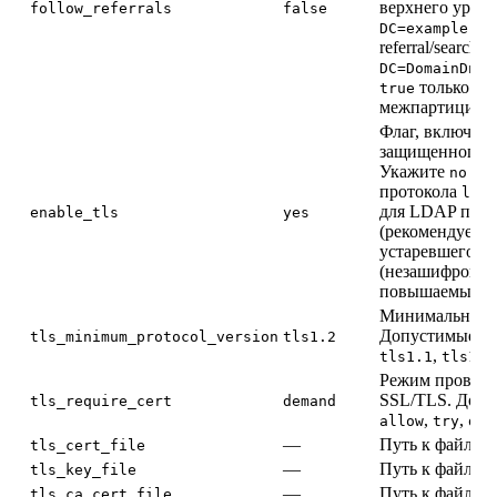
верхнего уровн
follow_referrals
false
DC=example,DC
referral/search 
DC=DomainDnsZ
только ес
true
межпартицион
Флаг, включаю
защищенного с
Укажите
для
no
протокола
ldap
для LDAP пов
enable_tls
yes
(рекомендуетс
устаревшего пр
(незашифрова
повышаемый до
Минимальная в
Допустимые зн
tls_minimum_protocol_version
tls1.2
,
tls1.1
tls1.2
Режим проверки
SSL/TLS. Допу
tls_require_cert
demand
,
,
allow
try
dem
—
Путь к файлу с
tls_cert_file
—
Путь к файлу к
tls_key_file
—
Путь к файлу 
tls_ca_cert_file