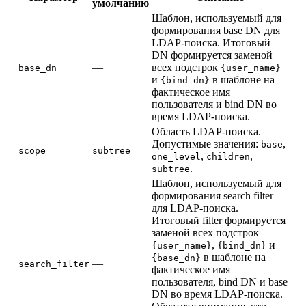
умолчанию
Шаблон, используемый для
формирования base DN для
LDAP-поиска. Итоговый
DN формируется заменой
—
всех подстрок
base_dn
{user_name}
и
в шаблоне на
{bind_dn}
фактическое имя
пользователя и bind DN во
время LDAP-поиска.
Область LDAP-поиска.
Допустимые значения:
,
base
scope
subtree
,
,
one_level
children
.
subtree
Шаблон, используемый для
формирования search filter
для LDAP-поиска.
Итоговый filter формируется
заменой всех подстрок
,
и
{user_name}
{bind_dn}
в шаблоне на
{base_dn}
—
search_filter
фактическое имя
пользователя, bind DN и base
DN во время LDAP-поиска.