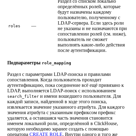
Раздел со списком локально
определённых ролей, которые
будут назначены каждому
пользователю, полученному с
LDAP-сервера. Если здесь роли
—
roles
не указаны и не назначаются при
сопоставлении ролей (см. ниже),
пользователь не сможет
выполнять какие-либо действия
после аутентификации.
Подпараметры
role_mapping
Раздел с параметрами LDAP-поиска и правилами
сопоставления. Когда пользователь проходит
аутентификацию, пока соединение всё ещё привязано к
LDAP, выполняется LDAP-поиск с использованием
и имени вошедшего пользователя. Для
search_filter
каждой записи, найденной в ходе этого поиска,
извлекается значение указанного атрибута. Для каждого
значения атрибута с указанным префиксом префикс
удаляется, а оставшаяся часть значения становится
именем локальной роли, определённой в ClickHouse,
которую необходимо заранее создать с помощью
оператора
CREATE ROLE
. Внутри одного и того же