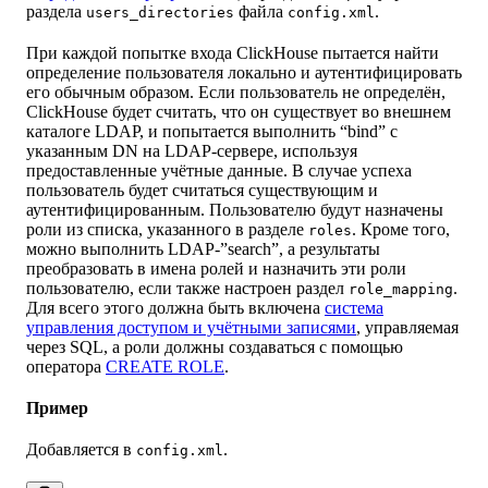
раздела
файла
.
users_directories
config.xml
При каждой попытке входа ClickHouse пытается найти
определение пользователя локально и аутентифицировать
его обычным образом. Если пользователь не определён,
ClickHouse будет считать, что он существует во внешнем
каталоге LDAP, и попытается выполнить “bind” с
указанным DN на LDAP-сервере, используя
предоставленные учётные данные. В случае успеха
пользователь будет считаться существующим и
аутентифицированным. Пользователю будут назначены
роли из списка, указанного в разделе
. Кроме того,
roles
можно выполнить LDAP-”search”, а результаты
преобразовать в имена ролей и назначить эти роли
пользователю, если также настроен раздел
.
role_mapping
Для всего этого должна быть включена
система
управления доступом и учётными записями
, управляемая
через SQL, а роли должны создаваться с помощью
оператора
CREATE ROLE
.
Пример
Добавляется в
.
config.xml