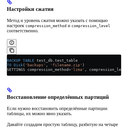
Настройки сжатия
Метод и уровень сжатия можно указать с помощью
настроек
и
compression_method
compression_level
соответственно.
BACKUP
 TABLE
 test_db
.
test_table
TO
 Disk
(
'backups'
, 
'filename.zip'
)
SETTINGS compression_method
=
'lzma'
, compression_level
Восстановление определённых партиций
Если нужно восстановить определённые партиции
таблицы, их можно явно указать.
Давайте создадим простую таблицу, разбитую на четыре