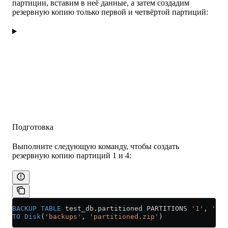
партиции, вставим в неё данные, а затем создадим
резервную копию только первой и четвёртой партиций:
Подготовка
Выполните следующую команду, чтобы создать
резервную копию партиций 1 и 4:
BACKUP
 TABLE
 test_db
.
partitioned
 PARTITIONS 
'1'
, 
'4'
TO
 Disk
(
'backups'
, 
'partitioned.zip'
)