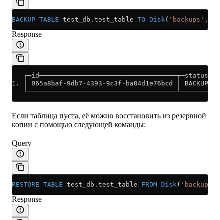
BACKUP
 TABLE
 test_db
.
test_table
 TO
 Disk
(
'backups'
, 
'1
Response
   ┌─id───────────────────────────────────┬─status───
1. │ 065a8baf-9db7-4393-9c3f-ba04d1e76bcd │ BACKUP_CR
   └──────────────────────────────────────┴──────────
Если таблица пуста, её можно восстановить из резервной
копии с помощью следующей команды:
Query
RESTORE
 TABLE
 test_db
.
test_table
 FROM
 Disk
(
'backups'
,
Response