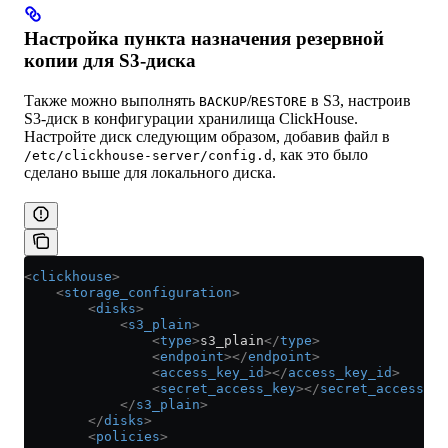
Настройка пункта назначения резервной
копии для S3-диска
Также можно выполнять
/
в S3, настроив
BACKUP
RESTORE
S3-диск в конфигурации хранилища ClickHouse.
Настройте диск следующим образом, добавив файл в
, как это было
/etc/clickhouse-server/config.d
сделано выше для локального диска.
<
clickhouse
>
    <
storage_configuration
>
        <
disks
>
            <
s3_plain
>
                <
type
>
s3_plain
</
type
>
                <
endpoint
></
endpoint
>
                <
access_key_id
></
access_key_id
>
                <
secret_access_key
></
secret_access_ke
            </
s3_plain
>
        </
disks
>
        <
policies
>