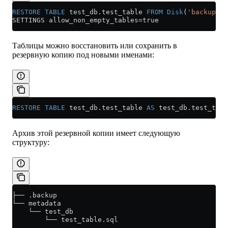
RESTORE
 TABLE
 test_db
.
test_table
 FROM
 Disk
(
'backups'
,
SETTINGS allow_non_empty_tables
=
true
Таблицы можно восстановить или сохранить в
резервную копию под новыми именами:
RESTORE
 TABLE
 test_db
.
test_table
 AS
 test_db
.
test_tabl
Архив этой резервной копии имеет следующую
структуру:
├── .backup
└── metadata
    └── test_db
        └── test_table.sql