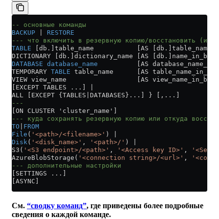
-- основные команды
BACKUP
 | 
RESTORE
--- что включить в резервную копию/восстановить (или 
TABLE
 [db.]table_name           [AS [db.]table_name_i
DICTIONARY [db.]dictionary_name [AS [db.]name_in_back
DATABASE
 database_name
          [AS database_name_in_
TEMPORARY 
TABLE
 table_name      [AS table_name_in_bac
VIEW view_name                  [AS view_name_in_back
[EXCEPT TABLES ...] |
ALL [EXCEPT {TABLES|DATABASES}...] } [,...]
--- 
[ON CLUSTER 'cluster_name']
--- куда сохранять резервную копию или откуда восстан
TO
|
FROM
File
(
'<path>/<filename>'
) | 
Disk
(
'<disk_name>'
, 
'<path>/'
) | 
S3(
'<S3 endpoint>/<path>'
, 
'<Access key ID>'
, 
'<Secre
AzureBlobStorage(
'<connection string>/<url>'
, 
'<conta
--- дополнительные настройки
[SETTINGS ...]
[ASYNC]
См.
“сводку команд”
, где приведены более подробные
сведения о каждой команде.