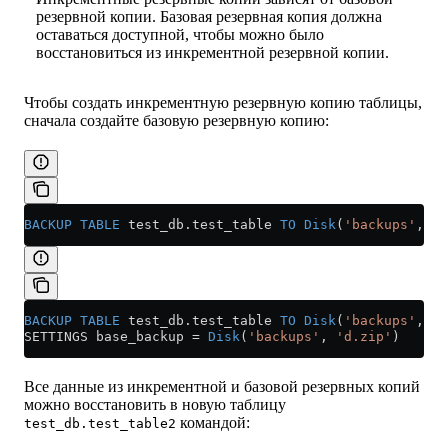
резервной копии. Базовая резервная копия должна
оставаться доступной, чтобы можно было
восстановиться из инкрементной резервной копии.
Чтобы создать инкрементную резервную копию таблицы,
сначала создайте базовую резервную копию:
BACKUP
 TABLE
 test_db
.
test_table
 TO
 Disk
(
'backups'
, 
'd
BACKUP
 TABLE
 test_db
.
test_table
 TO
 Disk
(
'backups'
, 
'i
SETTINGS base_backup 
=
 Disk
(
'backups'
, 
'd.zip'
)
Все данные из инкрементной и базовой резервных копий
можно восстановить в новую таблицу
командой:
test_db.test_table2