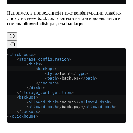
Например, в приведённой ниже конфигурации задаётся
диск с именем
, а затем этот диск добавляется в
backups
список
allowed_disk
раздела
backups
:
<
clickhouse
>
    <
storage_configuration
>
        <
disks
>
            <
backups
>
                <
type
>
local
</
type
>
                <
path
>
/backups/
</
path
>
            </
backups
>
        </
disks
>
    </
storage_configuration
>
    <
backups
>
        <
allowed_disk
>
backups
</
allowed_disk
>
        <
allowed_path
>
/backups/
</
allowed_path
>
    </
backups
>
</
clickhouse
>