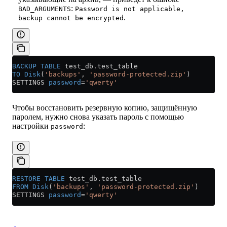
:
BAD_ARGUMENTS
Password is not applicable,
.
backup cannot be encrypted
BACKUP
 TABLE
 test_db
.
test_table
TO
 Disk
(
'backups'
, 
'password-protected.zip'
)
SETTINGS 
password
=
'qwerty'
Чтобы восстановить резервную копию, защищённую
паролем, нужно снова указать пароль с помощью
настройки
:
password
RESTORE
 TABLE
 test_db
.
test_table
FROM
 Disk
(
'backups'
, 
'password-protected.zip'
)
SETTINGS 
password
=
'qwerty'