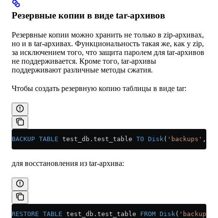
Резервные копии в виде tar-архивов
Резервные копии можно хранить не только в zip-архивах,
но и в tar-архивах. Функциональность такая же, как у zip,
за исключением того, что защита паролем для tar-архивов
не поддерживается. Кроме того, tar-архивы
поддерживают различные методы сжатия.
Чтобы создать резервную копию таблицы в виде tar:
BACKUP
 TABLE
 test_db
.
test_table
 TO
 Disk
(
'backups'
, 
'1
для восстановления из tar-архива:
RESTORE
 TABLE
 test_db
.
test_table
 FROM
 Disk
(
'backups'
,