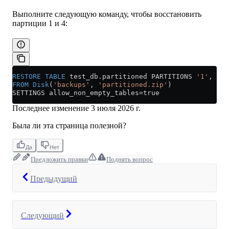
Выполните следующую команду, чтобы восстановить
партиции 1 и 4:
RESTORE
 TABLE
 test_db
.
partitioned
 PARTITIONS 
'1'
, 
'4'
FROM
 Disk
(
'backups'
, 
'partitioned.zip'
)
SETTINGS allow_non_empty_tables
=
true
Последнее изменение
3 июля 2026 г.
Была ли эта страница полезной?
Да
Нет
Предложить правки
Поднять вопрос
Предыдущий
Следующий