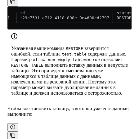
   ┌─id───────────────────────────────────┬─status───
1. │ f29c753f-a7f2-4118-898e-0e4600cd2797 │ RESTORED 
   └──────────────────────────────────────┴──────────
Указанная выше команда
завершится
RESTORE
ошибкой, если таблица
содержит данные.
test.table
Параметр
позволяет
allow_non_empty_tables=true
выполнять вставку данных в непустые
RESTORE TABLE
таблицы. Это приведет к смешиванию уже
имеющихся в таблице данных с данными,
извлеченными из резервной копии. Поэтому этот
параметр может вызвать дублирование данных в
таблице и должен использоваться с осторожностью.
Чтобы восстановить таблицу, в которой уже есть данные,
выполните: