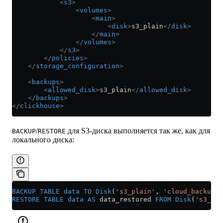
            <
s3
>
                <
volumes
>
                    <
main
>
                        <
disk
>
s3_plain
</
disk
>
                    </
main
>
                </
volumes
>
            </
s3
>
        </
policies
>
    </
storage_configuration
>
    <
backups
>
        <
allowed_disk
>
s3_plain
</
allowed_disk
>
    </
backups
>
</
clickhouse
>
/
для S3-диска выполняется так же, как для
BACKUP
RESTORE
локального диска:
BACKUP
 TABLE
 data
 TO
 Disk
(
's3_plain'
, 
'cloud_backup'
)
RESTORE
 TABLE
 data
 AS
 data_restored 
FROM
 Disk
(
's3_pla