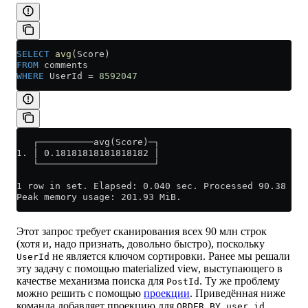
SELECT
 avg
(Score)
FROM
 comments
WHERE
 UserId 
=
 8592047
   ┌──────────avg(Score)─┐
1. │ 0.18181818181818182 │
   └─────────────────────┘
1 row in set. Elapsed: 0.040 sec. Processed 90.38 mil
Peak memory usage: 201.93 MiB.
Этот запрос требует сканирования всех 90 млн строк
(хотя и, надо признать, довольно быстро), поскольку
не является ключом сортировки. Ранее мы решали
UserId
эту задачу с помощью materialized view, выступающего в
качестве механизма поиска для
. Ту же проблему
PostId
можно решить с помощью
проекции
. Приведённая ниже
команда добавляет проекцию для
.
ORDER BY user_id