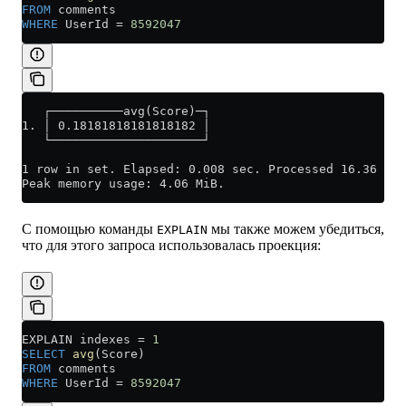
FROM
 comments
WHERE
 UserId 
=
 8592047
   ┌──────────avg(Score)─┐
1. │ 0.18181818181818182 │
   └─────────────────────┘
1 row in set. Elapsed: 0.008 sec. Processed 16.36 tho
Peak memory usage: 4.06 MiB.
С помощью команды
мы также можем убедиться,
EXPLAIN
что для этого запроса использовалась проекция:
EXPLAIN indexes 
=
 1
SELECT
 avg
(Score)
FROM
 comments
WHERE
 UserId 
=
 8592047