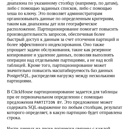
диапазона по указанному столбцу (например, по датам),
либо с помощью заданных списков, либо с помощью
хеша по ключу. Это позволяет администраторам
организовывать данные по определенным критериям,
таким как диапазоны дат или географическое
расположение. Партиционирование помогает повысить
производительность запросов, обеспечивая более
быстрый доступ к данным за счет отсечения партиций и
более эффективного индексирования. Оно также
упрощает задачи обслуживания, такие как резервное
копирование и удаление данных, позволяя выполнять
операции над отдельными партициями, а не над всей
таблицей. Кроме того, партиционирование может
значительно повысить масштабируемость баз данных
PostgreSQL, распределяя нагрузку между несколькими
партициями.
В ClickHouse партиционирование задается для таблицы
при ее первоначальном определении с помощью
предложения
. Это предложение может
PARTITION BY
содержать SQL-выражение по любым столбцам, результат
которого определяет, в какую партицию будет отправлена
строка.
Части данных на диске логически связаны с каждой