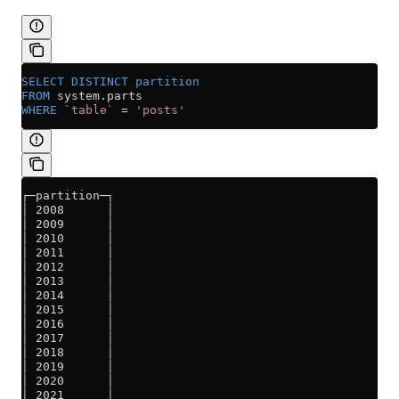
SELECT DISTINCT
 partition
FROM
 system
.
parts
WHERE
 `table`
 =
 'posts'
┌─partition─┐
│ 2008      │
│ 2009      │
│ 2010      │
│ 2011      │
│ 2012      │
│ 2013      │
│ 2014      │
│ 2015      │
│ 2016      │
│ 2017      │
│ 2018      │
│ 2019      │
│ 2020      │
│ 2021      │