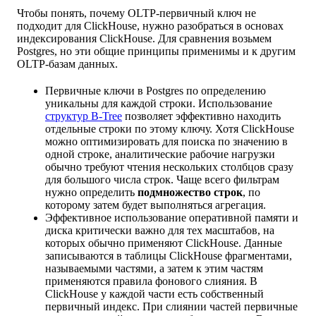
Чтобы понять, почему OLTP-первичный ключ не
подходит для ClickHouse, нужно разобраться в основах
индексирования ClickHouse. Для сравнения возьмем
Postgres, но эти общие принципы применимы и к другим
OLTP-базам данных.
Первичные ключи в Postgres по определению
уникальны для каждой строки. Использование
структур B-Tree
позволяет эффективно находить
отдельные строки по этому ключу. Хотя ClickHouse
можно оптимизировать для поиска по значению в
одной строке, аналитические рабочие нагрузки
обычно требуют чтения нескольких столбцов сразу
для большого числа строк. Чаще всего фильтрам
нужно определить
подмножество строк
, по
которому затем будет выполняться агрегация.
Эффективное использование оперативной памяти и
диска критически важно для тех масштабов, на
которых обычно применяют ClickHouse. Данные
записываются в таблицы ClickHouse фрагментами,
называемыми частями, а затем к этим частям
применяются правила фонового слияния. В
ClickHouse у каждой части есть собственный
первичный индекс. При слиянии частей первичные