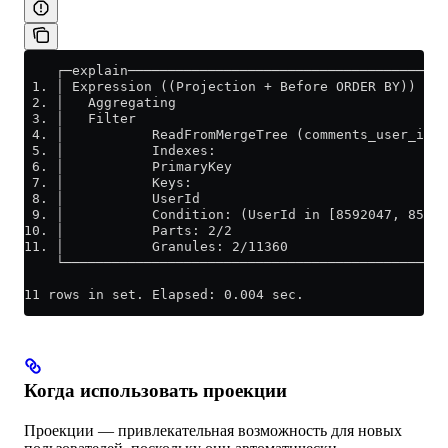
    ┌─explain────────────────────────────────────────
 1. │ Expression ((Projection + Before ORDER BY))    
 2. │   Aggregating                                  
 3. │   Filter                                       
 4. │           ReadFromMergeTree (comments_user_id) 
 5. │           Indexes:                             
 6. │           PrimaryKey                           
 7. │           Keys:                                
 8. │           UserId                               
 9. │           Condition: (UserId in [8592047, 85920
10. │           Parts: 2/2                           
11. │           Granules: 2/11360                    
    └────────────────────────────────────────────────
11 rows in set. Elapsed: 0.004 sec.
Когда использовать проекции
Проекции — привлекательная возможность для новых