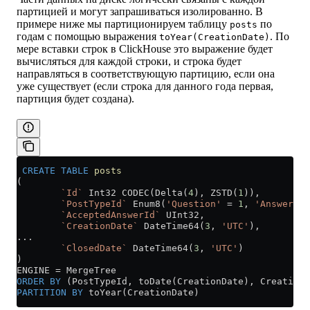
партицией и могут запрашиваться изолированно. В
примере ниже мы партиционируем таблицу
по
posts
годам с помощью выражения
. По
toYear(CreationDate)
мере вставки строк в ClickHouse это выражение будет
вычисляться для каждой строки, и строка будет
направляться в соответствующую партицию, если она
уже существует (если строка для данного года первая,
партиция будет создана).
 CREATE
 TABLE
 posts
(
        `Id`
 Int32 CODEC(Delta(
4
), ZSTD(
1
)),
        `PostTypeId`
 Enum8(
'Question'
 =
 1
, 
'Answer'
 =
        `AcceptedAnswerId`
 UInt32,
        `CreationDate`
 DateTime64(
3
, 
'UTC'
),
...
        `ClosedDate`
 DateTime64(
3
, 
'UTC'
)
)
ENGINE 
=
 MergeTree
ORDER BY
 (PostTypeId, toDate(CreationDate), CreationD
PARTITION
 BY
 toYear(CreationDate)