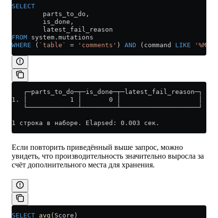
SELECT
        parts_to_do,
        is_done,
        latest_fail_reason
FROM
 system
.
mutations
WHERE
 (
`table`
 =
 'comments'
) 
AND
 (command 
LIKE
 '%MATE
   ┌─parts_to_do─┬─is_done─┬─latest_fail_reason─┐
1. │           1 │       0 │                    │
   └─────────────┴─────────┴────────────────────┘
1 строка в наборе. Elapsed: 0.003 сек.
Если повторить приведённый выше запрос, можно
увидеть, что производительность значительно выросла за
счёт дополнительного места для хранения.
SELECT
 avg
(Score)