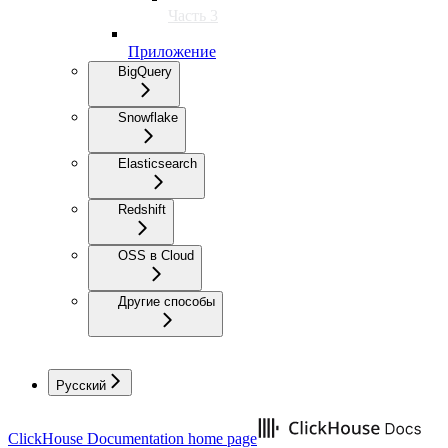
Часть 3
Приложение
BigQuery
Snowflake
Elasticsearch
Redshift
OSS в Cloud
Другие способы
Русский
ClickHouse Documentation
home page