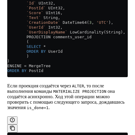
        `Id`
 UInt32,
        `PostId`
 UInt32,
        `Score`
 UInt16,
        `Text`
 String,
        `CreationDate`
 DateTime64(
3
, 
'UTC'
),
        `UserId`
 Int32,
        `UserDisplayName`
 LowCardinality(String),
        PROJECTION comments_user_id
        (
        SELECT
 *
        ORDER BY
 UserId
        )
)
ENGINE 
=
 MergeTree
ORDER BY
 PostId
Если проекция создаётся через
, то после
ALTER
выполнения команды
она
MATERIALIZE PROJECTION
создаётся асинхронно. Ход этой операции можно
проверить с помощью следующего запроса, дождавшись
значения
.
is_done=1