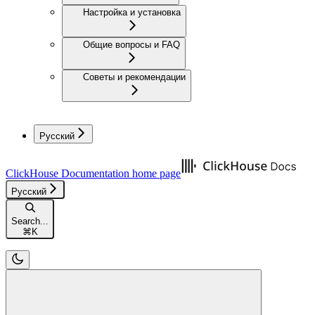
Настройка и установка
Общие вопросы и FAQ
Советы и рекомендации
Русский
ClickHouse Documentation
home page
Русский
Search...
⌘
K