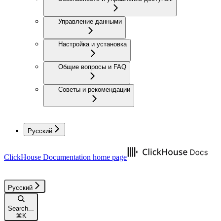
Управление данными
Настройка и установка
Общие вопросы и FAQ
Советы и рекомендации
Русский
ClickHouse Documentation
home page
Русский
Search...
⌘
K