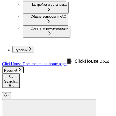
Настройка и установка
Общие вопросы и FAQ
Советы и рекомендации
Русский
ClickHouse Documentation
home page
Русский
Search...
⌘
K