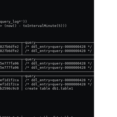
query_log*'))
> (now() - toIntervalMinute(5)))
──────────┬─query───────────────────────────────────────
827b6dfe2 │ /* ddl_entry=query-0000000428 */ CREATE TABL
827b6dfe2 │ /* ddl_entry=query-0000000428 */ CREATE TABL
──────────┴─────────────────────────────────────────────
──────────┬─query───────────────────────────────────────
5e777fa96 │ /* ddl_entry=query-0000000428 */ CREATE TABL
5e777fa96 │ /* ddl_entry=query-0000000428 */ CREATE TABL
──────────┴─────────────────────────────────────────────
──────────┬─query───────────────────────────────────────
ef1d1f2ca │ /* ddl_entry=query-0000000428 */ CREATE TABL
ef1d1f2ca │ /* ddl_entry=query-0000000428 */ CREATE TABL
b2596c9c0 │ create table db1.table1
                                                    │ Qu