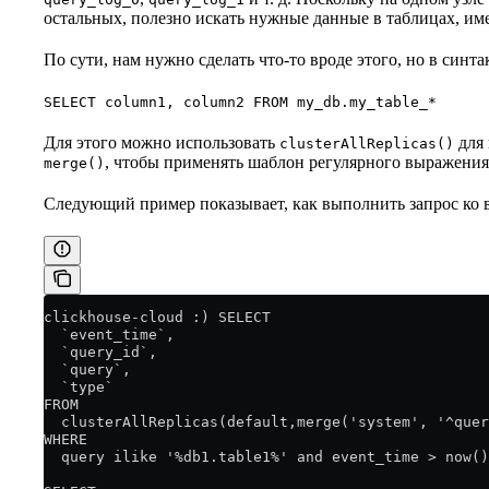
остальных, полезно искать нужные данные в таблицах, им
По сути, нам нужно сделать что-то вроде этого, но в синта
SELECT column1, column2 FROM my_db.my_table_*
Для этого можно использовать
для 
clusterAllReplicas()
, чтобы применять шаблон регулярного выражения
merge()
Следующий пример показывает, как выполнить запрос ко 
clickhouse-cloud :) SELECT 
  `event_time`, 
  `query_id`,
  `query`, 
  `type` 
FROM
  clusterAllReplicas(default,merge('system', '^quer
WHERE
  query ilike '%db1.table1%' and event_time > now()