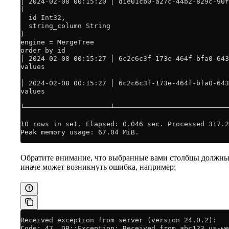
│ 2024-02-08 00:15:20 │ d1e01cb0-a27c-44b2-829c-90f
(
  id Int32,
  string_column String
)
engine = MergeTree
order by id                                        
│ 2024-02-08 00:15:27 │ 6c2c6c3f-173e-464f-bfa0-643
values
                                                   
│ 2024-02-08 00:15:27 │ 6c2c6c3f-173e-464f-bfa0-643
values
                                                   
└─────────────────────┴────────────────────────────
10 rows in set. Elapsed: 0.046 sec. Processed 317.2
Peak memory usage: 67.04 MiB.
Обратите внимание, что выбранные вами столбцы должны 
иначе может возникнуть ошибка, например:
Received exception from server (version 24.0.2):
Code: 47. DB::Exception: Received from abc123.us-w