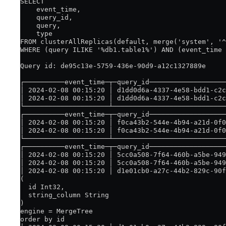
SELECT
    event_time,
    query_id,
    query,
    type
FROM clusterAllReplicas(default, merge('system', '^
WHERE (query ILIKE '%db1.table1%') AND (event_time 
Query id: de95c13e-5759-436e-90d9-a12c1327889e
┌──────────event_time─┬─query_id───────────────────
│ 2024-02-08 00:15:20 │ d1dd0d6a-4337-4e58-bdd1-c2c
│ 2024-02-08 00:15:20 │ d1dd0d6a-4337-4e58-bdd1-c2c
└─────────────────────┴────────────────────────────
┌──────────event_time─┬─query_id───────────────────
│ 2024-02-08 00:15:20 │ f0ca43b2-544e-4b94-a21d-0f0
│ 2024-02-08 00:15:20 │ f0ca43b2-544e-4b94-a21d-0f0
└─────────────────────┴────────────────────────────
┌──────────event_time─┬─query_id───────────────────
│ 2024-02-08 00:15:20 │ 5cc0a508-7f64-460b-a5be-949
│ 2024-02-08 00:15:20 │ 5cc0a508-7f64-460b-a5be-949
│ 2024-02-08 00:15:20 │ d1e01cb0-a27c-44b2-829c-90f
(
  id Int32,
  string_column String
)
engine = MergeTree
order by id                                        