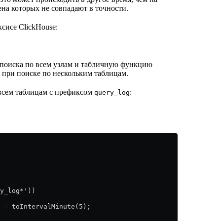
ена которых не совпадают в точности.
ксисе ClickHouse:
поиска по всем узлам и табличную функцию
 при поиске по нескольким таблицам.
всем таблицам с префиксом
:
query_log
y_log*'))
 - toIntervalMinute(5);