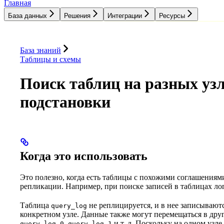
Главная
База данных
Решения
Интеграции
Ресурсы
База данных
Решения
Интеграции
Ресурсы
База знаний
Таблицы и схемы
Поиск таблиц на разных уз
подстановки
Когда это использовать
Это полезно, когда есть таблицы с похожими соглашениям
репликации. Например, при поиске записей в таблицах лог
Таблица
не реплицируется, и в нее записываютс
query_log
конкретном узле. Данные также могут перемещаться в друг
,
и т. д. Поскольку на одном узле
query_log_0
query_log_1