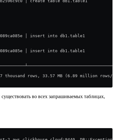
b2596c9c0 │ create table db1.table1
                                                    │ Qu
089ca085e │ insert into db1.table1
                                                        
089ca085e │ insert into db1.table1
                                                        
──────────┴─────────────────────────────────────────────
7 thousand rows, 33.57 MB (6.89 million rows/s., 729.43 
существовать во всех запрашиваемых таблицах,
est-2.aws.clickhouse.cloud:9440. DB::Exception: Missing c