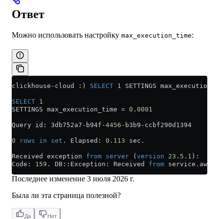
Ответ
Можно использовать настройку
:
max_execution_time
clickhouse
-
cloud :) 
SELECT
 1
 SETTINGS max_execution_t
SELECT
 1
SETTINGS max_execution_time 
=
 0
.
0001
Query id: 3db752a7
-
b94f
-
4456
-
b3b9
-
ccbf290d1394
0
 rows
 in
 set
. Elapsed: 
0
.
113
 sec.
Received exception 
from
 server
 (
version
 23
.
5
.
1
):
Code: 
159
. DB::Exception: Received 
from
 service
.
aws
.
c
Последнее изменение
3 июля 2026 г.
Была ли эта страница полезной?
Да
Нет