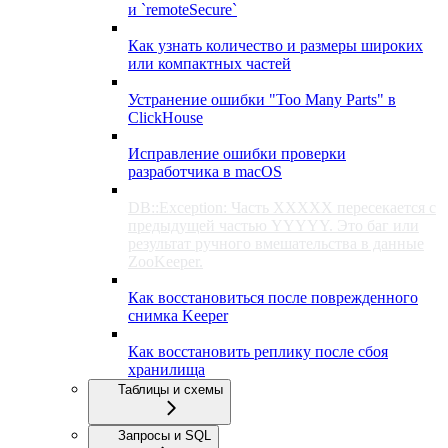
и `remoteSecure`
Как узнать количество и размеры широких
или компактных частей
Устранение ошибки "Too Many Parts" в
ClickHouse
Исправление ошибки проверки
разработчика в macOS
DB::Exception: Часть XXXXX пересекается с
предыдущей частью YYYYY. Это баг или
результат ручного вмешательства в данные
ZooKeeper.
Как восстановиться после поврежденного
снимка Keeper
Как восстановить реплику после сбоя
хранилища
Таблицы и схемы
Запросы и SQL