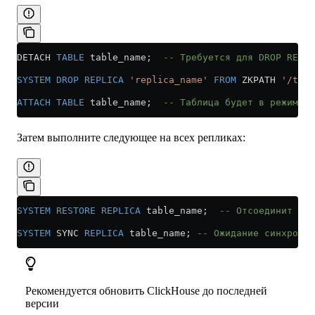
DETACH 
TABLE
 table_name;  
-- Требуется для DROP REPLI
SYSTEM
 DROP
 REPLICA
 'replica_name'
 FROM
 ZKPATH 
'/tabl
ATTACH
 TABLE
 table_name;  
-- Таблица будет в режиме т
Затем выполните следующее на всех репликах:
SYSTEM
 RESTORE
 REPLICA
 table_name;  
-- Отсоединит все
SYSTEM
 SYNC 
REPLICA
 table_name; 
-- Ожидание синхрониз
Рекомендуется обновить ClickHouse до последней
версии