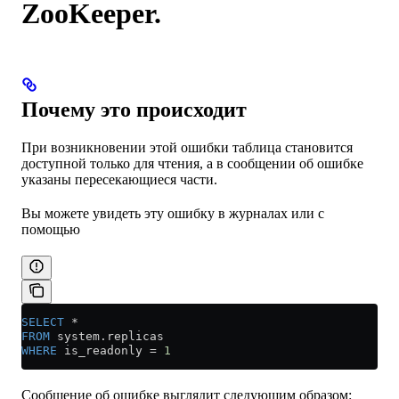
ZooKeeper.
Почему это происходит
При возникновении этой ошибки таблица становится
доступной только для чтения, а в сообщении об ошибке
указаны пересекающиеся части.
Вы можете увидеть эту ошибку в журналах или с
помощью
SELECT
 *
FROM
 system
.
replicas
WHERE
 is_readonly 
=
 1
Сообщение об ошибке выглядит следующим образом: