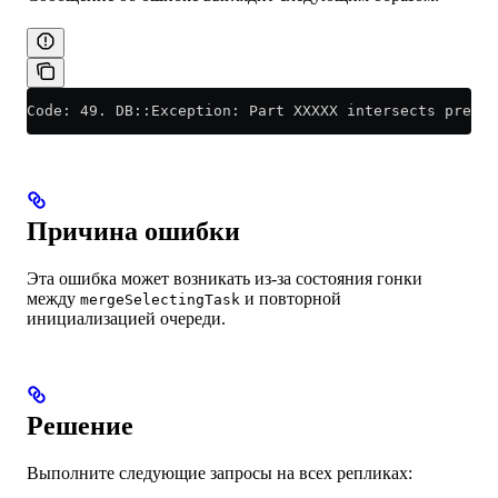
Code: 49. DB::Exception: Part XXXXX intersects previ
Причина ошибки
Эта ошибка может возникать из-за состояния гонки
между
и повторной
mergeSelectingTask
инициализацией очереди.
Решение
Выполните следующие запросы на всех репликах: