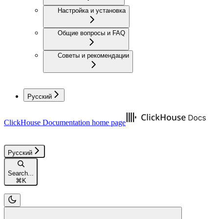
Настройка и установка
Общие вопросы и FAQ
Советы и рекомендации
Русский
ClickHouse Documentation
home page
Русский
Search...
⌘
K