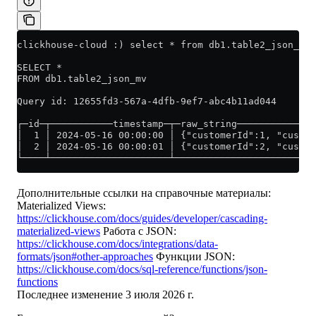
clickhouse-cloud :) select * from db1.table2_json_mv;
SELECT *
FROM db1.table2_json_mv
Query id: 12655fd3-567a-4dfb-9ef7-abc4b11ad044
┌─id─┬───────────timestamp─┬─raw_string──────────────
│  1 │ 2024-05-16 00:00:00 │ {"customerId":1, "custom
│  2 │ 2024-05-16 00:00:01 │ {"customerId":2, "custom
└────┴─────────────────────┴─────────────────────────
Дополнительные ссылки на справочные материалы:
Materialized Views:
https://clickhouse.com/docs/guides/developer/cascading-
materialized-views
Работа с JSON:
https://clickhouse.com/docs/integrations/data-
formats/json#other-approaches
Функции JSON:
https://clickhouse.com/docs/sql-reference/functions/json-
functions
Последнее изменение
3 июля 2026 г.