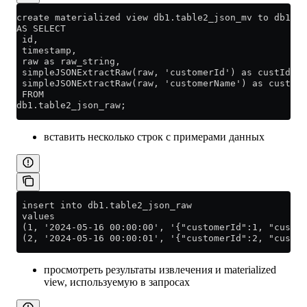
create materialized view db1.table2_json_mv to db1.ta
AS SELECT
 id,
 timestamp,
 raw as raw_string,
 simpleJSONExtractRaw(raw, 'customerId') as custId,
 simpleJSONExtractRaw(raw, 'customerName') as custNam
 FROM
db1.table2_json_raw;
вставить несколько строк с примерами данных
 insert into db1.table2_json_raw
 values
 (1, '2024-05-16 00:00:00', '{"customerId":1, "custom
 (2, '2024-05-16 00:00:01', '{"customerId":2, "custom
просмотреть результаты извлечения и materialized
view, используемую в запросах