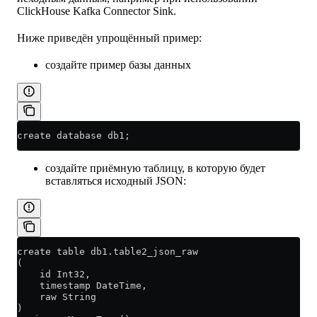
ClickHouse Kafka Connector Sink.
Ниже приведён упрощённый пример:
создайте пример базы данных
create database db1;
создайте приёмную таблицу, в которую будет
вставляться исходный JSON:
create table db1.table2_json_raw
(
    id Int32,
    timestamp DateTime,
    raw String
)