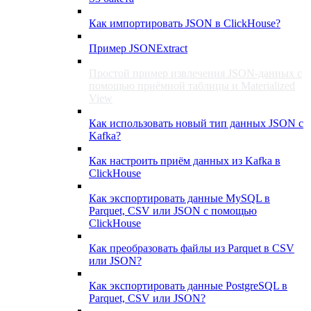
Как импортировать JSON в ClickHouse?
Пример JSONExtract
Простой пример извлечения JSON-данных с
помощью приёмной таблицы и Materialized
View
Как использовать новый тип данных JSON с
Kafka?
Как настроить приём данных из Kafka в
ClickHouse
Как экспортировать данные MySQL в
Parquet, CSV или JSON с помощью
ClickHouse
Как преобразовать файлы из Parquet в CSV
или JSON?
Как экспортировать данные PostgreSQL в
Parquet, CSV или JSON?