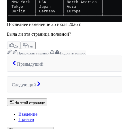
│ New York  │ USA       │ North America  │          0
│ Tokyo     │ Japan     │ Asia           │          0
│ Berlin    │ Germany   │ Europe         │          0
└───────────┴───────────┴────────────────┴───────────
Последнее изменение
25 июля 2026 г.
Была ли эта страница полезной?
Да
Нет
Предложить правки
Поднять вопрос
Предыдущий
Следующий
На этой странице
Введение
Пример