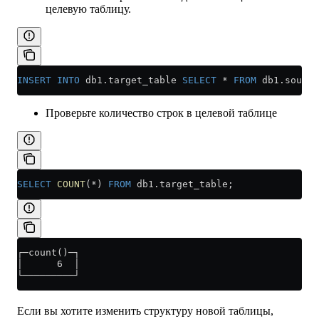
целевую таблицу.
INSERT INTO
 db1
.
target_table
 SELECT
 *
 FROM
 db1
.
source
Проверьте количество строк в целевой таблице
SELECT
 COUNT
(
*
) 
FROM
 db1
.
target_table
;
┌─count()─┐
│      6  │
└─────────┘
Если вы хотите изменить структуру новой таблицы,