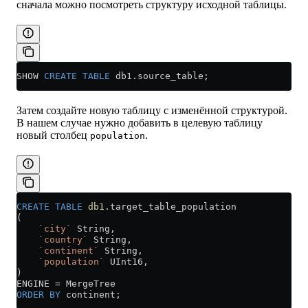
сначала можно посмотреть структуру исходной таблицы.
SHOW 
CREATE
 TABLE
 db1
.
source_table
;
Затем создайте новую таблицу с изменённой структурой.
В нашем случае нужно добавить в целевую таблицу
новый столбец
.
population
CREATE
 TABLE
 db1
.target_table_population
(
    `city`
 String,
    `country`
 String,
    `continent`
 String,
    `population`
 UInt16,
)
ENGINE 
=
 MergeTree
ORDER BY
 continent;