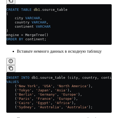
CREATE
 TABLE
 db1
.source_table
(
    city 
VARCHAR
,
    country 
VARCHAR
,
    continent 
VARCHAR
)
engine 
=
 MergeTree()
ORDER BY
 continent;
Вставьте немного данных в исходную таблицу
INSERT INTO
 db1
.
source_table
 (city, country, continen
VALUES
    (
'New York'
, 
'USA'
, 
'North America'
),
    (
'Tokyo'
, 
'Japan'
, 
'Asia'
),
    (
'Berlin'
, 
'Germany'
, 
'Europe'
),
    (
'Paris'
, 
'France'
, 
'Europe'
),
    (
'Cairo'
, 
'Egypt'
, 
'Africa'
),
    (
'Sydney'
, 
'Australia'
, 
'Australia'
);