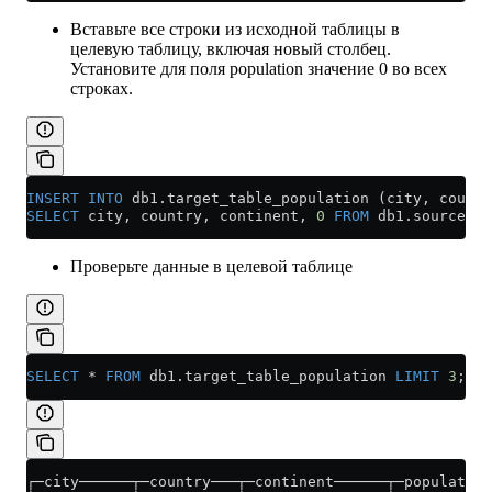
Вставьте все строки из исходной таблицы в
целевую таблицу, включая новый столбец.
Установите для поля population значение 0 во всех
строках.
INSERT INTO
 db1
.
target_table_population
 (city, countr
SELECT
 city, country, continent, 
0
 FROM
 db1
.
source_ta
Проверьте данные в целевой таблице
SELECT
 *
 FROM
 db1
.
target_table_population
 LIMIT
 3
;
┌─city──────┬─country───┬─continent──────┬─population