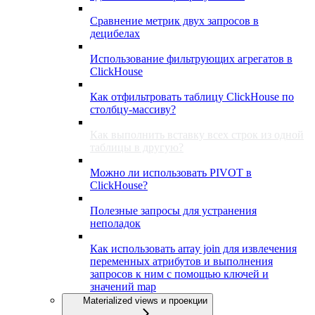
Сравнение метрик двух запросов в
децибелах
Использование фильтрующих агрегатов в
ClickHouse
Как отфильтровать таблицу ClickHouse по
столбцу-массиву?
Как выполнить вставку всех строк из одной
таблицы в другую?
Можно ли использовать PIVOT в
ClickHouse?
Полезные запросы для устранения
неполадок
Как использовать array join для извлечения
переменных атрибутов и выполнения
запросов к ним с помощью ключей и
значений map
Materialized views и проекции