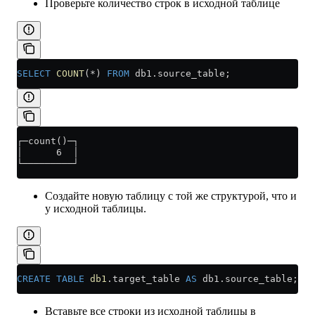
Проверьте количество строк в исходной таблице
SELECT
 COUNT
(
*
) 
FROM
 db1
.
source_table
;
┌─count()─┐
│      6  │
└─────────┘
Создайте новую таблицу с той же структурой, что и
у исходной таблицы.
CREATE
 TABLE
 db1
.target_table 
AS
 db1
.
source_table
;
Вставьте все строки из исходной таблицы в