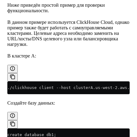
Ниже приведён простой пример для проверки
функциональности.
В данном примере используется ClickHouse Cloud, однако
пример также будет работать с самоуправляемыми
кластерами. Целевые адреса необходимо заменить на
URL/хосты/DNS целевого узла или балансировщика
нагрузки.
В кластере A:
./clickhouse client --host clusterA.us-west-2.aws.cli
Создайте базу данных:
create database db1;