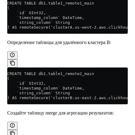
CREATE TABLE db1.table1_remote1_main
(
    `id` UInt32,
    `timestamp_column` DateTime,
    `string_column` String
) AS remoteSecure('clusterA.us-west-2.aws.clickhouse.
Определение таблицы для удалённого кластера B:
CREATE TABLE db1.table1_remote2_main
(
    `id` UInt32,
    `timestamp_column` DateTime,
    `string_column` String
) AS remoteSecure('clusterB.us-east-2.aws.clickhouse.
Создайте таблицу merge для агрегации результатов: