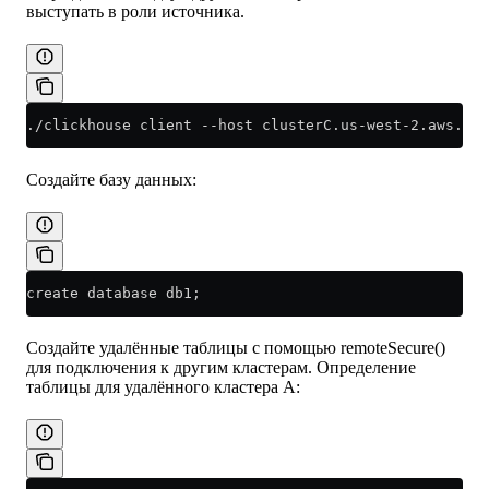
выступать в роли источника.
./clickhouse client --host clusterC.us-west-2.aws.cli
Создайте базу данных:
create database db1;
Создайте удалённые таблицы с помощью remoteSecure()
для подключения к другим кластерам. Определение
таблицы для удалённого кластера A: