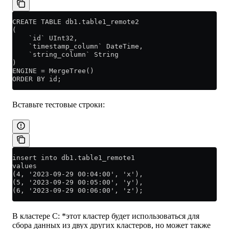
CREATE TABLE db1.table1_remote2
(
    `id` UInt32,
    `timestamp_column` DateTime,
    `string_column` String
)
ENGINE = MergeTree()
ORDER BY id;
Вставьте тестовые строки:
insert into db1.table1_remote1
values
(4, '2023-09-29 00:04:00', 'x'),
(5, '2023-09-29 00:05:00', 'y'),
(6, '2023-09-29 00:06:00', 'z');
В кластере C: *этот кластер будет использоваться для
сбора данных из двух других кластеров, но может также