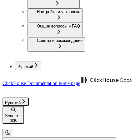
Настройка и установка
Общие вопросы и FAQ
Советы и рекомендации
Русский
ClickHouse Documentation
home page
Русский
Search...
⌘
K