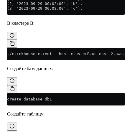
(2, '2023-09-29 00:02:00', 'b'),
(3, '2023-09-29 00:03:00', 'c');
В кластере B:
./clickhouse client --host clusterB.us-east-2.aws.cli
Создайте базу данных:
create database db1;
Создайте таблицу: