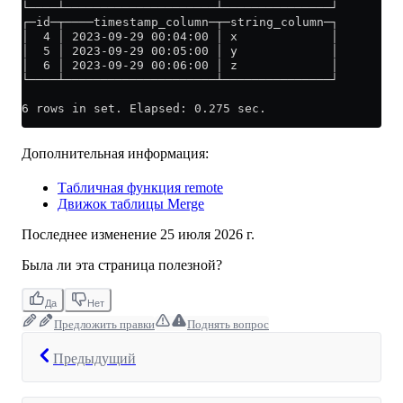
└────┴─────────────────────┴───────────────┘
┌─id─┬────timestamp_column─┬─string_column─┐
│  4 │ 2023-09-29 00:04:00 │ x             │
│  5 │ 2023-09-29 00:05:00 │ y             │
│  6 │ 2023-09-29 00:06:00 │ z             │
└────┴─────────────────────┴───────────────┘
6 rows in set. Elapsed: 0.275 sec.
Дополнительная информация:
Табличная функция remote
Движок таблицы Merge
Последнее изменение
25 июля 2026 г.
Была ли эта страница полезной?
Да
Нет
Предложить правки
Поднять вопрос
Предыдущий