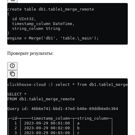
create table db1.table1_merge_remote
(
  id UInt32,
  timestamp_column DateTime,
  string_column String
)
engine = Merge('db1', 'table.\_main');
Проверьте результаты:
clickhouse-cloud :) select * from db1.table1_merge_re
SELECT *
FROM db1.table1_merge_remote
Query id: 46b6e741-bbd1-47ed-b40e-69ddb6e0c364
┌─id─┬────timestamp_column─┬─string_column─┐
│  1 │ 2023-09-29 00:01:00 │ a             │
│  2 │ 2023-09-29 00:02:00 │ b             │
│  3 │ 2023-09-29 00:03:00 │ c             │