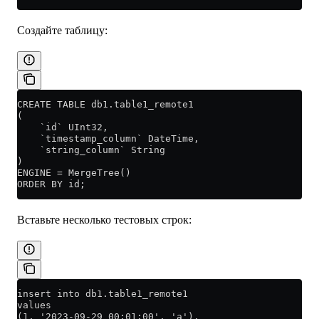
Создайте таблицу:
CREATE TABLE db1.table1_remote1
(
    `id` UInt32,
    `timestamp_column` DateTime,
    `string_column` String
)
ENGINE = MergeTree()
ORDER BY id;
Вставьте несколько тестовых строк:
insert into db1.table1_remote1
values
(1, '2023-09-29 00:01:00', 'a'),