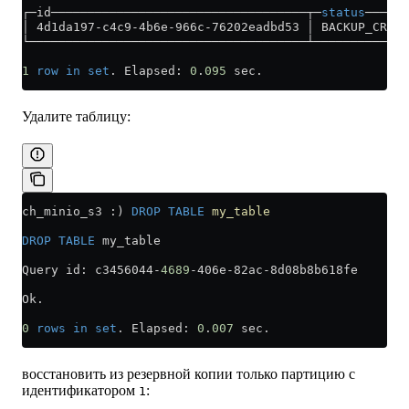
┌─id───────────────────────────────────┬─
status
──────
│ 4d1da197
-
c4c9
-
4b6e
-
966c
-
76202eadbd53 │ BACKUP_CREAT
└──────────────────────────────────────┴─────────────
1
 row
 in
 set
. Elapsed: 
0
.
095
 sec.
Удалите таблицу:
ch_minio_s3 :) 
DROP
 TABLE
 my_table
DROP
 TABLE
 my_table
Query id: c3456044
-
4689
-
406e
-
82ac
-
8d08b8b618fe
Ok.
0
 rows
 in
 set
. Elapsed: 
0
.
007
 sec.
восстановить из резервной копии только партицию с
идентификатором
:
1