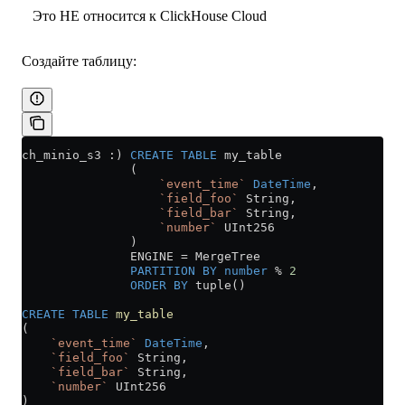
Это НЕ относится к ClickHouse Cloud
Создайте таблицу:
ch_minio_s3 :) 
CREATE
 TABLE
 my_table
               (
                   `event_time`
 DateTime
,
                   `field_foo`
 String,
                   `field_bar`
 String,
                   `number`
 UInt256
               )
               ENGINE 
=
 MergeTree
               PARTITION
 BY
 number
 % 
2
               ORDER BY
 tuple()
CREATE
 TABLE
 my_table
(
    `event_time`
 DateTime
,
    `field_foo`
 String,
    `field_bar`
 String,
    `number`
 UInt256
)