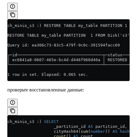
ch_minio_s3 :) RESTORE TABLE my_table PARTITION 1 FRO
RESTORE TABLE my_table PARTITION  1 FROM Disk('s3', '
Query id: ea306c73-83c5-479f-9c0c-391594facc69
┌─id───────────────────────────────────┬─status───┐
│ ec6841a8-0607-465e-bc4d-d446f960d40a │ RESTORED │
└──────────────────────────────────────┴──────────┘
1 row in set. Elapsed: 0.065 sec.
проверьте восстановленные данные:
ch_minio_s3 :) 
SELECT
                   _partition_id 
AS
 partition_id,
                   cityHash64(
sum
(
number
)) 
AS
 hash
,
                   count
() 
AS
 count