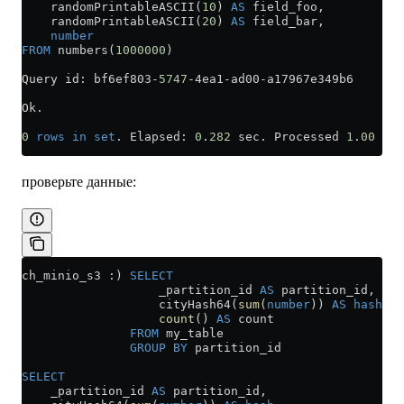
    randomPrintableASCII(
10
) 
AS
 field_foo,
    randomPrintableASCII(
20
) 
AS
 field_bar,
    number
FROM
 numbers(
1000000
)
Query id: bf6ef803
-
5747
-
4ea1
-
ad00
-
a17967e349b6
Ok.
0
 rows
 in
 set
. Elapsed: 
0
.
282
 sec. Processed 
1
.
00
 mil
проверьте данные:
ch_minio_s3 :) 
SELECT
                   _partition_id 
AS
 partition_id,
                   cityHash64(
sum
(
number
)) 
AS
 hash
,
                   count
() 
AS
 count
               FROM
 my_table
               GROUP BY
 partition_id
SELECT
    _partition_id 
AS
 partition_id,