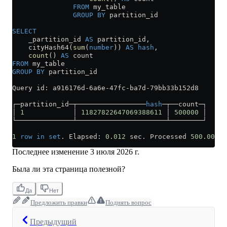
               FROM
 my_table
               GROUP BY
 partition_id
SELECT
    _partition_id 
AS
 partition_id,
    cityHash64(
sum
(
number
)) 
AS
 hash
,
    count
() 
AS
 count
FROM
 my_table
GROUP BY
 partition_id
Query id: a916176d
-
6a6e
-
47fc
-
ba7d
-
79bb33b152d8
┌─partition_id─┬─────────────────
hash
─┬──count─┐
│ 
1
            │ 
11827822647069388611
 │ 
500000
 │
└──────────────┴──────────────────────┴────────┘
1
 row
 in
 set
. Elapsed: 
0
.
012
 sec. Processed 
500
.
00
 th
Последнее изменение
3 июля 2026 г.
Была ли эта страница полезной?
Да
Нет
Предложить правки
Поднять вопрос
Предыдущий