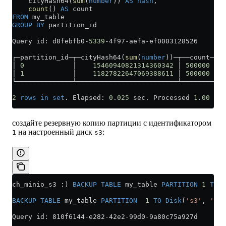
    cityHash64(
sum
(
number
)) 
AS
 hash
,
    count
() 
AS
 count
FROM
 my_table
GROUP BY
 partition_id
Query id: d8febfb0
-
5339
-
4f97
-
aefa
-
ef0003128526
┌─partition_id─┬─cityHash64(
sum
(
number
))─┬──count─┐
│ 
0
            │    
15460940821314360342
 │ 
500000
 │
│ 
1
            │    
11827822647069388611
 │ 
500000
 │
└──────────────┴─────────────────────────┴────────┘
2
 rows
 in
 set
. Elapsed: 
0
.
025
 sec. Processed 
1
.
00
 mil
создайте резервную копию партиции с идентификатором
на настроенный диск
:
1
s3
ch_minio_s3 :) 
BACKUP
 TABLE
 my_table 
PARTITION
 1
 TO
 D
BACKUP
 TABLE
 my_table 
PARTITION
  1
 TO
 Disk
(
's3'
, 
'bac
Query id: 810f6144
-
e282
-
42e2
-
99d0
-
9a80c75a927d