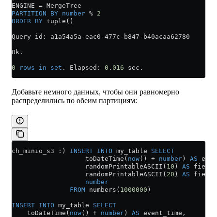
ENGINE 
=
 MergeTree
PARTITION
 BY
 number
 % 
2
ORDER BY
 tuple()
Query id: a1a54a5a
-
eac0
-
477c
-
b847
-
b40acaa62780
Ok.
0
 rows
 in
 set
. Elapsed: 
0
.
016
 sec.
Добавьте немного данных, чтобы они равномерно
распределились по обеим партициям:
ch_minio_s3 :) 
INSERT INTO
 my_table 
SELECT
                   toDateTime(
now
() 
+
 number
) 
AS
 even
                   randomPrintableASCII(
10
) 
AS
 field_
                   randomPrintableASCII(
20
) 
AS
 field_
                   number
               FROM
 numbers(
1000000
)
INSERT INTO
 my_table 
SELECT
    toDateTime(
now
() 
+
 number
) 
AS
 event_time,