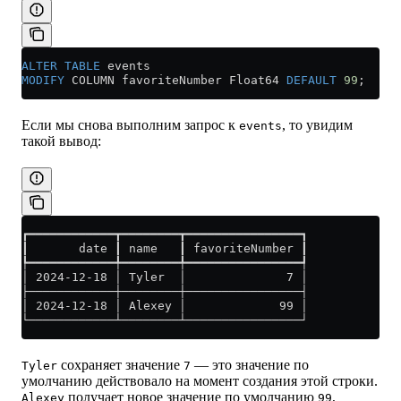
ALTER
 TABLE
 events 
MODIFY
 COLUMN favoriteNumber Float64 
DEFAULT
 99
;
Если мы снова выполним запрос к
, то увидим
events
такой вывод:
┏━━━━━━━━━━━━┳━━━━━━━━┳━━━━━━━━━━━━━━━━┓
┃       date ┃ name   ┃ favoriteNumber ┃
┡━━━━━━━━━━━━╇━━━━━━━━╇━━━━━━━━━━━━━━━━┩
│ 2024-12-18 │ Tyler  │              7 │
├────────────┼────────┼────────────────┤
│ 2024-12-18 │ Alexey │             99 │
└────────────┴────────┴────────────────┘
сохраняет значение
— это значение по
Tyler
7
умолчанию действовало на момент создания этой строки.
получает новое значение по умолчанию
,
Alexey
99