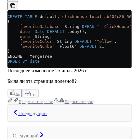
CREATE
 TABLE
 default
.
`clickhouse-local-ab404c86-56cc-
(
    `favoriteDatabase`
 String 
DEFAULT
 'ClickHouse'
,
    `date`
 Date
 DEFAULT
 today(),
    `name`
 String,
    `favoriteColor`
 String 
DEFAULT
 'Yellow'
,
    `favoriteNumber`
 Float64 
DEFAULT
 21
)
ENGINE 
=
 MergeTree
ORDER BY
 date
Последнее изменение
25 июля 2026 г.
Была ли эта страница полезной?
Да
Нет
Предложить правки
Поднять вопрос
Предыдущий
Следующий