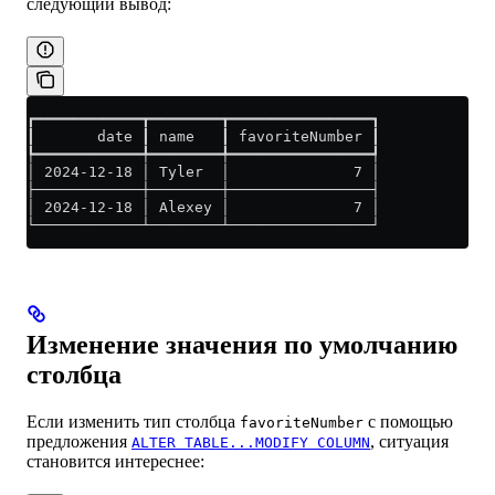
следующий вывод:
┏━━━━━━━━━━━━┳━━━━━━━━┳━━━━━━━━━━━━━━━━┓
┃       date ┃ name   ┃ favoriteNumber ┃
┡━━━━━━━━━━━━╇━━━━━━━━╇━━━━━━━━━━━━━━━━┩
│ 2024-12-18 │ Tyler  │              7 │
├────────────┼────────┼────────────────┤
│ 2024-12-18 │ Alexey │              7 │
└────────────┴────────┴────────────────┘
Изменение значения по умолчанию
столбца
Если изменить тип столбца
с помощью
favoriteNumber
предложения
, ситуация
ALTER TABLE...MODIFY COLUMN
становится интереснее: