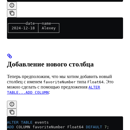
┌───────date─┬─name───┐
│ 2024-12-18 │ Alexey │
└────────────┴────────┘
Добавление нового столбца
Теперь предположим, что мы хотим добавить новый
столбец с именем
типа
. Это
favoriteNumber
Float64
можно сделать с помощью предложения
ALTER
:
TABLE...ADD COLUMN
ALTER
 TABLE
 events 
ADD
 COLUMN favoriteNumber Float64 
DEFAULT
 7
;