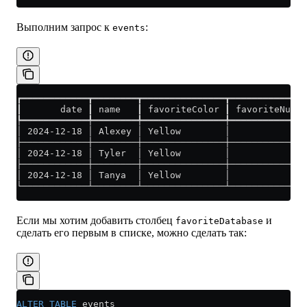
Выполним запрос к
:
events
┏━━━━━━━━━━━━┳━━━━━━━━┳━━━━━━━━━━━━━━━┳━━━━━━━━━━━━━━
┃       date ┃ name   ┃ favoriteColor ┃ favoriteNumbe
┡━━━━━━━━━━━━╇━━━━━━━━╇━━━━━━━━━━━━━━━╇━━━━━━━━━━━━━━
│ 2024-12-18 │ Alexey │ Yellow        │             9
├────────────┼────────┼───────────────┼──────────────
│ 2024-12-18 │ Tyler  │ Yellow        │              
├────────────┼────────┼───────────────┼──────────────
│ 2024-12-18 │ Tanya  │ Yellow        │             2
└────────────┴────────┴───────────────┴──────────────
Если мы хотим добавить столбец
и
favoriteDatabase
сделать его первым в списке, можно сделать так:
ALTER
 TABLE
 events