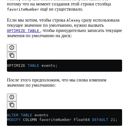
потому что на момент создания этой строки столбца
ещё не существовало.
favoriteNumber
Если мы хотим, чтобы строка
сразу использовала
Alexey
текущее значение по умолчанию, нужно вызвать
, чтобы принудительно записать текущие
OPTIMIZE TABLE
значения по умолчанию на диск:
OPTIMIZE 
TABLE
 events;
После этого предположим, что мы снова изменим
значение по умолчанию:
ALTER
 TABLE
 events 
MODIFY
 COLUMN favoriteNumber Float64 
DEFAULT
 21
;