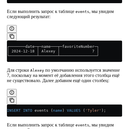
Если выполнить запрос к таблице
, мы увидим
events
следующий результат:
┌───────date─┬─name───┬─favoriteNumber─┐
│ 2024-12-18 │ Alexey │              7 │
└────────────┴────────┴────────────────┘
Для строки
по умолчанию используется значение
Alexey
7, поскольку на момент её добавления этого столбца ещё
не существовало. Далее добавим ещё один столбец:
INSERT INTO
 events (
name
) 
VALUES
 (
'Tyler'
);
Если выполнить запрос к таблице
, мы увидим
events