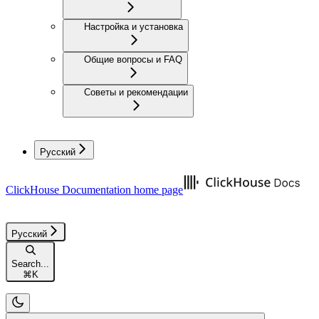
Настройка и установка
Общие вопросы и FAQ
Советы и рекомендации
Русский
ClickHouse Documentation
home page
Русский
Search...
⌘
K