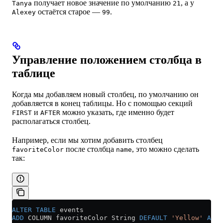
получает новое значение по умолчанию
, а у
Tanya
21
остаётся старое —
.
Alexey
99
Управление положением столбца в
таблице
Когда мы добавляем новый столбец, по умолчанию он
добавляется в конец таблицы. Но с помощью секций
и
можно указать, где именно будет
FIRST
AFTER
располагаться столбец.
Например, если мы хотим добавить столбец
после столбца
, это можно сделать
favoriteColor
name
так:
ALTER
 TABLE
 events
ADD
 COLUMN favoriteColor String 
DEFAULT
 'Yellow'
 AFTE