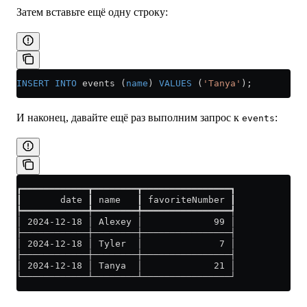
Затем вставьте ещё одну строку:
INSERT INTO
 events (
name
) 
VALUES
 (
'Tanya'
);
И наконец, давайте ещё раз выполним запрос к
:
events
┏━━━━━━━━━━━━┳━━━━━━━━┳━━━━━━━━━━━━━━━━┓
┃       date ┃ name   ┃ favoriteNumber ┃
┡━━━━━━━━━━━━╇━━━━━━━━╇━━━━━━━━━━━━━━━━┩
│ 2024-12-18 │ Alexey │             99 │
├────────────┼────────┼────────────────┤
│ 2024-12-18 │ Tyler  │              7 │
├────────────┼────────┼────────────────┤
│ 2024-12-18 │ Tanya  │             21 │
└────────────┴────────┴────────────────┘