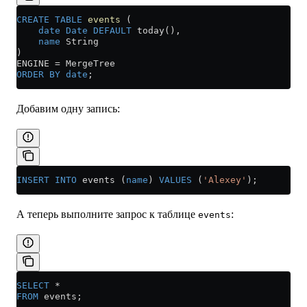
CREATE
 TABLE
 events
 (
    date
 Date
 DEFAULT
 today(), 
    name
 String
) 
ENGINE 
=
 MergeTree
ORDER BY
 date
;
Добавим одну запись:
INSERT INTO
 events (
name
) 
VALUES
 (
'Alexey'
);
А теперь выполните запрос к таблице
:
events
SELECT
 *
FROM
 events;