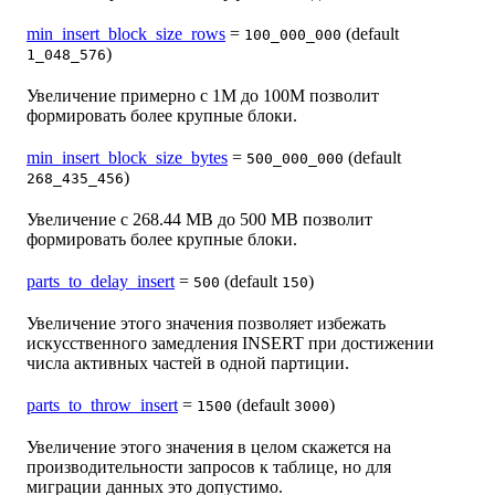
min_insert_block_size_rows
=
(default
100_000_000
)
1_048_576
Увеличение примерно с 1M до 100M позволит
формировать более крупные блоки.
min_insert_block_size_bytes
=
(default
500_000_000
)
268_435_456
Увеличение с 268.44 MB до 500 MB позволит
формировать более крупные блоки.
parts_to_delay_insert
=
(default
)
500
150
Увеличение этого значения позволяет избежать
искусственного замедления INSERT при достижении
числа активных частей в одной партиции.
parts_to_throw_insert
=
(default
)
1500
3000
Увеличение этого значения в целом скажется на
производительности запросов к таблице, но для
миграции данных это допустимо.