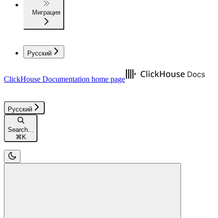
Миграция
Русский
ClickHouse Documentation
home page
Русский
Search...
⌘
K