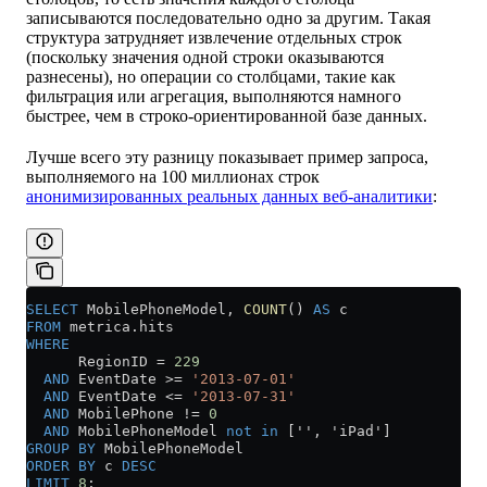
записываются последовательно одно за другим. Такая
структура затрудняет извлечение отдельных строк
(поскольку значения одной строки оказываются
разнесены), но операции со столбцами, такие как
фильтрация или агрегация, выполняются намного
быстрее, чем в строко-ориентированной базе данных.
Лучше всего эту разницу показывает пример запроса,
выполняемого на 100 миллионах строк
анонимизированных реальных данных веб-аналитики
:
SELECT
 MobilePhoneModel, 
COUNT
() 
AS
 c
FROM
 metrica
.
hits
WHERE
      RegionID 
=
 229
  AND
 EventDate 
>=
 '2013-07-01'
  AND
 EventDate 
<=
 '2013-07-31'
  AND
 MobilePhone 
!=
 0
  AND
 MobilePhoneModel 
not
 in
 ['', 'iPad']
GROUP BY
 MobilePhoneModel
ORDER BY
 c 
DESC
LIMIT
 8
;