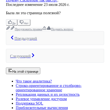
Почему ClickHouse так быстр?
.
Последнее изменение
23 июля 2026 г.
Была ли эта страница полезной?
Да
Нет
Предложить правки
Поднять вопрос
Предыдущий
Следующий
На этой странице
Что такое аналитика?
Строко-ориентированное и столбцово-
ориентированное хранение
Репликация данных и их целостность
Ролевое управление доступом
Поддержка SQL
Приблизительные вычисления