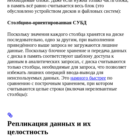
необходимые блоки. Даже если нужна только часть блока,
в память всё равно считывается весь блок (это
обусловлено устройством дисков и файловых систем):
Столбцово-ориентированная СУБД
Поскольку значения каждого столбца хранятся на диске
последовательно, одно за другим, при выполнении
приведённого выше запроса не загружаются лишние
данные. Поскольку блочное хранение и передача данных
с диска в память соответствуют шаблону доступа к
данным в аналитических запросах, с диска считываются
только столбцы, необходимые для запроса, что позволяет
избежать лишних операций ввода-вывода для
неиспользуемых данных. Это
намного быстрее
по
сравнению с построчным хранением, при котором
считываются целые строки (включая нерелевантные
столбцы):
Репликация данных и их
целостность