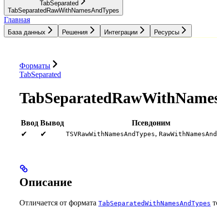
TabSeparated
TabSeparatedRawWithNamesAndTypes
Главная
База данных
Решения
Интеграции
Ресурсы
База данных
Решения
Интеграции
Ресурсы
Форматы
TabSeparated
TabSeparatedRawWithName
Ввод
Вывод
Псевдоним
,
✔
✔
TSVRawWithNamesAndTypes
RawWithNamesAnd
Описание
Отличается от формата
т
TabSeparatedWithNamesAndTypes