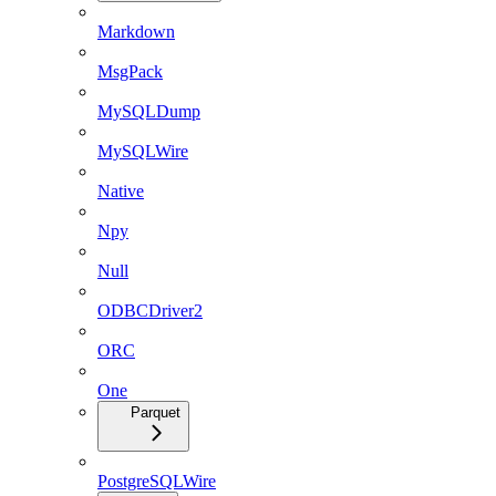
Markdown
MsgPack
MySQLDump
MySQLWire
Native
Npy
Null
ODBCDriver2
ORC
One
Parquet
PostgreSQLWire