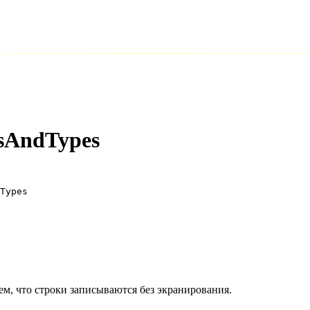
sAndTypes
Types
ем, что строки записываются без экранирования.