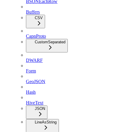
BSONEachRow
Buffers
CSV
CapnProto
CustomSeparated
DWARF
Form
GeoJSON
Hash
HiveText
JSON
LineAsString