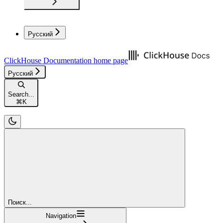
Русский
ClickHouse Documentation
home page
Русский
Search...
⌘
K
Поиск...
Navigation