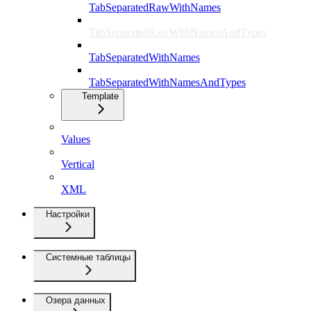
TabSeparatedRawWithNames
TabSeparatedRawWithNamesAndTypes
TabSeparatedWithNames
TabSeparatedWithNamesAndTypes
Template
Values
Vertical
XML
Настройки
Системные таблицы
Озера данных