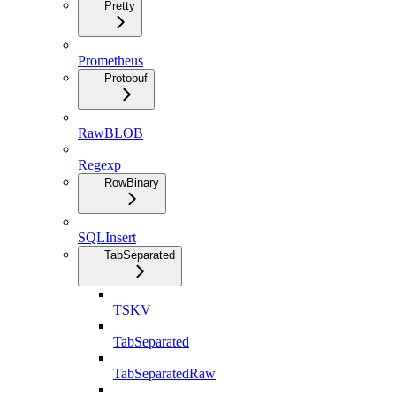
Pretty
Prometheus
Protobuf
RawBLOB
Regexp
RowBinary
SQLInsert
TabSeparated
TSKV
TabSeparated
TabSeparatedRaw