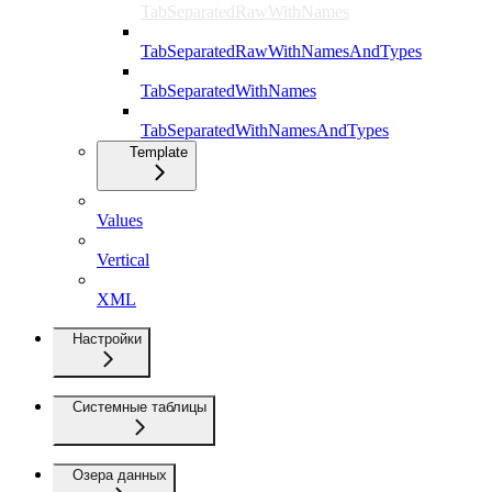
TabSeparatedRawWithNames
TabSeparatedRawWithNamesAndTypes
TabSeparatedWithNames
TabSeparatedWithNamesAndTypes
Template
Values
Vertical
XML
Настройки
Системные таблицы
Озера данных