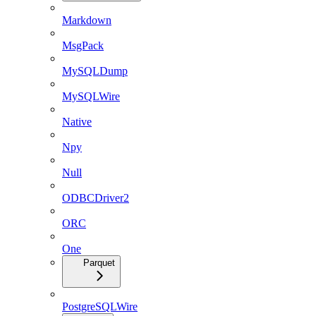
Markdown
MsgPack
MySQLDump
MySQLWire
Native
Npy
Null
ODBCDriver2
ORC
One
Parquet
PostgreSQLWire