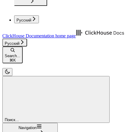
Русский
ClickHouse Documentation
home page
Русский
Search...
⌘
K
Поиск...
Navigation