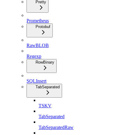
Pretty
Prometheus
Protobuf
RawBLOB
Regexp
RowBinary
SQLInsert
TabSeparated
TSKV
TabSeparated
TabSeparatedRaw