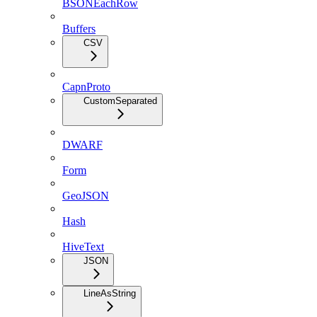
BSONEachRow
Buffers
CSV
CapnProto
CustomSeparated
DWARF
Form
GeoJSON
Hash
HiveText
JSON
LineAsString