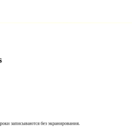
s
троки записываются без экранирования.