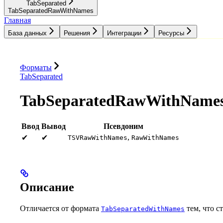
TabSeparated
TabSeparatedRawWithNames
Главная
База данных
Решения
Интеграции
Ресурсы
База данных
Решения
Интеграции
Ресурсы
Форматы
TabSeparated
TabSeparatedRawWithName
Ввод
Вывод
Псевдоним
,
✔
✔
TSVRawWithNames
RawWithNames
Описание
Отличается от формата
тем, что с
TabSeparatedWithNames