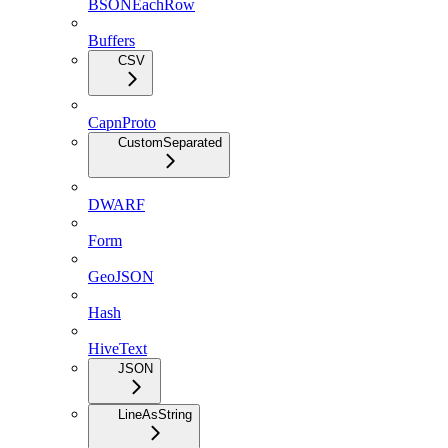
BSONEachRow
Buffers
CSV
CapnProto
CustomSeparated
DWARF
Form
GeoJSON
Hash
HiveText
JSON
LineAsString