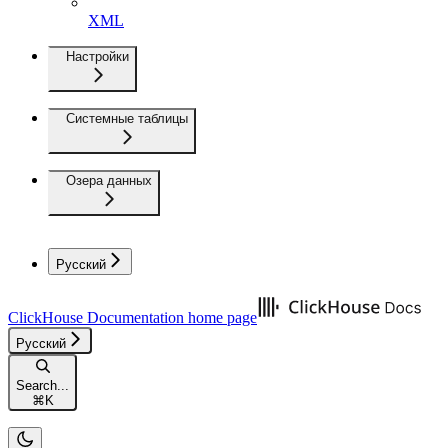
XML
Настройки
Системные таблицы
Озера данных
Русский
ClickHouse Documentation
home page
Русский
Search...
⌘
K