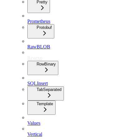
Pretty
Prometheus
Protobuf
RawBLOB
Regexp
RowBinary
SQLInsert
TabSeparated
Template
Values
Vertical