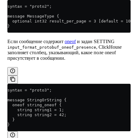
syntax = "proto2";
message MessageType {
  optional int32 result_per_page = 3 [default = 10];
}
Если сообщение содержит
oneof
и задан SETTING
, ClickHouse
input_format_protobuf_oneof_presence
заполняет столбец, указывающий, какое поле oneof
присутствует в сообщении.
syntax = "proto3";
message StringOrString {
  oneof string_oneof {
    string string1 = 1;
    string string2 = 42;
  }
}