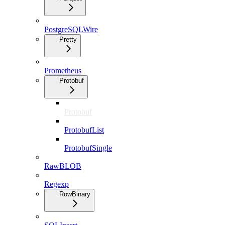
PostgreSQLWire
Pretty
Prometheus
Protobuf
Protobuf
ProtobufList
ProtobufSingle
RawBLOB
Regexp
RowBinary