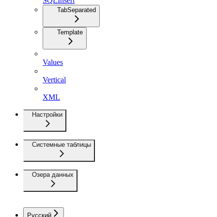
SQLInsert
TabSeparated
Template
Values
Vertical
XML
Настройки
Системные таблицы
Озера данных
Русский