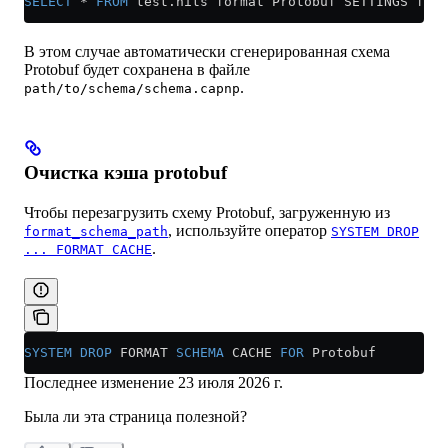
SELECT
 *
 FROM
 test
.
hits
 format Protobuf SETTINGS form
В этом случае автоматически сгенерированная схема
Protobuf будет сохранена в файле
.
path/to/schema/schema.capnp
Очистка кэша protobuf
Чтобы перезагрузить схему Protobuf, загруженную из
, используйте оператор
format_schema_path
SYSTEM DROP
.
... FORMAT CACHE
SYSTEM
 DROP
 FORMAT 
SCHEMA
 CACHE 
FOR
 Protobuf
Последнее изменение
23 июля 2026 г.
Была ли эта страница полезной?