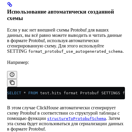
Использование автоматически созданной
схемы
Если у вас нет внешней схемы Protobuf для ваших
данных, вы всё равно можете выводить и читать данные
в формате Protobuf, используя автоматически
сгенерированную схему. Для этого используйте
SETTING
.
format_protobuf_use_autogenerated_schema
Например:
SELECT
 *
 FROM
 test
.
hits
 format Protobuf SETTINGS form
В этом случае ClickHouse автоматически сгенерирует
схему Protobuf в соответствии со структурой таблицы с
помощью функции
. Затем
structureToProtobufSchema
эта схема будет использоваться для сериализации данных
в формате Protobuf.