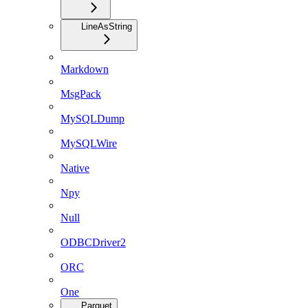
LineAsString
Markdown
MsgPack
MySQLDump
MySQLWire
Native
Npy
Null
ODBCDriver2
ORC
One
Parquet