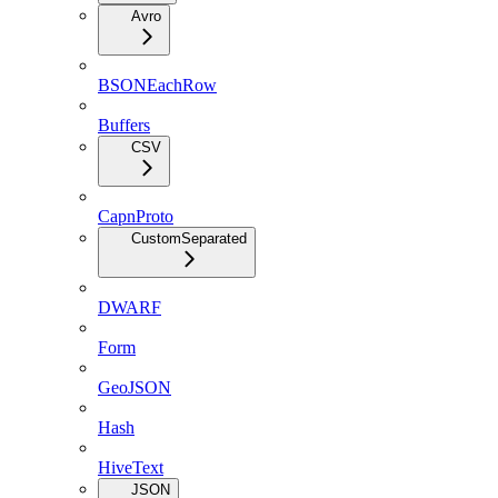
Avro
BSONEachRow
Buffers
CSV
CapnProto
CustomSeparated
DWARF
Form
GeoJSON
Hash
HiveText
JSON