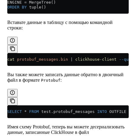
ENGINE 
=
 MergeTree()
ORDER BY
 tuple()
Вставьте данные в таблицу с помощью командной
строки:
cat
 protobuf_messages.bin
 |
 clickhouse-client
 --query
Вы также можете записать данные обратно в двоичный
файл в формате
:
Protobuf
SELECT
 *
 FROM
 test
.
protobuf_messages
 INTO
 OUTFILE 
'pr
Имея схему Protobuf, теперь вы можете десериализовать
данные, записанные ClickHouse в файл