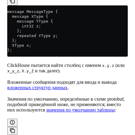
message MessageType {
  message XType {
    message YType {
      int32 z;
    };
    repeated YType y;
  };
  XType x;
};
ClickHouse пытается найти столбец с именем
(или
x.y.z
,
и так далее).
x_y_z
X.y_Z
Вложенные сообщения подходят для ввода и вывода
вложенных структур данных
.
Значения по умолчанию, определённые в схеме protobuf,
подобной приведённой ниже, не применяются; вместо
них используются
значения по умолчанию таблицы
: