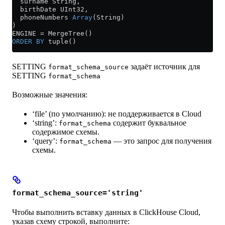
  surname String,
  birthDate UInt32,
  phoneNumbers 
Array
(String)
)
ENGINE 
=
 MergeTree()
ORDER BY
 tuple()
SETTING
задаёт источник для
format_schema_source
SETTING
format_schema
Возможные значения:
‘file’ (по умолчанию): не поддерживается в Cloud
‘string’:
содержит буквальное
format_schema
содержимое схемы.
‘query’:
— это запрос для получения
format_schema
схемы.
format_schema_source='string'
Чтобы выполнить вставку данных в ClickHouse Cloud,
указав схему строкой, выполните: