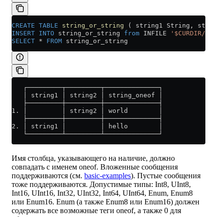
CREATE
 TABLE
 string_or_string
 ( string1 String, strin
INSERT INTO
 string_or_string 
from
 INFILE 
'$CURDIR/dat
SELECT
 *
 FROM
 string_or_string
   ┌─────────┬─────────┬──────────────┐
   │ string1 │ string2 │ string_oneof │
   ├─────────┼─────────┼──────────────┤
1. │         │ string2 │ world        │
   ├─────────┼─────────┼──────────────┤
2. │ string1 │         │ hello        │
   └─────────┴─────────┴──────────────┘
Имя столбца, указывающего на наличие, должно
совпадать с именем oneof. Вложенные сообщения
поддерживаются (см.
basic-examples
). Пустые сообщения
тоже поддерживаются. Допустимые типы: Int8, UInt8,
Int16, UInt16, Int32, UInt32, Int64, UInt64, Enum, Enum8
или Enum16. Enum (а также Enum8 или Enum16) должен
содержать все возможные теги oneof, а также 0 для