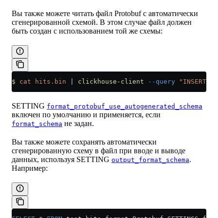
Вы также можете читать файл Protobuf с автоматически
сгенерированной схемой. В этом случае файл должен
быть создан с использованием той же схемы:
$
 cat
 hits.bin
 |
 clickhouse-client
 --query
 "INSERT IN
SETTING
format_protobuf_use_autogenerated_schema
включен по умолчанию и применяется, если
не задан.
format_schema
Вы также можете сохранять автоматически
сгенерированную схему в файл при вводе и выводе
данных, используя SETTING
.
output_format_schema
Например: