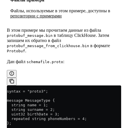
Файлы, используемые в этом примере, доступны в
репозитории с примерами
В этом примере мы прочитаем данные из файла
в таблицу ClickHouse. Затем
protobuf_message.bin
запишем их обратно в файл
в формате
protobuf_message_from_clickhouse.bin
.
Protobuf
Дан файл
:
schemafile.proto
syntax = "proto3";
message MessageType {
  string name = 1;
  string surname = 2;
  uint32 birthDate = 3;
  repeated string phoneNumbers = 4;
};