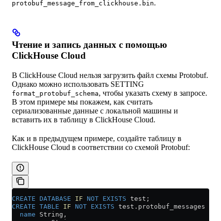
.
protobuf_message_from_clickhouse.bin
Чтение и запись данных с помощью
ClickHouse Cloud
В ClickHouse Cloud нельзя загрузить файл схемы Protobuf.
Однако можно использовать SETTING
, чтобы указать схему в запросе.
format_protobuf_schema
В этом примере мы покажем, как считать
сериализованные данные с локальной машины и
вставить их в таблицу в ClickHouse Cloud.
Как и в предыдущем примере, создайте таблицу в
ClickHouse Cloud в соответствии со схемой Protobuf:
CREATE
 DATABASE
 IF
 NOT
 EXISTS
 test;
CREATE
 TABLE
 IF
 NOT
 EXISTS
 test
.
protobuf_messages
 (
  name
 String,