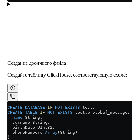
Создание двоичного файла
Создайте таблицу ClickHouse, соответствующую схеме:
CREATE
 DATABASE
 IF
 NOT
 EXISTS
 test;
CREATE
 TABLE
 IF
 NOT
 EXISTS
 test
.
protobuf_messages
 (
  name
 String,
  surname String,
  birthDate UInt32,
  phoneNumbers 
Array
(String)
)