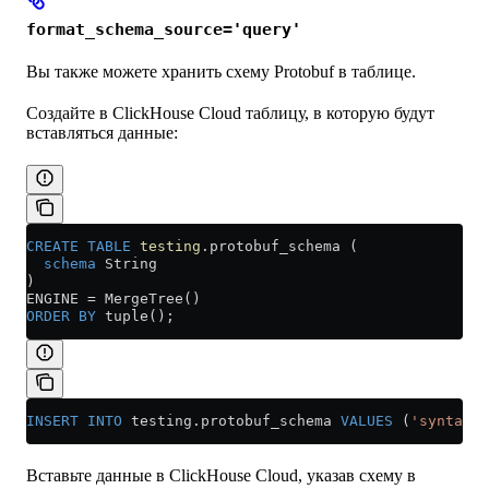
format_schema_source='query'
Вы также можете хранить схему Protobuf в таблице.
Создайте в ClickHouse Cloud таблицу, в которую будут
вставляться данные:
CREATE
 TABLE
 testing
.protobuf_schema (
  schema
 String
)
ENGINE 
=
 MergeTree()
ORDER BY
 tuple();
INSERT INTO
 testing
.
protobuf_schema
 VALUES
 (
'syntax =
Вставьте данные в ClickHouse Cloud, указав схему в