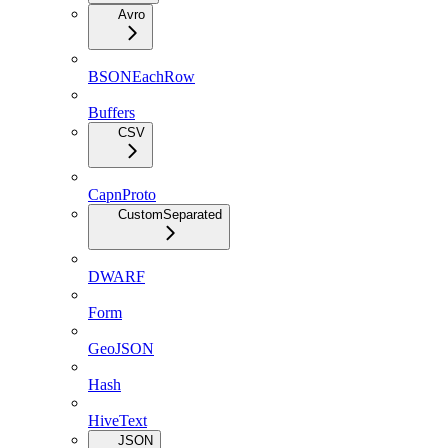
Avro
BSONEachRow
Buffers
CSV
CapnProto
CustomSeparated
DWARF
Form
GeoJSON
Hash
HiveText
JSON