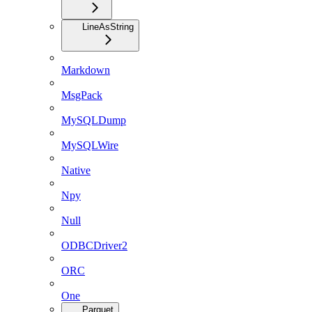
LineAsString
Markdown
MsgPack
MySQLDump
MySQLWire
Native
Npy
Null
ODBCDriver2
ORC
One
Parquet