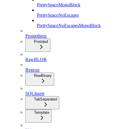
PrettySpaceMonoBlock
PrettySpaceNoEscapes
PrettySpaceNoEscapesMonoBlock
Prometheus
Protobuf
RawBLOB
Regexp
RowBinary
SQLInsert
TabSeparated
Template