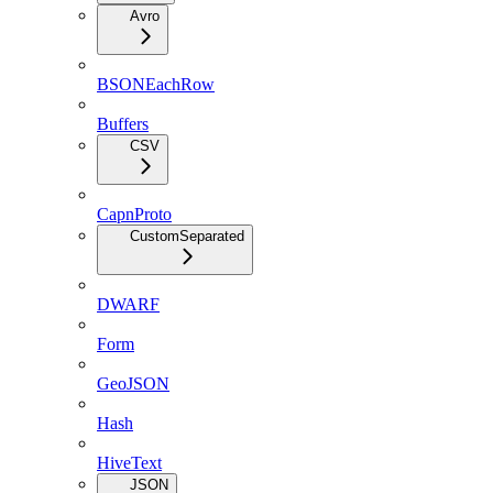
Avro
BSONEachRow
Buffers
CSV
CapnProto
CustomSeparated
DWARF
Form
GeoJSON
Hash
HiveText
JSON