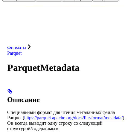
База данных
Решения
Интеграции
Ресурсы
Форматы
Parquet
ParquetMetadata
Описание
Специальный формат для чтения метаданных файла
Parquet (
https://parquet.apache.org/docs/file-format/metadata/
).
Он всегда выводит одну строку со следующей
структурой/содержимым: