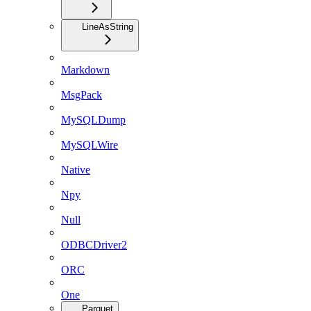
LineAsString
Markdown
MsgPack
MySQLDump
MySQLWire
Native
Npy
Null
ODBCDriver2
ORC
One
Parquet