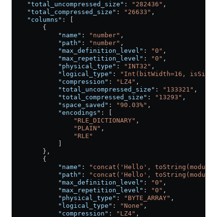
    "total_uncompressed_size"
: 
"282436"
,
    "total_compressed_size"
: 
"26633"
,
    "columns"
: [
        {
            "name"
: 
"number"
,
            "path"
: 
"number"
,
            "max_definition_level"
: 
"0"
,
            "max_repetition_level"
: 
"0"
,
            "physical_type"
: 
"INT32"
,
            "logical_type"
: 
"Int(bitWidth=16, isSigne
            "compression"
: 
"LZ4"
,
            "total_uncompressed_size"
: 
"133321"
,
            "total_compressed_size"
: 
"13293"
,
            "space_saved"
: 
"90.03%"
,
            "encodings"
: [
                "RLE_DICTIONARY"
,
                "PLAIN"
,
                "RLE"
            ]
        },
        {
            "name"
: 
"concat('Hello', toString(modulo(
            "path"
: 
"concat('Hello', toString(modulo(
            "max_definition_level"
: 
"0"
,
            "max_repetition_level"
: 
"0"
,
            "physical_type"
: 
"BYTE_ARRAY"
,
            "logical_type"
: 
"None"
,
            "compression"
: 
"LZ4"
,