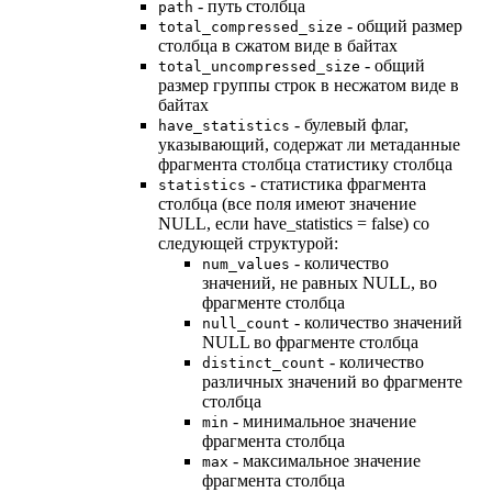
- путь столбца
path
- общий размер
total_compressed_size
столбца в сжатом виде в байтах
- общий
total_uncompressed_size
размер группы строк в несжатом виде в
байтах
- булевый флаг,
have_statistics
указывающий, содержат ли метаданные
фрагмента столбца статистику столбца
- статистика фрагмента
statistics
столбца (все поля имеют значение
NULL, если have_statistics = false) со
следующей структурой:
- количество
num_values
значений, не равных NULL, во
фрагменте столбца
- количество значений
null_count
NULL во фрагменте столбца
- количество
distinct_count
различных значений во фрагменте
столбца
- минимальное значение
min
фрагмента столбца
- максимальное значение
max
фрагмента столбца