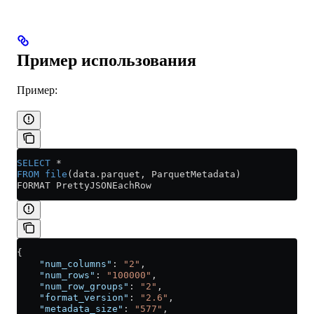
Пример использования
Пример:
SELECT
 *
FROM
 file
(
data
.
parquet
, ParquetMetadata) 
FORMAT PrettyJSONEachRow
{
    "num_columns"
: 
"2"
,
    "num_rows"
: 
"100000"
,
    "num_row_groups"
: 
"2"
,
    "format_version"
: 
"2.6"
,
    "metadata_size"
: 
"577"
,