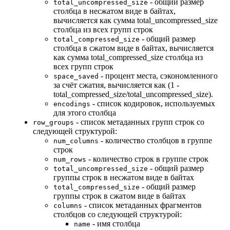
- общий размер
total_uncompressed_size
столбца в несжатом виде в байтах,
вычисляется как сумма total_uncompressed_size
столбца из всех групп строк
- общий размер
total_compressed_size
столбца в сжатом виде в байтах, вычисляется
как сумма total_compressed_size столбца из
всех групп строк
- процент места, сэкономленного
space_saved
за счёт сжатия, вычисляется как (1 -
total_compressed_size/total_uncompressed_size).
- список кодировок, используемых
encodings
для этого столбца
- список метаданных групп строк со
row_groups
следующей структурой:
- количество столбцов в группе
num_columns
строк
- количество строк в группе строк
num_rows
- общий размер
total_uncompressed_size
группы строк в несжатом виде в байтах
- общий размер
total_compressed_size
группы строк в сжатом виде в байтах
- список метаданных фрагментов
columns
столбцов со следующей структурой:
- имя столбца
name