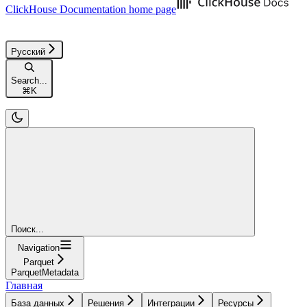
ClickHouse Documentation
home page
Русский
Search...
⌘
K
Поиск...
Navigation
Parquet
ParquetMetadata
Главная
База данных
Решения
Интеграции
Ресурсы