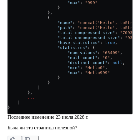
                        "max"
: 
"999"
                    }
                },
                {
                    "name"
: 
"concat('Hello', toString
                    "path"
: 
"concat('Hello', toString
                    "total_compressed_size"
: 
"7093"
,
                    "total_uncompressed_size"
: 
"93853
                    "have_statistics"
: 
true
,
                    "statistics"
: {
                        "num_values"
: 
"65409"
,
                        "null_count"
: 
"0"
,
                        "distinct_count"
: 
null
,
                        "min"
: 
"Hello0"
,
                        "max"
: 
"Hello999"
                    }
                }
            ]
        },
        ...
    ]
}
Последнее изменение
23 июля 2026 г.
Была ли эта страница полезной?