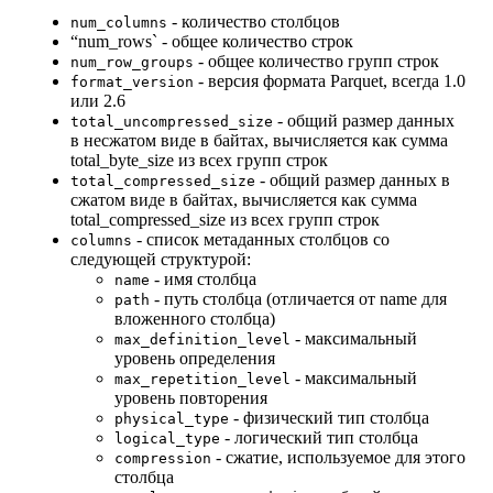
- количество столбцов
num_columns
“num_rows` - общее количество строк
- общее количество групп строк
num_row_groups
- версия формата Parquet, всегда 1.0
format_version
или 2.6
- общий размер данных
total_uncompressed_size
в несжатом виде в байтах, вычисляется как сумма
total_byte_size из всех групп строк
- общий размер данных в
total_compressed_size
сжатом виде в байтах, вычисляется как сумма
total_compressed_size из всех групп строк
- список метаданных столбцов со
columns
следующей структурой:
- имя столбца
name
- путь столбца (отличается от name для
path
вложенного столбца)
- максимальный
max_definition_level
уровень определения
- максимальный
max_repetition_level
уровень повторения
- физический тип столбца
physical_type
- логический тип столбца
logical_type
- сжатие, используемое для этого
compression
столбца