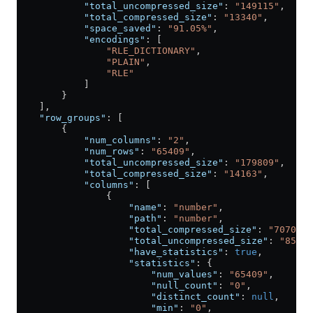
            "total_uncompressed_size"
: 
"149115"
,
            "total_compressed_size"
: 
"13340"
,
            "space_saved"
: 
"91.05%"
,
            "encodings"
: [
                "RLE_DICTIONARY"
,
                "PLAIN"
,
                "RLE"
            ]
        }
    ],
    "row_groups"
: [
        {
            "num_columns"
: 
"2"
,
            "num_rows"
: 
"65409"
,
            "total_uncompressed_size"
: 
"179809"
,
            "total_compressed_size"
: 
"14163"
,
            "columns"
: [
                {
                    "name"
: 
"number"
,
                    "path"
: 
"number"
,
                    "total_compressed_size"
: 
"7070"
,
                    "total_uncompressed_size"
: 
"85956
                    "have_statistics"
: 
true
,
                    "statistics"
: {
                        "num_values"
: 
"65409"
,
                        "null_count"
: 
"0"
,
                        "distinct_count"
: 
null
,
                        "min"
: 
"0"
,