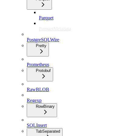
Parquet
ParquetMetadata
PostgreSQLWire
Pretty
Prometheus
Protobuf
RawBLOB
Regexp
RowBinary
SQLInsert
TabSeparated