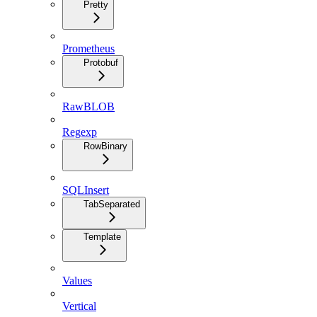
Pretty
Prometheus
Protobuf
RawBLOB
Regexp
RowBinary
SQLInsert
TabSeparated
Template
Values
Vertical