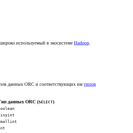
широко используемый в экосистеме
Hadoop
.
ипов данных ORC и соответствующих им
типов
Тип данных ORC (
)
SELECT
Boolean
Tinyint
Smallint
Int