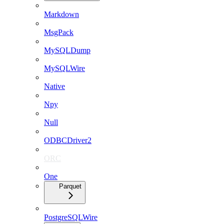
Markdown
MsgPack
MySQLDump
MySQLWire
Native
Npy
Null
ODBCDriver2
ORC
One
Parquet
PostgreSQLWire