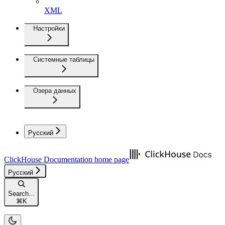
XML
Настройки
Системные таблицы
Озера данных
Русский
ClickHouse Documentation
home page
Русский
Search...
⌘
K