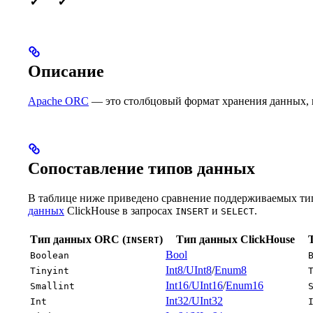
✔
✔
Описание
Apache ORC
— это столбцовый формат хранения данных, 
Сопоставление типов данных
В таблице ниже приведено сравнение поддерживаемых т
данных
ClickHouse в запросах
и
.
INSERT
SELECT
Тип данных ORC (
)
Тип данных ClickHouse
INSERT
Bool
Boolean
Int8/UInt8
/
Enum8
Tinyint
Int16/UInt16
/
Enum16
Smallint
Int32/UInt32
Int