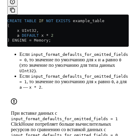
CREATE
 TABLE
 IF
 NOT
 EXISTS
 example_table
(
    x UInt32,
    a 
DEFAULT
 x 
*
 2
) ENGINE 
=
 Memory;
Если
input_format_defaults_for_omitted_fields
, то значение по умолчанию для
и
равно
= 0
x
a
0
(это значение по умолчанию для типа данных
).
UInt32
Если
input_format_defaults_for_omitted_fields
, то значение по умолчанию для
равно
, а для
= 1
x
0
—
.
a
x * 2
При вставке данных с
input_format_defaults_for_omitted_fields = 1
ClickHouse потребляет больше вычислительных
ресурсов по сравнению со вставкой данных с
.
input_format_defaults_for_omitted_fields = 0