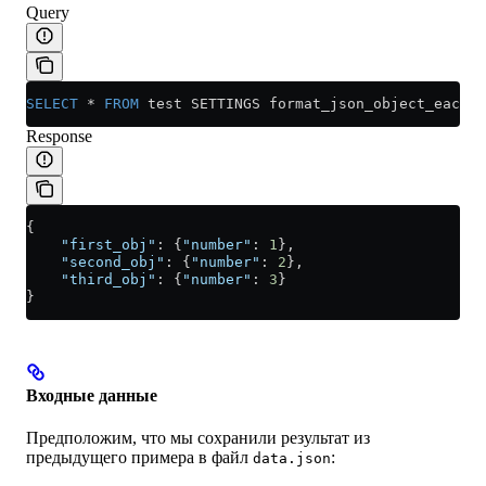
Query
SELECT
 *
 FROM
 test SETTINGS format_json_object_each_r
Response
{
    "first_obj"
: {
"number"
: 
1
},
    "second_obj"
: {
"number"
: 
2
},
    "third_obj"
: {
"number"
: 
3
}
}
Входные данные
Предположим, что мы сохранили результат из
предыдущего примера в файл
:
data.json