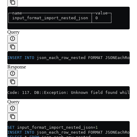
┌─name────────────────────────────┬─value─┐
│ input_format_import_nested_json │ 0     │
└─────────────────────────────────┴───────┘
Query
INSERT INTO
 json_each_row_nested FORMAT JSONEachRow {
Response
Code: 117. DB::Exception: Unknown field found while p
Query
SET
 input_format_import_nested_json
=
1
INSERT INTO
 json_each_row_nested FORMAT JSONEachRow {