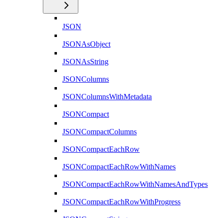
JSON
JSONAsObject
JSONAsString
JSONColumns
JSONColumnsWithMetadata
JSONCompact
JSONCompactColumns
JSONCompactEachRow
JSONCompactEachRowWithNames
JSONCompactEachRowWithNamesAndTypes
JSONCompactEachRowWithProgress