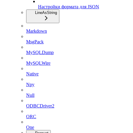
Настройки формата для JSON
LineAsString
Markdown
MsgPack
MySQLDump
MySQLWire
Native
Npy
Null
ODBCDriver2
ORC
One