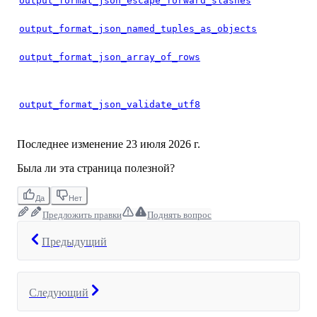
output_format_json_escape_forward_slashes
output_format_json_named_tuples_as_objects
output_format_json_array_of_rows
output_format_json_validate_utf8
Последнее изменение
23 июля 2026 г.
Была ли эта страница полезной?
Да
Нет
Предложить правки
Поднять вопрос
Предыдущий
Следующий