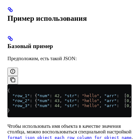
Пример использования
Базовый пример
Предположим, есть такой JSON:
{
  "row_1"
: {
"num"
: 
42
, 
"str"
: 
"hello"
, 
"arr"
:  [
0
,
1
]}
  "row_2"
: {
"num"
: 
43
, 
"str"
: 
"hello"
, 
"arr"
:  [
0
,
1
,
2
  "row_3"
: {
"num"
: 
44
, 
"str"
: 
"hello"
, 
"arr"
:  [
0
,
1
,
2
}
Чтобы использовать имя объекта в качестве значения
столбца, можно воспользоваться специальной настройкой
.
format_json_object_each_row_column_for_object_name