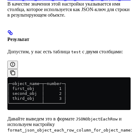
В качестве значения этой настройки указывается имя
столбца, которое используется как JSON-ключ для строки
в результирующем объекте.
Результат
Допустим, у нас есть таблица
с двумя столбцами:
test
┌─object_name─┬─number─┐
│ first_obj   │      1 │
│ second_obj  │      2 │
│ third_obj   │      3 │
└─────────────┴────────┘
Давайте выведем это в формате
и
JSONObjectEachRow
используем настройку
:
format_json_object_each_row_column_for_object_name