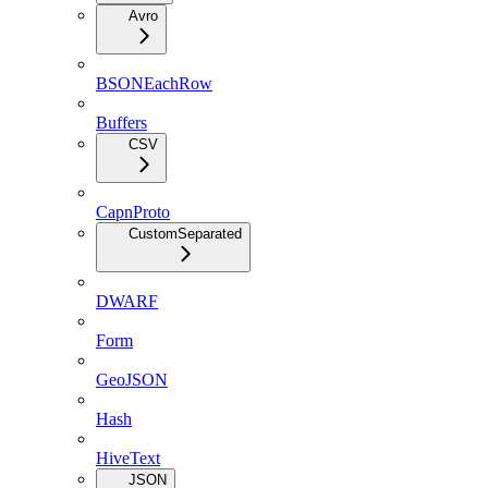
Avro
BSONEachRow
Buffers
CSV
CapnProto
CustomSeparated
DWARF
Form
GeoJSON
Hash
HiveText
JSON