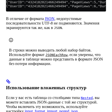
{"UserID":"4324182021466249494","PageViews":5,"Durati
{"UserID":"4324182021466249494","PageViews":6,"Durati
В отличие от формата
JSON
, недопустимые
последовательности UTF-8 не подменяются. Значения
экранируются так же, как в
.
JSON
В строки можно выводить любой набор байтов.
Используйте формат
, если уверены, что
JSONEachRow
данные в таблице можно представить в формате JSON
без потери информации.
Использование вложенных структур
Если у вас есть таблица со столбцами типа
, вы
Nested
можете вставлять JSON-данные с той же структурой.
Чтобы включить эту возможность, используйте
настройку
input_format_import_nested_json
.