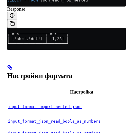
SELECT
 *
 FROM
 json_each_row_nested
Response
┌─n.s───────────┬─n.i────┐
│ ['abc','def'] │ [1,23] │
└───────────────┴────────┘
Настройки формата
Настройка
input_format_import_nested_json
input_format_json_read_bools_as_numbers