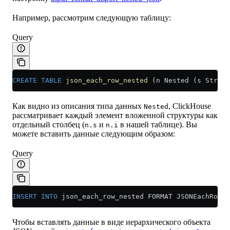
Например, рассмотрим следующую таблицу:
Query
CREATE
 TABLE
 json_each_row_nested
 (n Nested (s String
Как видно из описания типа данных
, ClickHouse
Nested
рассматривает каждый элемент вложенной структуры как
отдельный столбец (
и
в нашей таблице). Вы
n.s
n.i
можете вставить данные следующим образом:
Query
INSERT INTO
 json_each_row_nested FORMAT JSONEachRow {
Чтобы вставлять данные в виде иерархического объекта