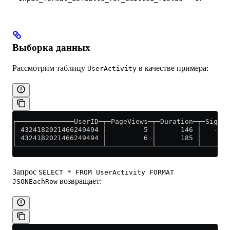
Выборка данных
Рассмотрим таблицу
в качестве примера:
UserActivity
┌──────────────UserID─┬─PageViews─┬─Duration─┬─Sign─┐
│ 4324182021466249494 │         5 │      146 │   -1 │
│ 4324182021466249494 │         6 │      185 │    1 │
└─────────────────────┴───────────┴──────────┴──────┘
Запрос
SELECT * FROM UserActivity FORMAT
возвращает:
JSONEachRow