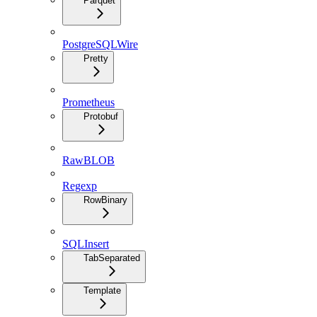
Parquet
PostgreSQLWire
Pretty
Prometheus
Protobuf
RawBLOB
Regexp
RowBinary
SQLInsert
TabSeparated
Template